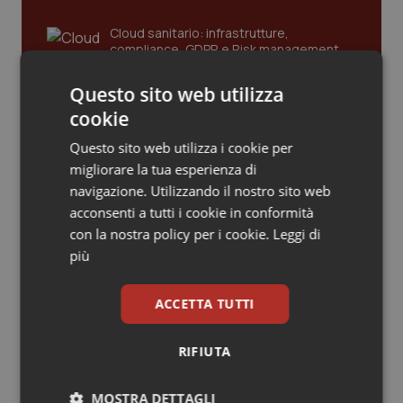
Piemonte
HIV
Cloud sanitario: infrastrutture,
compliance, GDPR e Risk management
Provincia Autonoma di Bolzano
Infezioni & Febbre
Questo sito web utilizza
cookie
Gestione dell'Ipertensione resistente:
Provincia Autonoma di Trento
Ipertensione & Scompenso
dalle Linee Guida alle terapie innovative
Questo sito web utilizza i cookie per
migliorare la tua esperienza di
Puglia
Malattie rare
navigazione. Utilizzando il nostro sito web
Leadership Infermieristica 2026: nuovi
acconsenti a tutti i cookie in conformità
Sardegna
Malattia di Crohn & Rettocolite Ulcerosa
modelli di responsabilità e autonomia
con la nostra policy per i cookie.
Leggi di
più
Sicilia
Neuroscienze & patologie neurodegenerative
Leadership Medica 2026: guidare team
ACCETTA TUTTI
Toscana
Obesità
clinici ad alte prestazioni
RIFIUTA
Umbria
Oftalmologia
AI e telemedicina nello studio
MOSTRA DETTAGLI
odontoiatrico: applicazioni concrete e