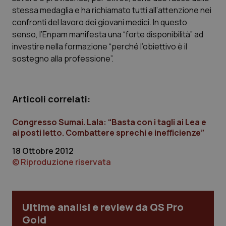
Calabria
Asma & BPCO
stessa medaglia e ha richiamato tutti all’attenzione nei
confronti del lavoro dei giovani medici. In questo
Campania
Car-T
senso, l’Enpam manifesta una “forte disponibilità” ad
investire nella formazione “perché l’obiettivo è il
sostegno alla professione”.
Emilia-Romagna
Colesterolo & coronaropatie
Friuli Venezia Giulia
Dermatite Atopica
Articoli correlati:
Lazio
Diabete & glucometri
Congresso Sumai. Lala: “Basta con i tagli ai Lea e
ai posti letto. Combattere sprechi e inefficienze”
Liguria
Disturbi dell’umore
18 Ottobre 2012
© Riproduzione riservata
Lombardia
Dolore
Marche
Donna & Salute
Ultime analisi e review da QS Pro
Molise
Epatiti
Gold