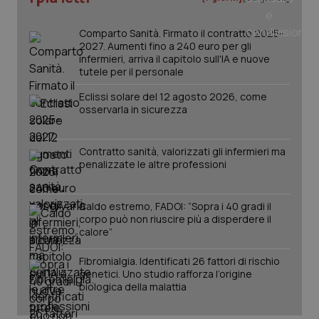
Salute orale & impianti
Comparto Sanità. Firmato il contratto 2025-
2027. Aumenti fino a 240 euro per gli
Sangue & coagulazione
infermieri, arriva il capitolo sull'IA e nuove
tutele per il personale
Tiroide
Eclissi solare del 12 agosto 2026, come
osservarla in sicurezza
Tumore al seno
Contratto sanità, valorizzati gli infermieri ma
CookieScriptConsent
5 mesi
CookieScript
Tumore ovarico
settim
www.quotidianosanita.it
penalizzate le altre professioni
Tumori del Polmone & Testa Collo
Caldo estremo, FADOI: “Sopra i 40 gradi il
corpo può non riuscire più a disperdere il
calore”
Tumori gastrointestinali
Fibromialgia. Identificati 26 fattori di rischio
Ulcera & Reflusso
genetici. Uno studio rafforza l’origine
biologica della malattia
Vaccini