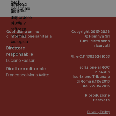
tracking-sites-ironfish-
www.quotidianosanita.it
4
tracking-enable
settim
2 gior
Quotidiano online
Copyright 2013-2026
tracking-sites-ironfish-
www.quotidianosanita.it
4
d'informazione sanitaria
© Homnya Srl
session-id
settim
Tutti i diritti sono
2 gior
riservati
Direttore
responsabile
P.I. e C.F. 13026241003
Luciano Fassari
_ga
1 anno
Google LLC
Iscrizione al ROC
mes
.quotidianosanita.it
Direttore editoriale
n.34308
Francesco Maria Avitto
Iscrizione Tribunale
di Roma n.115/2013
del 22/05/2013
Riproduzione
riservata
Privacy Policy