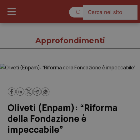
Giovedì 6 Agosto 2026
Approfondimenti
Approfondimenti
Cronache
Oliveti (Enpam): “Riforma
Governo e Parlamento
della Fondazione è
Regioni e Asl
impeccabile”
Lavoro e Professioni