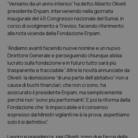
“Veniamo da un anno intenso” ha detto Alberto Oliveti
presidente Enpam, intervenendo nella giornata
Scienza e Farmaci
inaugurale del 45 Congresso nazionale del Sumai, in
corso di svolgimento a Treviso, facendo riferimento
Studi e Analisi
alla nota vicenda della Fondazione Enpam.
Lettere al direttore
“Andiamo avanti facendo nuove nomine e un nuovo
Direttore Generale e perseguendo chiunque abbia
Edizioni Regionali
lucrato sulla fondazione e in futuro tutto sarà più
trasparente e tracciabile”. Altre le novità annunciate da
Oliveti: la dismissione “di una parte dell’abitativo” non a
QS Pro
causa di buchi finanziari, che non ci sono, ha
assicurato il presidente Enpam, ma semplicemente
Professionisti Sanitari.AI
perché non “sono più performanti”. E poi la riforma della
Fondazione che “è impeccabile e il consenso
Abruzzo
QS Pro Gold
espresso dai Ministri vigilanti ne è la prova, aspettiamo
solo il sì definitivo”.
QS Club
Newsletter
Basilicata
Artrite & artrosi
Lavoro e previdenza, per Oliveti, sono due facce della