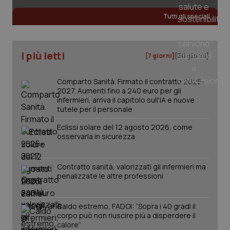
Salute orale & impianti
Tutti gli speciali
Sangue & coagulazione
I più letti
[7 giorni]
[30 giorni]
Tiroide
Comparto Sanità. Firmato il contratto 2025-
Tumore al seno
2027. Aumenti fino a 240 euro per gli
infermieri, arriva il capitolo sull'IA e nuove
tutele per il personale
Tumore ovarico
Eclissi solare del 12 agosto 2026, come
osservarla in sicurezza
CookieScriptConsent
5 mesi
CookieScript
Tumori del Polmone & Testa Collo
settim
www.quotidianosanita.it
Contratto sanità, valorizzati gli infermieri ma
Tumori gastrointestinali
penalizzate le altre professioni
Ulcera & Reflusso
Caldo estremo, FADOI: “Sopra i 40 gradi il
corpo può non riuscire più a disperdere il
Vaccini
calore”