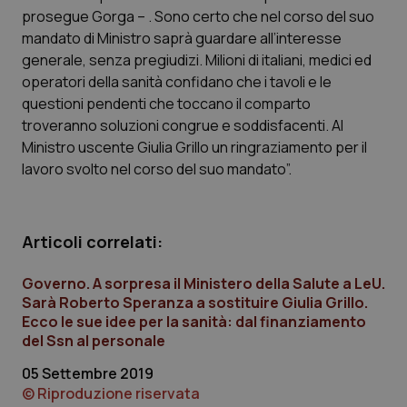
Calabria
Asma & BPCO
prosegue Gorga – . Sono certo che nel corso del suo
mandato di Ministro saprà guardare all’interesse
generale, senza pregiudizi. Milioni di italiani, medici ed
Campania
Car-T
operatori della sanità confidano che i tavoli e le
questioni pendenti che toccano il comparto
Emilia-Romagna
Colesterolo & coronaropatie
troveranno soluzioni congrue e soddisfacenti. Al
Ministro uscente Giulia Grillo un ringraziamento per il
Friuli Venezia Giulia
Dermatite Atopica
lavoro svolto nel corso del suo mandato”.
Lazio
Diabete & glucometri
Articoli correlati:
Liguria
Disturbi dell’umore
Governo. A sorpresa il Ministero della Salute a LeU.
Lombardia
Dolore
Sarà Roberto Speranza a sostituire Giulia Grillo.
Ecco le sue idee per la sanità: dal finanziamento
del Ssn al personale
Marche
Donna & Salute
05 Settembre 2019
Molise
Epatiti
© Riproduzione riservata