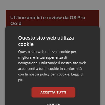
Piemonte
HIV
Ultime analisi e review da QS Pro
Provincia Autonoma di Bolzano
Infezioni & Febbre
Gold
Provincia Autonoma di Trento
Ipertensione & Scompenso
Cloud sanitario: infrastrutture,
Questo sito web utilizza
compliance, GDPR e Risk management
cookie
Puglia
Malattie rare
Questo sito web utilizza i cookie per
Sardegna
Malattia di Crohn & Rettocolite Ulcerosa
migliorare la tua esperienza di
Gestione dell'Ipertensione resistente:
dalle Linee Guida alle terapie innovative
navigazione. Utilizzando il nostro sito web
acconsenti a tutti i cookie in conformità
Sicilia
Neuroscienze & patologie neurodegenerative
con la nostra policy per i cookie.
Leggi di
più
Leadership Infermieristica 2026: nuovi
Toscana
Obesità
modelli di responsabilità e autonomia
ACCETTA TUTTI
Umbria
Oftalmologia
Leadership Medica 2026: guidare team
RIFIUTA