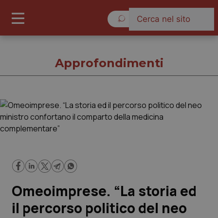
Giovedì 6 Agosto 2026
Approfondimenti
Approfondimenti
Cronache
Governo e Parlamento
Omeoimprese. “La storia ed
Regioni e Asl
il percorso politico del neo
Lavoro e Professioni