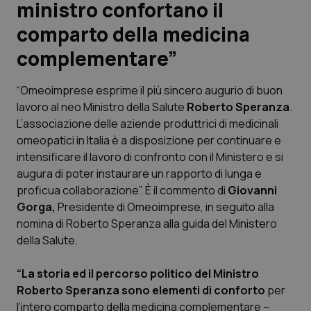
ministro confortano il
comparto della medicina
Scienza e Farmaci
complementare”
Studi e Analisi
“Omeoimprese esprime il più sincero augurio di buon
Lettere al direttore
lavoro al neo Ministro della Salute
Roberto Speranza
.
L’associazione delle aziende produttrici di medicinali
Edizioni Regionali
omeopatici in Italia è a disposizione per continuare e
intensificare il lavoro di confronto con il Ministero e si
augura di poter instaurare un rapporto di lunga e
QS Pro
proficua collaborazione”. È il commento di
Giovanni
Gorga,
Presidente di Omeoimprese, in seguito alla
Professionisti Sanitari.AI
nomina di Roberto Speranza alla guida del Ministero
della Salute.
Abruzzo
QS Pro Gold
“La storia ed il percorso politico del Ministro
QS Club
Newsletter
Basilicata
Artrite & artrosi
Roberto Speranza sono elementi di conforto
per
l’intero comparto della medicina complementare –