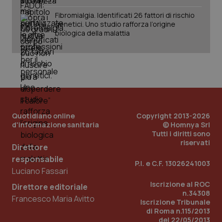
Fibromialgia. Identificati 26 fattori di rischio
genetici. Uno studio rafforza l’origine
biologica della malattia
tracking-sites-ironfish-
www.quotidianosanita.it
4
tracking-enable
settim
2 gior
tracking-sites-ironfish-
www.quotidianosanita.it
4
session-id
settim
2 gior
Quotidiano online
Copyright 2013-2026
d'informazione sanitaria
© Homnya Srl
Tutti i diritti sono
riservati
Direttore
_ga
1 anno
Google LLC
mes
.quotidianosanita.it
responsabile
P.I. e C.F. 13026241003
Luciano Fassari
Iscrizione al ROC
Direttore editoriale
n.34308
Francesco Maria Avitto
Iscrizione Tribunale
di Roma n.115/2013
del 22/05/2013