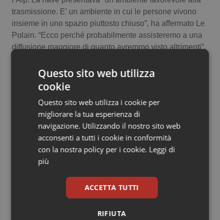
Valle D’Aosta
Oncodermatologia
trasmissione. E’ un ambiente in cui le persone vivono
insieme in uno spazio piuttosto chiuso”, ha affermato Le
Veneto
Oncoematologia
Polain. “Ecco perché probabilmente assisteremo a una
diffusione maggiore di quanto avremmo visto altrimenti”.
Oncologia & Nutrizione
Questo sito web utilizza
Psoriasi & pelle
cookie
Questo sito web utilizza i cookie per
Quotidiano Cardiologia
migliorare la tua esperienza di
navigazione. Utilizzando il nostro sito web
Quotidiano Chirurgia
Articoli correlati:
acconsenti a tutti i cookie in conformità
con la nostra policy per i cookie.
Leggi di
Hantavirus. L’Oms aggiorna le indicazioni e stringe
Quotidiano Oncologia
più
le maglie del monitoraggio: 42 giorni di
sorveglianza attiva per i contatti ad alto rischio
Quotidiano Pediatria
ACCETTA TUTTI
11 Maggio 2026
© Riproduzione riservata
Rene & patologie urogenitali
RIFIUTA