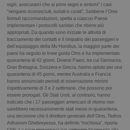
vigili, assicurarci che ai primi segni e sintomi” i casi
Piemonte
HIV
“vengano riconosciuti, isolati e curati”. Sebbene l’Oms
formuli raccomandazioni, spetta a ciascun Paese
Provincia Autonoma di Bolzano
Infezioni & Febbre
implementare i protocolli sanitari che ritiene più
appropriati. Da quando sono iniziate le attività di
tracciamento dei contatti e il rimpatrio dei passeggeri e
Provincia Autonoma di Trento
Ipertensione & Scompenso
dell’equipaggio della Mv Hondius, la maggior parte dei
paesi ha seguito le linee guida Oms e ha implementato
Puglia
Malattie rare
quarantene di 42 giorni. Diversi Paesi, tra cui Germania,
Gran Bretagna, Svizzera e Grecia, hanno optato per una
Sardegna
Malattia di Crohn & Rettocolite Ulcerosa
quarantena di 45 giorni, mentre Australia e Francia
hanno annunciato periodi di osservazione minimi
Sicilia
Neuroscienze & patologie neurodegenerative
rispettivamente di 3 e 2 settimane, che possono poi
essere prorogati. Gli Stati Uniti, al contrario, hanno
Toscana
Obesità
indicato che i 17 passeggeri americani di ritorno non
sarebbero necessariamente stati messi in quarantena,
Umbria
Oftalmologia
una decisione che il direttore generale dell’Oms, Tedros
Adhanom Ghebreyesus, ha definito “rischiosa”, riporta
l’Afp. La nave presentava “un ambiente favorevole alla