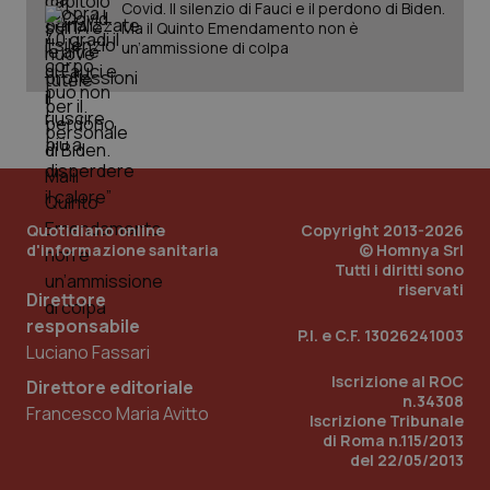
Covid. Il silenzio di Fauci e il perdono di Biden.
Ma il Quinto Emendamento non è
un’ammissione di colpa
Quotidiano online
Copyright 2013-2026
d'informazione sanitaria
© Homnya Srl
Tutti i diritti sono
riservati
Direttore
responsabile
P.I. e C.F. 13026241003
Luciano Fassari
PHPSESSID
Sessio
PHP.net
Iscrizione al ROC
Direttore editoriale
www.quotidianosanita.it
n.34308
Francesco Maria Avitto
Iscrizione Tribunale
di Roma n.115/2013
del 22/05/2013