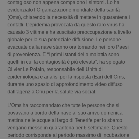
contagioso non appena compaiono i sintomi. Lo ha
evidenziato l’Organizzazione mondiale della sanità
Scienza e Farmaci
(Oms), chiarendo la necessità di mettere in quarantena i
contatti. L’epidemia provocata da questo raro virus ha
Studi e Analisi
causato 3 vittime e ha suscitato preoccupazione a livello
globale per la sua potenziale diffusione. Le persone
Lettere al direttore
evacuate dalla nave stanno ora tornando nei loro Paesi
di provenienza. E “i primi istanti della malattia sono
Edizioni Regionali
quelli in cui la contagiosità è più elevata”, ha spiegato
Olivier Le Polain, responsabile dell’Unità di
epidemiologia e analisi per la risposta (Ear) dell’Oms,
QS Pro
durante uno spazio di approfondimento video diffuso
dall’agenzia Onu per la salute via social.
Professionisti Sanitari.AI
L’Oms ha raccomandato che tutte le persone che si
Abruzzo
QS Pro Gold
trovavano a bordo della nave al suo arrivo domenica
mattina nelle acque al largo di Tenerife per lo sbarco
QS Club
Newsletter
Basilicata
Artrite & artrosi
vengano messe in quarantena per 6 settimane. Questo
periodo corrisponde al periodo massimo di incubazione