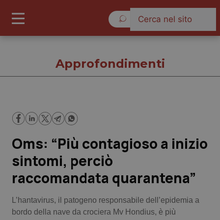
Giovedì 6 Agosto 2026
Approfondimenti
Approfondimenti
Oms: “Più contagioso a inizio
Cronache
sintomi, perciò
Governo e Parlamento
raccomandata quarantena”
Regioni e Asl
L’hantavirus, il patogeno responsabile dell’epidemia a
bordo della nave da crociera Mv Hondius, è più
Lavoro e Professioni