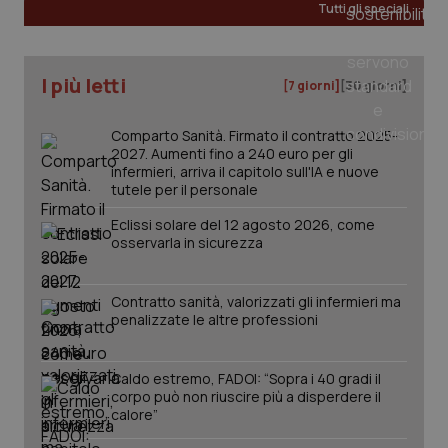
Tutti gli speciali
tracking-sites-ironfish-
www.quotidianosanita.it
4
tracking-enable
settim
I più letti
[7 giorni]
[30 giorni]
2 gior
Comparto Sanità. Firmato il contratto 2025-
2027. Aumenti fino a 240 euro per gli
infermieri, arriva il capitolo sull'IA e nuove
tracking-sites-ironfish-
www.quotidianosanita.it
4
tutele per il personale
session-id
settim
2 gior
Eclissi solare del 12 agosto 2026, come
osservarla in sicurezza
_ga
1 anno
Google LLC
Contratto sanità, valorizzati gli infermieri ma
mes
.quotidianosanita.it
penalizzate le altre professioni
Caldo estremo, FADOI: “Sopra i 40 gradi il
corpo può non riuscire più a disperdere il
calore”