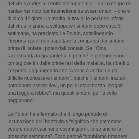
del virus Andes al centro dell’epidemia – unico ceppo di
Calabria
Asma & BPCO
hantavirus noto per trasmettersi tra esseri umani – che è
di circa 42 giorni. In media, tuttavia, le persone infette
Campania
Car-T
dal virus iniziano a sviluppare i sintomi dopo circa 3
settimane, ha precisato Le Polain, sottolineando
Emilia-Romagna
Colesterolo & coronaropatie
l’importanza di non aspettare la comparsa dei sintomi
prima di isolare i potenziali contatti. Se l’Oms
Friuli Venezia Giulia
Dermatite Atopica
raccomanda la quarantena, è perché le persone sono
contagiose fin dalle prime fasi della malattia, ha ribadito
Lazio
Diabete & glucometri
l’esperto, aggiungendo che “a volte è anche un po’
difficile riconoscere i sintomi”, poiché “i sintomi iniziali
Liguria
Disturbi dell’umore
potrebbero essere lievi, un po’ di stanchezza, magari
una leggera febbre”, ma questi sintomi poi “a volte
peggiorano”.
Lombardia
Dolore
Le Polain ha affermato che il lungo periodo di
Marche
Donna & Salute
incubazione dell’hantavirus “significa che potremmo
vedere nuovi casi nei prossimi giorni, forse anche la
Molise
Epatiti
prossima settimana”. Ecco perché “dobbiamo rimanere