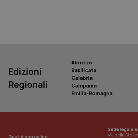
tracking-sites-ironf
tracking-enable
tracking-sites-ironf
session-id
_ga
Abruzzo
Edizioni
Basilicata
Calabria
Regionali
Campania
PHPSESSID
Emilia-Romagna
Sede legale e
_ga_KM60CM4NPH
Via della Stell
Quotidiano online