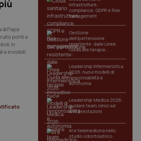
più
infrastrutture,
compliance, GDPR e Risk
management
 di Papa
Gestione
uito ponti e
dell'Ipertensione
boli, in
resistente: dalle Linee
Guida alle terapie
 invisibili”.
innovative
Leadership Infermieristica
2026: nuovi modelli di
responsabilità e
autonomia
Leadership Medica 2026:
guidare team clinici ad
ntificato
alte prestazioni
AI e telemedicina nello
studio odontoiatrico: