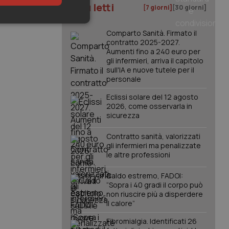
I più letti
[7 giorni]
[30 giorni]
keting
Comparto Sanità. Firmato il
contratto 2025-2027.
Aumenti fino a 240 euro per
gli infermieri, arriva il capitolo
sull'IA e nuove tutele per il
personale
Eclissi solare del 12 agosto
2026, come osservarla in
sicurezza
igazione sulle pagine
kie.
Contratto sanità, valorizzati
gli infermieri ma penalizzate
le altre professioni
er memorizzare le
utente per la loro
 dati sul consenso
Caldo estremo, FADOI:
itiche e
tendo che le loro
“Sopra i 40 gradi il corpo può
ssioni future.
non riuscire più a disperdere
il calore”
l servizio Cookie-
erenze di consenso
sario che il banner
Fibromialgia. Identificati 26
funzioni