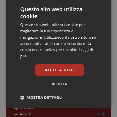
dalle Linee Guida alle terapie innovative
Questo sito web utilizza
Piemonte
HIV
cookie
Provincia Autonoma di Bolzano
Infezioni & Febbre
Leadership Infermieristica 2026: nuovi
Questo sito web utilizza i cookie per
modelli di responsabilità e autonomia
migliorare la tua esperienza di
Provincia Autonoma di Trento
Ipertensione & Scompenso
navigazione. Utilizzando il nostro sito web
acconsenti a tutti i cookie in conformità
Leadership Medica 2026: guidare team
Puglia
Malattie rare
con la nostra policy per i cookie.
Leggi di
clinici ad alte prestazioni
più
Sardegna
Malattia di Crohn & Rettocolite Ulcerosa
ACCETTA TUTTI
AI e telemedicina nello studio
Sicilia
Neuroscienze & patologie neurodegenerative
odontoiatrico: applicazioni concrete e
RIFIUTA
uso protetto
Toscana
Obesità
MOSTRA DETTAGLI
Umbria
Oftalmologia
Necessari
Statistici
Marketing