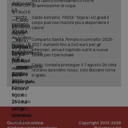
Ma il Quinto Emendamento non è
un’ammissione di colpa
Salute orale & impianti
Caldo estremo, FADOI: “Sopra i 40 gradi il
Sangue & coagulazione
corpo può non riuscire più a disperdere il
calore”
Tiroide
Comparto Sanità. Firmato il contratto 2025-
CookieScriptConsent
5 mesi
CookieScript
2027. Aumenti fino a 240 euro per gli
settim
www.quotidianosanita.it
infermieri, arriva il capitolo sull'IA e nuove
Tumore al seno
tutele per il personale
Caldo, l’ondata prosegue. Il 7 agosto 26 città
Tumore ovarico
restano da bollino rosso, solo Bolzano torna
in giallo
Tumori del Polmone & Testa Collo
Tumori gastrointestinali
Ulcera & Reflusso
tracking-sites-ironfish-
www.quotidianosanita.it
4
tracking-enable
settim
2 gior
Quotidiano online
Copyright 2013-2026
Vaccini
d'informazione sanitaria
© Homnya Srl