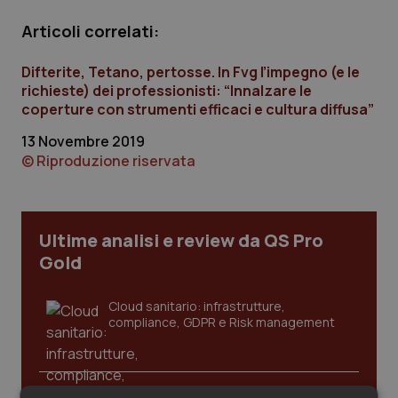
Calabria
Asma & BPCO
Articoli correlati:
Campania
Car-T
Difterite, Tetano, pertosse. In Fvg l’impegno (e le
richieste) dei professionisti: “Innalzare le
Emilia-Romagna
Colesterolo & coronaropatie
coperture con strumenti efficaci e cultura diffusa”
13 Novembre 2019
Friuli Venezia Giulia
Dermatite Atopica
© Riproduzione riservata
Lazio
Diabete & glucometri
Ultime analisi e review da QS Pro
Liguria
Disturbi dell’umore
Gold
Lombardia
Dolore
Cloud sanitario: infrastrutture,
compliance, GDPR e Risk management
Marche
Donna & Salute
Molise
Epatiti
Gestione dell'Ipertensione resistente: