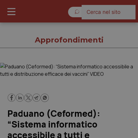
Sabato 8 Agosto 2026
Approfondimenti
Approfondimenti
Cronache
Governo e Parlamento
Paduano (Ceformed):
Regioni e Asl
“Sistema informatico
accessibile a tutti e
Lavoro e Professioni