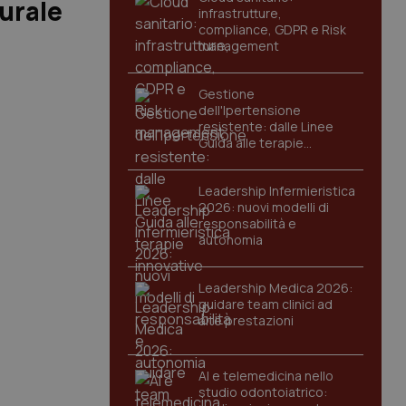
turale
infrastrutture,
compliance, GDPR e Risk
management
Gestione
dell'Ipertensione
resistente: dalle Linee
Guida alle terapie
innovative
Leadership Infermieristica
2026: nuovi modelli di
responsabilità e
autonomia
Leadership Medica 2026:
guidare team clinici ad
alte prestazioni
AI e telemedicina nello
studio odontoiatrico: