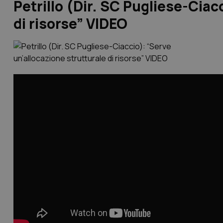
Petrillo (Dir. SC Pugliese-Ciac
di risorse” VIDEO