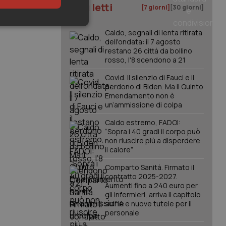
I più letti
[7 giorni]
[30 giorni]
keting
Caldo, segnali di lenta ritirata
dell'ondata: il 7 agosto
restano 26 città da bollino
rosso, l'8 scendono a 21
Covid. Il silenzio di Fauci e il
perdono di Biden. Ma il Quinto
Emendamento non è
un’ammissione di colpa
igazione sulle pagine
Caldo estremo, FADOI:
kie.
“Sopra i 40 gradi il corpo può
non riuscire più a disperdere
il calore”
er memorizzare le
utente per la loro
Comparto Sanità. Firmato il
 dati sul consenso
contratto 2025-2027.
itiche e
tendo che le loro
Aumenti fino a 240 euro per
ssioni future.
gli infermieri, arriva il capitolo
sull'IA e nuove tutele per il
l servizio Cookie-
personale
erenze di consenso
sario che il banner