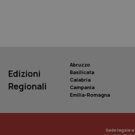
tracking-sites-ironf
tracking-enable
tracking-sites-ironf
session-id
_ga
Abruzzo
Edizioni
Basilicata
Calabria
Regionali
Campania
PHPSESSID
Emilia-Romagna
_ga_KM60CM4NPH
Sede legale e