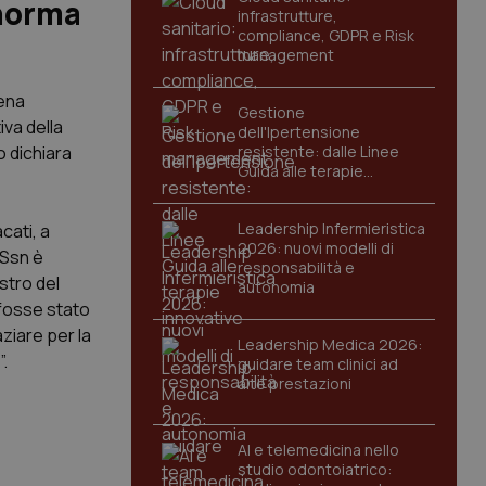
 norma
infrastrutture,
compliance, GDPR e Risk
management
iena
Gestione
va della
dell'Ipertensione
o dichiara
resistente: dalle Linee
Guida alle terapie
innovative
Leadership Infermieristica
cati, a
2026: nuovi modelli di
 Ssn è
responsabilità e
stro del
autonomia
 fosse stato
ziare per la
Leadership Medica 2026:
.
guidare team clinici ad
alte prestazioni
AI e telemedicina nello
studio odontoiatrico: