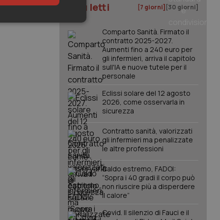
I più letti
[7 giorni]
[30 giorni]
keting
Comparto Sanità. Firmato il
contratto 2025-2027.
Aumenti fino a 240 euro per
gli infermieri, arriva il capitolo
sull'IA e nuove tutele per il
personale
Eclissi solare del 12 agosto
2026, come osservarla in
sicurezza
igazione sulle pagine
kie.
Contratto sanità, valorizzati
gli infermieri ma penalizzate
le altre professioni
er memorizzare le
utente per la loro
 dati sul consenso
Caldo estremo, FADOI:
itiche e
tendo che le loro
“Sopra i 40 gradi il corpo può
ssioni future.
non riuscire più a disperdere
il calore”
l servizio Cookie-
erenze di consenso
sario che il banner
Covid. Il silenzio di Fauci e il
funzioni