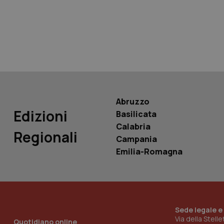
tracking-sites-ironf
tracking-enable
tracking-sites-ironf
session-id
_ga
Abruzzo
Edizioni
Basilicata
Calabria
Regionali
Campania
PHPSESSID
Emilia-Romagna
Sede legale e
_ga_KM60CM4NPH
Via della Stell
Quotidiano online