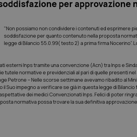
 soddisfazione per approvazione
"Non possiamo non condividere i contenuti ed esprimere p
soddisfazione per quanto contenuto nella proposta normati
legge di Bilancio 55.0.99( testo 2) a prima firma Nocerino”. L
ti esterni Inps tramite una convenzione (Acn) tra Inps e Sinda
ie tutele normative e previdenziali al pari di quelle presenti nel
e Petrone – Nelle scorse settimane avevamo ribadito al Mini
o il Suo impegno a verificare se già in questa legge di Bilancio
spettative dei medici Convenzionati Inps. Felici di poter ringra
roposta normativa possa trovare la sua definitiva approvazione”