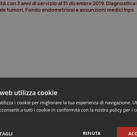
tà con 3 anni di servizio al 31 dicembre 2019. Diagnostica 
ionale tumori, Fondo endometriosi e assunzioni medici Inps
web utilizza cookie
ilizza i cookie per migliorare la tua esperienza di navigazione. Ut
consenti a tutti i cookie in conformità con la nostra policy per i 
RIFIUTA
TAGLI
ACC