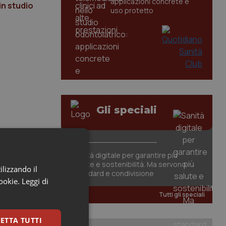
applicazioni concrete e
in studio
uso protetto
Gli speciali
Sanità digitale per garantire più
salute e sostenibilità. Ma servono
ilizzando il
standard e condivisione
cookie.
Leggi di
Tutti gli speciali
ETTA TUTTI