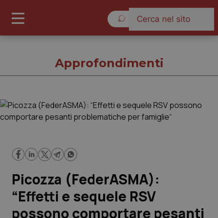
Venerdì 7 Agosto 2026
Approfondimenti
Approfondimenti
Cronache
Governo e Parlamento
Picozza (FederASMA):
Regioni e Asl
“Effetti e sequele RSV
possono comportare pesanti
Lavoro e Professioni