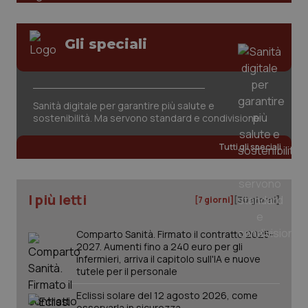
Valle D’Aosta
Oncodermatologia
Veneto
Oncoematologia
Gli speciali
Necessari
Statistici
Marketing
Oncologia & Nutrizione
I cookie necessari contribuiscono a rendere fruibile il
Sanità digitale per garantire più salute e
sito web abilitandone funzionalità di base quali la
Psoriasi & pelle
sostenibilità. Ma servono standard e condivisione
navigazione sulle pagine e l'accesso alle aree
protette del sito. Il sito web non è in grado di
funzionare correttamente senza questi cookie.
Quotidiano Cardiologia
Tutti gli speciali
Nome
Fornitore
/
Dominio
Scaden
Quotidiano Chirurgia
VISITOR_PRIVACY_METADATA
5 mesi
YouTube
settim
.youtube.com
I più letti
[7 giorni]
[30 giorni]
Quotidiano Oncologia
Comparto Sanità. Firmato il contratto 2025-
2027. Aumenti fino a 240 euro per gli
Quotidiano Pediatria
infermieri, arriva il capitolo sull'IA e nuove
tutele per il personale
Rene & patologie urogenitali
Eclissi solare del 12 agosto 2026, come
osservarla in sicurezza