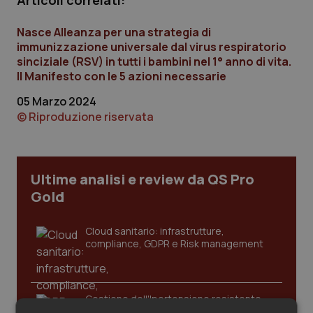
Articoli correlati:
Calabria
Asma & BPCO
Nasce Alleanza per una strategia di
Campania
Car-T
immunizzazione universale dal virus respiratorio
sinciziale (RSV) in tutti i bambini nel 1° anno di vita.
Il Manifesto con le 5 azioni necessarie
Emilia-Romagna
Colesterolo & coronaropatie
05 Marzo 2024
© Riproduzione riservata
Friuli Venezia Giulia
Dermatite Atopica
Lazio
Diabete & glucometri
Ultime analisi e review da QS Pro
Liguria
Disturbi dell’umore
Gold
Lombardia
Dolore
Cloud sanitario: infrastrutture,
compliance, GDPR e Risk management
Marche
Donna & Salute
Gestione dell'Ipertensione resistente:
Molise
Epatiti
dalle Linee Guida alle terapie innovative