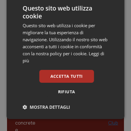
Questo sito web utilizza
Piemonte
HIV
cookie
Leadership Infermieristica 2026: nuovi
Provincia Autonoma di Bolzano
Infezioni & Febbre
Questo sito web utilizza i cookie per
modelli di responsabilità e autonomia
migliorare la tua esperienza di
navigazione. Utilizzando il nostro sito web
Provincia Autonoma di Trento
Ipertensione & Scompenso
acconsenti a tutti i cookie in conformità
Leadership Medica 2026: guidare team
con la nostra policy per i cookie.
Leggi di
Puglia
Malattie rare
clinici ad alte prestazioni
più
Sardegna
Malattia di Crohn & Rettocolite Ulcerosa
ACCETTA TUTTI
AI e telemedicina nello studio
odontoiatrico: applicazioni concrete e
Sicilia
Neuroscienze & patologie neurodegenerative
uso protetto
RIFIUTA
Toscana
Obesità
MOSTRA DETTAGLI
Umbria
Oftalmologia
Necessari
Statistici
Marketing