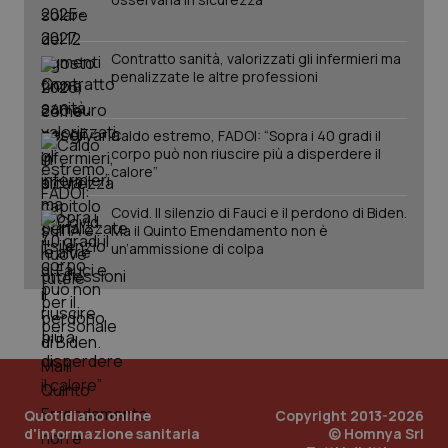
Salute orale & impianti
Contratto sanità, valorizzati gli infermieri ma
Sangue & coagulazione
penalizzate le altre professioni
Tiroide
Caldo estremo, FADOI: “Sopra i 40 gradi il
CookieScriptConsent
5 mesi
CookieScript
settim
www.quotidianosanita.it
corpo può non riuscire più a disperdere il
calore”
Tumore al seno
Covid. Il silenzio di Fauci e il perdono di Biden.
Tumore ovarico
Ma il Quinto Emendamento non è
un’ammissione di colpa
Tumori del Polmone & Testa Collo
Tumori gastrointestinali
Ulcera & Reflusso
tracking-sites-ironfish-
www.quotidianosanita.it
4
tracking-enable
settim
Quotidiano online
Copyright 2013-2026
2 gior
d'informazione sanitaria
© Homnya Srl
Vaccini