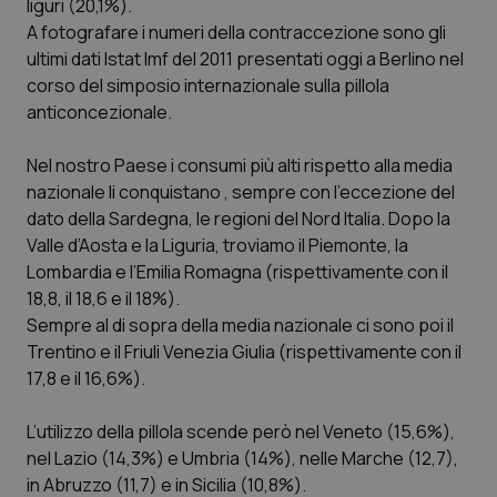
liguri (20,1%).
Calabria
Asma & BPCO
A fotografare i numeri della contraccezione sono gli
ultimi dati Istat Imf del 2011 presentati oggi a Berlino nel
Campania
Car-T
corso del simposio internazionale sulla pillola
anticoncezionale.
Emilia-Romagna
Colesterolo & coronaropatie
Nel nostro Paese i consumi più alti rispetto alla media
Friuli Venezia Giulia
Dermatite Atopica
nazionale li conquistano , sempre con l’eccezione del
dato della Sardegna, le regioni del Nord Italia. Dopo la
Valle d’Aosta e la Liguria, troviamo il Piemonte, la
Lazio
Diabete & glucometri
Lombardia e l’Emilia Romagna (rispettivamente con il
18,8, il 18,6 e il 18%).
Liguria
Disturbi dell’umore
Sempre al di sopra della media nazionale ci sono poi il
Trentino e il Friuli Venezia Giulia (rispettivamente con il
Lombardia
Dolore
17,8 e il 16,6%).
Marche
Donna & Salute
L’utilizzo della pillola scende però nel Veneto (15,6%),
nel Lazio (14,3%) e Umbria (14%), nelle Marche (12,7),
Molise
Epatiti
in Abruzzo (11,7) e in Sicilia (10,8%).