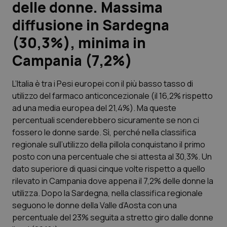
delle donne. Massima
diffusione in Sardegna
Scienza e Farmaci
(30,3%), minima in
Studi e Analisi
Campania (7,2%)
Lettere al direttore
L’Italia è tra i Pesi europei con il più basso tasso di
utilizzo del farmaco anticoncezionale (il 16,2% rispetto
Edizioni Regionali
ad una media europea del 21,4%). Ma queste
percentuali scenderebbero sicuramente se non ci
QS Pro
fossero le donne sarde. Sì, perché nella classifica
regionale sull’utilizzo della pillola conquistano il primo
Professionisti Sanitari.AI
posto con una percentuale che si attesta al 30,3%. Un
dato superiore di quasi cinque volte rispetto a quello
rilevato in Campania dove appena il 7,2% delle donne la
Abruzzo
QS Pro Gold
utilizza. Dopo la Sardegna, nella classifica regionale
QS Club
Newsletter
seguono le donne della Valle d’Aosta con una
Basilicata
Artrite & artrosi
percentuale del 23% seguita a stretto giro dalle donne