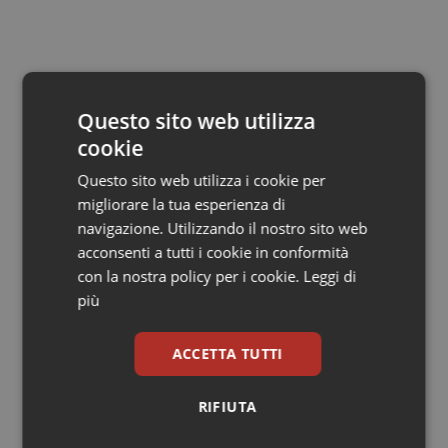
Valle D’Aosta
Oncodermatologia
Veneto
Oncoematologia
Oncologia & Nutrizione
Questo sito web utilizza
cookie
Psoriasi & pelle
Questo sito web utilizza i cookie per
migliorare la tua esperienza di
Quotidiano Cardiologia
Articoli correlati:
navigazione. Utilizzando il nostro sito web
acconsenti a tutti i cookie in conformità
Quotidiano Chirurgia
Pillola anticoncezionale. Nella Ue solo il 2% delle
con la nostra policy per i cookie.
Leggi di
donne sa come agisce
più
Quotidiano Oncologia
27 Gennaio 2012
© Riproduzione riservata
ACCETTA TUTTI
Quotidiano Pediatria
RIFIUTA
Rene & patologie urogenitali
Ultime analisi e review da QS Pro