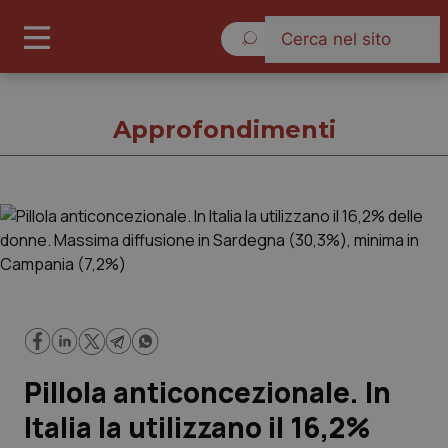
Sabato 8 Agosto 2026
Approfondimenti
Approfondimenti
Cronache
Governo e Parlamento
Pillola anticoncezionale. In
Regioni e Asl
Italia la utilizzano il 16,2%
Lavoro e Professioni