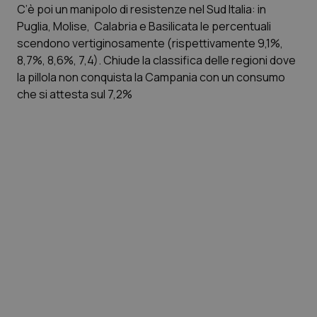
C’è poi un manipolo di resistenze nel Sud Italia: in
Piemonte
HIV
Puglia, Molise, Calabria e Basilicata le percentuali
scendono vertiginosamente (rispettivamente 9,1%,
8,7%, 8,6%, 7,4). Chiude la classifica delle regioni dove
Provincia Autonoma di Bolzano
Infezioni & Febbre
la pillola non conquista la Campania con un consumo
che si attesta sul 7,2%
Provincia Autonoma di Trento
Ipertensione & Scompenso
Puglia
Malattie rare
Sardegna
Malattia di Crohn & Rettocolite Ulcerosa
Sicilia
Neuroscienze & patologie neurodegenerative
Toscana
Obesità
Umbria
Oftalmologia