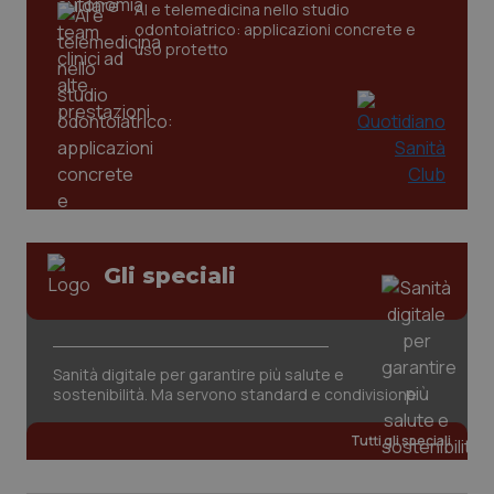
AI e telemedicina nello studio
odontoiatrico: applicazioni concrete e
uso protetto
CookieScriptConsent
5 mesi
CookieScript
settim
www.quotidianosanita.it
Gli speciali
Sanità digitale per garantire più salute e
sostenibilità. Ma servono standard e condivisione
Tutti gli speciali