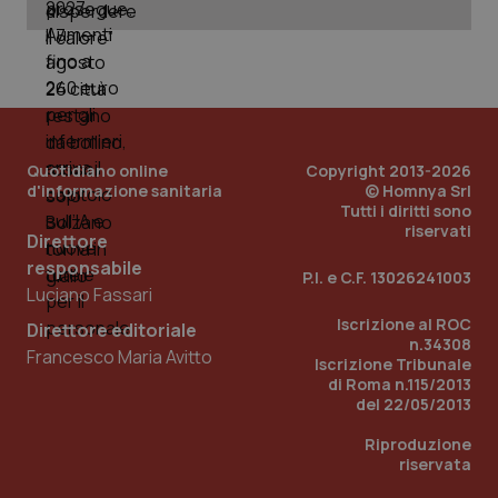
Quotidiano online
Copyright 2013-2026
d'informazione sanitaria
© Homnya Srl
Tutti i diritti sono
riservati
Direttore
responsabile
P.I. e C.F. 13026241003
Luciano Fassari
Iscrizione al ROC
Direttore editoriale
n.34308
PHPSESSID
Sessio
Francesco Maria Avitto
PHP.net
Iscrizione Tribunale
www.quotidianosanita.it
di Roma n.115/2013
del 22/05/2013
Riproduzione
riservata