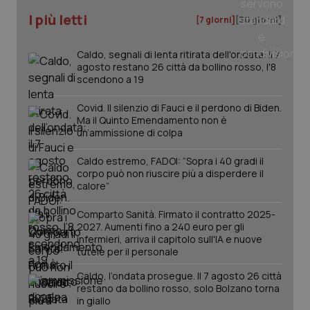
I più letti
[7 giorni]
[30 giorni]
tracking-sites-ironfish-
www.quotidianosanita.it
4
tracking-enable
settim
2 gior
Caldo, segnali di lenta ritirata dell'ondata: il 7
agosto restano 26 città da bollino rosso, l'8
scendono a 19
tracking-sites-ironfish-
www.quotidianosanita.it
4
Covid. Il silenzio di Fauci e il perdono di Biden.
session-id
settim
Ma il Quinto Emendamento non è
2 gior
un’ammissione di colpa
Caldo estremo, FADOI: “Sopra i 40 gradi il
corpo può non riuscire più a disperdere il
_ga
1 anno
Google LLC
calore”
mes
.quotidianosanita.it
Comparto Sanità. Firmato il contratto 2025-
2027. Aumenti fino a 240 euro per gli
infermieri, arriva il capitolo sull'IA e nuove
tutele per il personale
Caldo, l’ondata prosegue. Il 7 agosto 26 città
restano da bollino rosso, solo Bolzano torna
in giallo