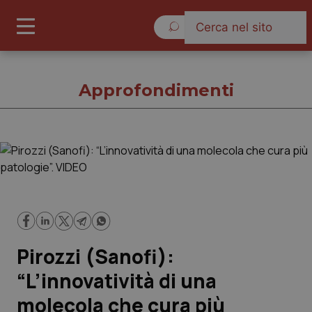
Venerdì 7 Agosto 2026
Approfondimenti
Approfondimenti
Cronache
Governo e Parlamento
Pirozzi (Sanofi):
Regioni e Asl
“L’innovatività di una
molecola che cura più
Lavoro e Professioni