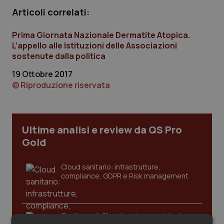
Calabria
Asma & BPCO
Articoli correlati:
Campania
Car-T
Prima Giornata Nazionale Dermatite Atopica.
L’appello alle Istituzioni delle Associazioni
sostenute dalla politica
Emilia-Romagna
Colesterolo & coronaropatie
19 Ottobre 2017
© Riproduzione riservata
Friuli Venezia Giulia
Dermatite Atopica
Lazio
Diabete & glucometri
Ultime analisi e review da QS Pro
Liguria
Disturbi dell’umore
Gold
Lombardia
Dolore
Cloud sanitario: infrastrutture,
compliance, GDPR e Risk management
Marche
Donna & Salute
Molise
Epatiti
Gestione dell'Ipertensione resistente: