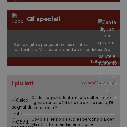
Valle D’Aosta
Oncodermatologia
Veneto
Oncoematologia
Gli speciali
Oncologia & Nutrizione
Necessari
Statistici
Marketing
I cookie necessari contribuiscono a rendere fruibile il
Sanità digitale per garantire più salute e
Psoriasi & pelle
sito web abilitandone funzionalità di base quali la
navigazione sulle pagine e l'accesso alle aree
sostenibilità. Ma servono standard e condivisione
protette del sito. Il sito web non è in grado di
funzionare correttamente senza questi cookie.
Quotidiano Cardiologia
Tutti gli speciali
Nome
Fornitore
/
Dominio
Scaden
Quotidiano Chirurgia
VISITOR_PRIVACY_METADATA
5 mesi
YouTube
settim
.youtube.com
I più letti
[7 giorni]
[30 giorni]
Quotidiano Oncologia
Caldo, segnali di lenta ritirata dell'ondata: il 7
agosto restano 26 città da bollino rosso, l'8
Quotidiano Pediatria
scendono a 21
Rene & patologie urogenitali
Covid. Il silenzio di Fauci e il perdono di Biden.
Ma il Quinto Emendamento non è