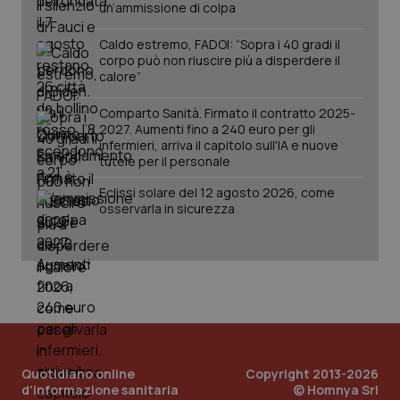
un’ammissione di colpa
Salute orale & impianti
Caldo estremo, FADOI: “Sopra i 40 gradi il
corpo può non riuscire più a disperdere il
Sangue & coagulazione
calore”
Tiroide
Comparto Sanità. Firmato il contratto 2025-
CookieScriptConsent
5 mesi
CookieScript
2027. Aumenti fino a 240 euro per gli
settim
www.quotidianosanita.it
infermieri, arriva il capitolo sull'IA e nuove
Tumore al seno
tutele per il personale
Eclissi solare del 12 agosto 2026, come
Tumore ovarico
osservarla in sicurezza
Tumori del Polmone & Testa Collo
Tumori gastrointestinali
Ulcera & Reflusso
tracking-sites-ironfish-
www.quotidianosanita.it
4
tracking-enable
settim
Quotidiano online
Copyright 2013-2026
2 gior
d'informazione sanitaria
Vaccini
© Homnya Srl