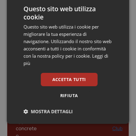
dalle Linee Guida alle terapie innovative
Questo sito web utilizza
Piemonte
HIV
cookie
Leadership Infermieristica 2026: nuovi
Provincia Autonoma di Bolzano
Infezioni & Febbre
Questo sito web utilizza i cookie per
modelli di responsabilità e autonomia
migliorare la tua esperienza di
navigazione. Utilizzando il nostro sito web
Provincia Autonoma di Trento
Ipertensione & Scompenso
acconsenti a tutti i cookie in conformità
Leadership Medica 2026: guidare team
con la nostra policy per i cookie.
Leggi di
Puglia
Malattie rare
clinici ad alte prestazioni
più
Sardegna
Malattia di Crohn & Rettocolite Ulcerosa
ACCETTA TUTTI
AI e telemedicina nello studio
odontoiatrico: applicazioni concrete e
Sicilia
Neuroscienze & patologie neurodegenerative
uso protetto
RIFIUTA
Toscana
Obesità
MOSTRA DETTAGLI
Umbria
Oftalmologia
Necessari
Statistici
Marketing