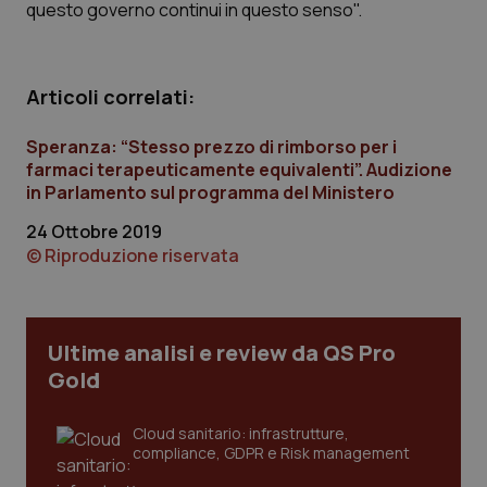
questo governo continui in questo senso".
Calabria
Asma & BPCO
Campania
Car-T
Articoli correlati:
Emilia-Romagna
Colesterolo & coronaropatie
Speranza: “Stesso prezzo di rimborso per i
farmaci terapeuticamente equivalenti”. Audizione
Friuli Venezia Giulia
Dermatite Atopica
in Parlamento sul programma del Ministero
24 Ottobre 2019
Lazio
Diabete & glucometri
© Riproduzione riservata
Liguria
Disturbi dell’umore
Ultime analisi e review da QS Pro
Lombardia
Dolore
Gold
Marche
Donna & Salute
Cloud sanitario: infrastrutture,
compliance, GDPR e Risk management
Molise
Epatiti