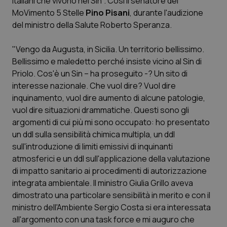
italiani che vivono nei Sin". Così il senatore del
MoVimento 5 Stelle
Pino Pisani
, durante l'audizione
Scienza e Farmaci
del ministro della Salute Roberto Speranza.
"Vengo da Augusta, in Sicilia. Un territorio bellissimo.
Studi e Analisi
Bellissimo e maledetto perché insiste vicino al Sin di
Priolo. Cos'è un Sin – ha proseguito -? Un sito di
Lettere al direttore
interesse nazionale. Che vuol dire? Vuol dire
inquinamento, vuol dire aumento di alcune patologie,
Edizioni Regionali
vuol dire situazioni drammatiche. Questi sono gli
argomenti di cui più mi sono occupato: ho presentato
QS Pro
un ddl sulla sensibilità chimica multipla, un ddl
sull'introduzione di limiti emissivi di inquinanti
Professionisti Sanitari.AI
atmosferici e un ddl sull'applicazione della valutazione
di impatto sanitario ai procedimenti di autorizzazione
Abruzzo
QS Pro Gold
integrata ambientale. Il ministro Giulia Grillo aveva
dimostrato una particolare sensibilità in merito e con il
QS Club
Newsletter
ministro dell'Ambiente Sergio Costa si era interessata
Basilicata
Artrite & artrosi
all'argomento con una task force e mi auguro che