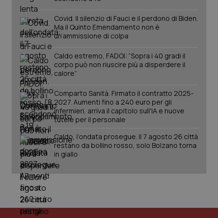
Salute orale & impianti
Covid. Il silenzio di Fauci e il perdono di Biden.
Ma il Quinto Emendamento non è
Sangue & coagulazione
un’ammissione di colpa
Caldo estremo, FADOI: “Sopra i 40 gradi il
Tiroide
corpo può non riuscire più a disperdere il
calore”
CookieScriptConsent
5 mesi
CookieScript
Tumore al seno
settim
www.quotidianosanita.it
Comparto Sanità. Firmato il contratto 2025-
2027. Aumenti fino a 240 euro per gli
infermieri, arriva il capitolo sull'IA e nuove
Tumore ovarico
tutele per il personale
Tumori del Polmone & Testa Collo
Caldo, l’ondata prosegue. Il 7 agosto 26 città
restano da bollino rosso, solo Bolzano torna
in giallo
Tumori gastrointestinali
Ulcera & Reflusso
tracking-sites-ironfish-
www.quotidianosanita.it
4
Vaccini
tracking-enable
settim