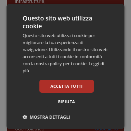
Piemonte
HIV
Gestione dell'Ipertensione resistente:
Questo sito web utilizza
dalle Linee Guida alle terapie innovative
cookie
Provincia Autonoma di Bolzano
Infezioni & Febbre
Questo sito web utilizza i cookie per
Provincia Autonoma di Trento
Ipertensione & Scompenso
migliorare la tua esperienza di
Leadership Infermieristica 2026: nuovi
modelli di responsabilità e autonomia
navigazione. Utilizzando il nostro sito web
Puglia
Malattie rare
acconsenti a tutti i cookie in conformità
con la nostra policy per i cookie.
Leggi di
più
Sardegna
Malattia di Crohn & Rettocolite Ulcerosa
Leadership Medica 2026: guidare team
clinici ad alte prestazioni
Sicilia
Neuroscienze & patologie neurodegenerative
ACCETTA TUTTI
AI e telemedicina nello studio
Toscana
Obesità
RIFIUTA
odontoiatrico: applicazioni concrete e
uso protetto
Umbria
Oftalmologia
MOSTRA DETTAGLI
Necessari
Statistici
Marketing