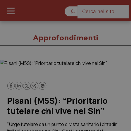
Sabato 8 Agosto 2026
Approfondimenti
Approfondimenti
Cronache
Pisani (M5S): “Prioritario
Governo e Parlamento
tutelare chi vive nei Sin”
Regioni e Asl
"Urge tutelare da un punto di vista sanitario i cittadini
Lavoro e Professioni