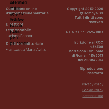
2 gior
Quotidiano online
Copyright 2013-2026
d'informazione sanitaria
© Homnya Srl
Tutti i diritti sono
riservati
tracking-sites-ironfish-
www.quotidianosanita.it
4
Direttore
session-id
settim
2 gior
responsabile
P.I. e C.F. 13026241003
Luciano Fassari
Iscrizione al ROC
Direttore editoriale
n.34308
Francesco Maria Avitto
_ga
1 anno
Google LLC
Iscrizione Tribunale
mes
.quotidianosanita.it
di Roma n.115/2013
del 22/05/2013
Riproduzione
riservata
Privacy Policy
Cookie Policy
Accessibilità