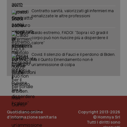
Salute orale & impianti
Contratto sanità, valorizzati gli infermieri ma
penalizzate le altre professioni
Sangue & coagulazione
Caldo estremo, FADOI: “Sopra i 40 gradi il
Tiroide
CookieScriptConsent
5 mesi
CookieScript
corpo può non riuscire più a disperdere il
settim
www.quotidianosanita.it
calore”
Tumore al seno
Covid. Il silenzio di Fauci e il perdono di Biden.
Ma il Quinto Emendamento non è
un’ammissione di colpa
Tumore ovarico
Tumori del Polmone & Testa Collo
Tumori gastrointestinali
tracking-sites-ironfish-
www.quotidianosanita.it
4
Ulcera & Reflusso
Quotidiano online
tracking-enable
Copyright 2013-2026
settim
2 gior
d'informazione sanitaria
© Homnya Srl
Tutti i diritti sono
Vaccini