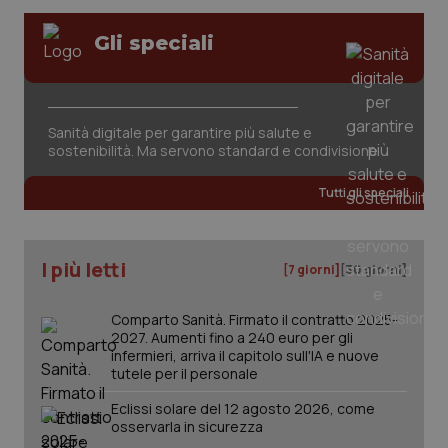
Valle D’Aosta
Oncodermatologia
Gli speciali
Veneto
Oncoematologia
Necessari
Statistici
Marketing
Oncologia & Nutrizione
I cookie necessari contribuiscono a rendere fruibile il
Sanità digitale per garantire più salute e
sito web abilitandone funzionalità di base quali la
sostenibilità. Ma servono standard e condivisione
Psoriasi & pelle
navigazione sulle pagine e l'accesso alle aree
protette del sito. Il sito web non è in grado di
funzionare correttamente senza questi cookie.
Tutti gli speciali
Quotidiano Cardiologia
Nome
Fornitore
/
Dominio
Scaden
VISITOR_PRIVACY_METADATA
5 mesi
YouTube
Quotidiano Chirurgia
I più letti
settim
.youtube.com
[7 giorni]
[30 giorni]
Quotidiano Oncologia
Comparto Sanità. Firmato il contratto 2025-
2027. Aumenti fino a 240 euro per gli
infermieri, arriva il capitolo sull'IA e nuove
Quotidiano Pediatria
tutele per il personale
Eclissi solare del 12 agosto 2026, come
Rene & patologie urogenitali
osservarla in sicurezza