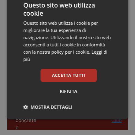
Questo sito web utilizza
Piemonte
HIV
cookie
Leadership Infermieristica 2026: nuovi
modelli di responsabilità e autonomia
Questo sito web utilizza i cookie per
Provincia Autonoma di Bolzano
Infezioni & Febbre
migliorare la tua esperienza di
navigazione. Utilizzando il nostro sito web
Provincia Autonoma di Trento
Ipertensione & Scompenso
acconsenti a tutti i cookie in conformità
Leadership Medica 2026: guidare team
clinici ad alte prestazioni
con la nostra policy per i cookie.
Leggi di
Puglia
Malattie rare
più
Sardegna
Malattia di Crohn & Rettocolite Ulcerosa
AI e telemedicina nello studio
ACCETTA TUTTI
odontoiatrico: applicazioni concrete e
uso protetto
Sicilia
Neuroscienze & patologie neurodegenerative
RIFIUTA
Toscana
Obesità
MOSTRA DETTAGLI
Umbria
Oftalmologia
Necessari
Statistici
Marketing