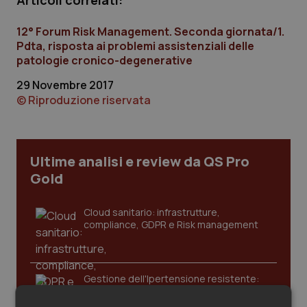
Articoli correlati:
Calabria
Asma & BPCO
12° Forum Risk Management. Seconda giornata/1.
Campania
Car-T
Pdta, risposta ai problemi assistenziali delle
patologie cronico-degenerative
Emilia-Romagna
Colesterolo & coronaropatie
29 Novembre 2017
© Riproduzione riservata
Friuli Venezia Giulia
Dermatite Atopica
Lazio
Diabete & glucometri
Ultime analisi e review da QS Pro
Gold
Liguria
Disturbi dell’umore
Cloud sanitario: infrastrutture,
Lombardia
Dolore
compliance, GDPR e Risk management
Marche
Donna & Salute
Gestione dell'Ipertensione resistente:
dalle Linee Guida alle terapie innovative
Molise
Epatiti