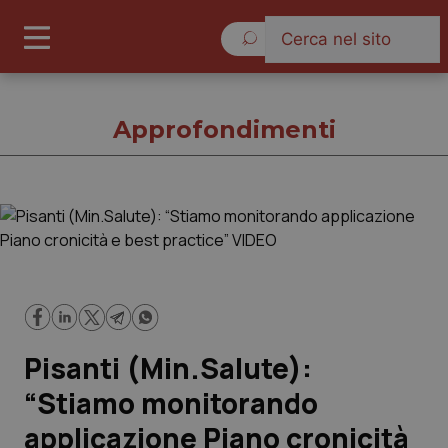
Venerdì 7 Agosto 2026
Approfondimenti
Approfondimenti
Cronache
Governo e Parlamento
Pisanti (Min.Salute):
Regioni e Asl
“Stiamo monitorando
applicazione Piano cronicità
Lavoro e Professioni