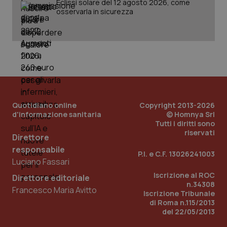
Eclissi solare del 12 agosto 2026, come
Salute orale & impianti
osservarla in sicurezza
CookieScriptConsent
5 mesi
CookieScript
settim
www.quotidianosanita.it
Sangue & coagulazione
Tiroide
Tumore al seno
Quotidiano online
Copyright 2013-2026
d'informazione sanitaria
© Homnya Srl
Tumore ovarico
Tutti i diritti sono
riservati
Direttore
Tumori del Polmone & Testa Collo
tracking-sites-ironfish-
www.quotidianosanita.it
4
responsabile
tracking-enable
settim
P.I. e C.F. 13026241003
2 gior
Luciano Fassari
Tumori gastrointestinali
Iscrizione al ROC
Direttore editoriale
n.34308
Francesco Maria Avitto
Iscrizione Tribunale
Ulcera & Reflusso
di Roma n.115/2013
tracking-sites-ironfish-
www.quotidianosanita.it
4
session-id
settim
del 22/05/2013
2 gior
Vaccini