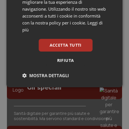
migliorare la tua esperienza di
navigazione. Utilizzando il nostro sito web
Piemonte
HIV
acconsenti a tutti i cookie in conformità
AI e telemedicina nello studio
con la nostra policy per i cookie.
Leggi di
odontoiatrico: applicazioni concrete e
Provincia Autonoma di Bolzano
Infezioni & Febbre
uso protetto
più
Provincia Autonoma di Trento
Ipertensione & Scompenso
ACCETTA TUTTI
Puglia
Malattie rare
RIFIUTA
Sardegna
Malattia di Crohn & Rettocolite Ulcerosa
MOSTRA DETTAGLI
Sicilia
Neuroscienze & patologie neurodegenerative
Gli speciali
Necessari
Statistici
Marketing
Toscana
Obesità
Sanità digitale per garantire più salute e
Umbria
Oftalmologia
sostenibilità. Ma servono standard e condivisione
Necessari
Statistici
Marketing