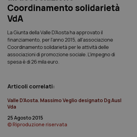
Coordinamento solidarietà
Scienza e Farmaci
VdA
Studi e Analisi
La Giunta della Valle D'Aosta ha approvato il
finanziamento, per l'anno 2015, all'associazione
Lettere al direttore
Coordinamento solidarietà per le attività delle
associazioni di promozione sociale. L'impegno di
Edizioni Regionali
spesa è di 26 mila euro.
QS Pro
Articoli correlati:
Professionisti Sanitari.AI
Valle D’Aosta. Massimo Veglio designato Dg Ausl
Vda
Abruzzo
QS Pro Gold
25 Agosto 2015
QS Club
Newsletter
© Riproduzione riservata
Basilicata
Artrite & artrosi