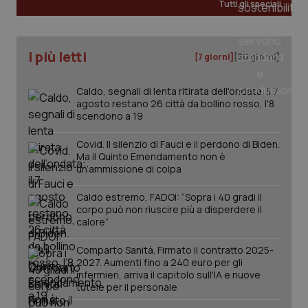
Valle D’Aosta
Oncodermatologia
Tutti gli speciali
I cookie necessari contribuiscono a rendere fruibile il
sito web abilitandone funzionalità di base quali la
Veneto
Oncoematologia
navigazione sulle pagine e l'accesso alle aree
I più letti
[7 giorni]
[30 giorni]
protette del sito. Il sito web non è in grado di
funzionare correttamente senza questi cookie.
Oncologia & Nutrizione
Nome
Fornitore
/
Dominio
Scaden
Caldo, segnali di lenta ritirata dell'ondata: il 7
agosto restano 26 città da bollino rosso, l'8
Psoriasi & pelle
VISITOR_PRIVACY_METADATA
5 mesi
YouTube
scendono a 19
settim
.youtube.com
Quotidiano Cardiologia
Covid. Il silenzio di Fauci e il perdono di Biden.
Ma il Quinto Emendamento non è
un’ammissione di colpa
Quotidiano Chirurgia
Caldo estremo, FADOI: “Sopra i 40 gradi il
corpo può non riuscire più a disperdere il
Quotidiano Oncologia
calore”
Comparto Sanità. Firmato il contratto 2025-
Quotidiano Pediatria
2027. Aumenti fino a 240 euro per gli
infermieri, arriva il capitolo sull'IA e nuove
Rene & patologie urogenitali
tutele per il personale