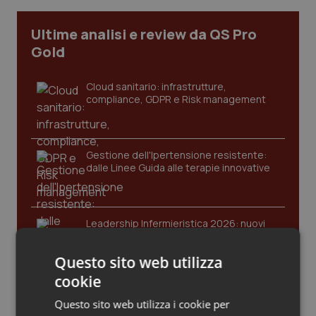
Calabria
Asma & BPCO
Ultime analisi e review da QS Pro
Campania
Car-T
Gold
Emilia-Romagna
Colesterolo & coronaropatie
Cloud sanitario: infrastrutture,
compliance, GDPR e Risk management
Friuli Venezia Giulia
Dermatite Atopica
Gestione dell'Ipertensione resistente:
Lazio
Diabete & glucometri
dalle Linee Guida alle terapie innovative
Liguria
Disturbi dell’umore
Leadership Infermieristica 2026: nuovi
Lombardia
Dolore
modelli di responsabilità e autonomia
Questo sito web utilizza
Marche
Donna & Salute
cookie
Leadership Medica 2026: guidare team
Molise
Epatiti
Questo sito web utilizza i cookie per
clinici ad alte prestazioni