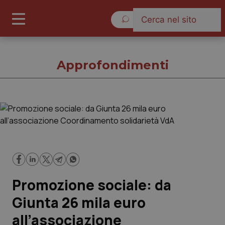
Sabato 8 Agosto 2026
Approfondimenti
Approfondimenti
Cronache
Governo e Parlamento
Promozione sociale: da
Regioni e Asl
Giunta 26 mila euro
all’associazione
Lavoro e Professioni