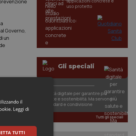
applicazioni concrete e
i prevenzione
uso protetto
na
 al Governo,
di un
ude
Gli speciali
alattia
Sanità digitale per garantire più
salute e sostenibilità. Ma servono
ilizzando il
standard e condivisione
cookie.
Leggi di
Tutti gli speciali
ETTA TUTTI