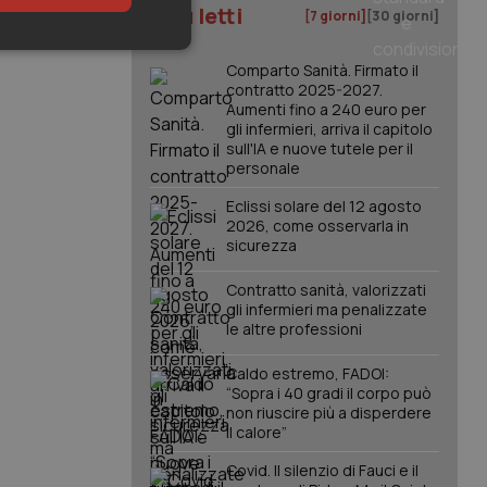
I più letti
[7 giorni]
[30 giorni]
keting
Comparto Sanità. Firmato il
contratto 2025-2027.
Aumenti fino a 240 euro per
gli infermieri, arriva il capitolo
sull'IA e nuove tutele per il
personale
Eclissi solare del 12 agosto
2026, come osservarla in
sicurezza
igazione sulle pagine
kie.
Contratto sanità, valorizzati
gli infermieri ma penalizzate
le altre professioni
er memorizzare le
utente per la loro
 dati sul consenso
Caldo estremo, FADOI:
itiche e
tendo che le loro
“Sopra i 40 gradi il corpo può
ssioni future.
non riuscire più a disperdere
il calore”
l servizio Cookie-
erenze di consenso
sario che il banner
Covid. Il silenzio di Fauci e il
funzioni