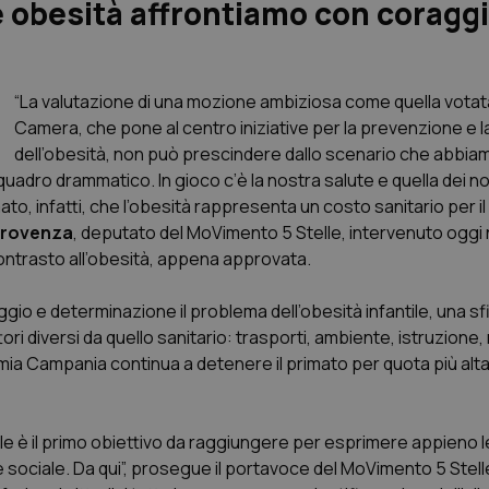
 obesità affrontiamo con coragg
“La valutazione di una mozione ambiziosa come quella votata
Camera, che pone al centro iniziative per la prevenzione e l
dell’obesità, non può prescindere dallo scenario che abbiam
uadro drammatico. In gioco c’è la nostra salute e quella dei nost
to, infatti, che l’obesità rappresenta un costo sanitario per i
Provenza
, deputato del MoVimento 5 Stelle, intervenuto oggi ne
contrasto all’obesità, appena approvata.
ggio e determinazione il problema dell’obesità infantile, una sf
ri diversi da quello sanitario: trasporti, ambiente, istruzione
mia Campania continua a detenere il primato per quota più alta 
le è il primo obiettivo da raggiungere per esprimere appieno l
e sociale. Da qui”, prosegue il portavoce del MoVimento 5 Stell