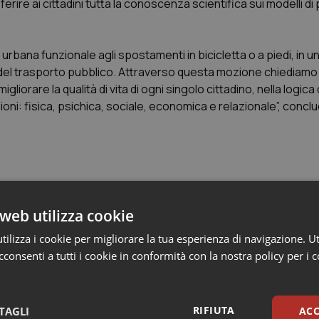
ferire ai cittadini tutta la conoscenza scientifica sui modelli d
rbana funzionale agli spostamenti in bicicletta o a piedi, in u
o del trasporto pubblico. Attraverso questa mozione chiediamo
gliorare la qualità di vita di ogni singolo cittadino, nella logica 
oni: fisica, psichica, sociale, economica e relazionale”, concl
pegna Governo su prevenzione e riconoscimento come m
web utilizza cookie
ilizza i cookie per migliorare la tua esperienza di navigazione. Ut
consenti a tutti i cookie in conformità con la nostra policy per i 
RIFIUTA
TAGLI
ACC