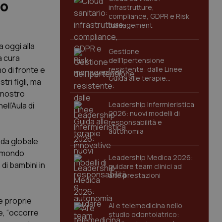
io
infrastrutture,
compliance, GDPR e Risk
management
 oggi alla
Gestione
a cura
dell'Ipertensione
o di fronte e
resistente: dalle Linee
Guida alle terapie
ri figli, ma
innovative
l nostro
Leadership Infermieristica
ll’Aula di
2026: nuovi modelli di
responsabilità e
autonomia
ida globale
, mondo
Leadership Medica 2026:
di bambini in
guidare team clinici ad
alte prestazioni
e proprie
AI e telemedicina nello
e, “occorre
studio odontoiatrico: