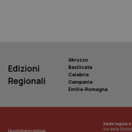
tracking-sites-ironf
tracking-enable
tracking-sites-ironf
session-id
_ga
Abruzzo
Edizioni
Basilicata
Calabria
Regionali
Campania
PHPSESSID
Emilia-Romagna
Sede legale e
_ga_KM60CM4NPH
Via della Stell
Quotidiano online