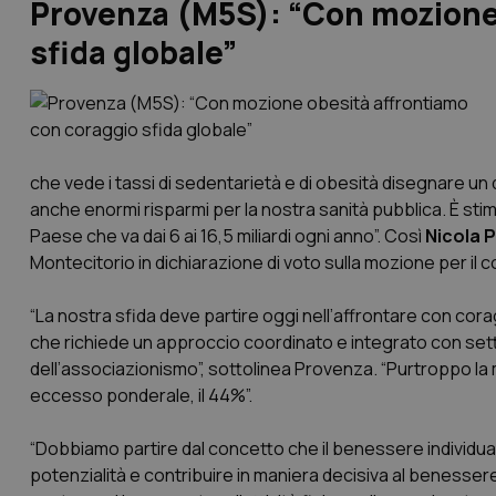
Provenza (M5S): “Con mozione
sfida globale”
che vede i tassi di sedentarietà e di obesità disegnare un q
anche enormi risparmi per la nostra sanità pubblica. È stima
Paese che va dai 6 ai 16,5 miliardi ogni anno”. Così
Nicola 
Montecitorio in dichiarazione di voto sulla mozione per il 
“La nostra sfida deve partire oggi nell’affrontare con cora
che richiede un approccio coordinato e integrato con setto
dell’associazionismo”, sottolinea Provenza. “Purtroppo la 
eccesso ponderale, il 44%”.
“Dobbiamo partire dal concetto che il benessere individua
potenzialità e contribuire in maniera decisiva al benesser