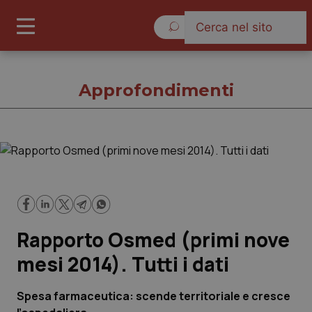
Venerdì 7 Agosto 2026
Approfondimenti
Approfondimenti
Cronache
Rapporto Osmed (primi nove
Governo e Parlamento
mesi 2014). Tutti i dati
Regioni e Asl
Spesa farmaceutica: scende territoriale e cresce
Lavoro e Professioni