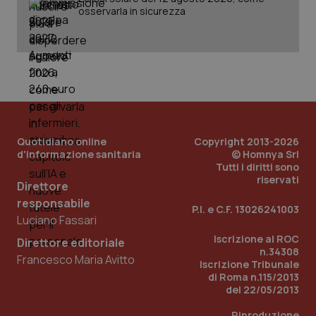
ROLLOUT_TOKEN
settimane
imp
osservarla in sicurezza
You
ges
del
e d
per
del
ute
tracking-sites-
www.quotidianosanita.it
4
Que
ironfish-tracking-
settimane
imp
named-enable
2 giorni
dal
per 
sis
Quotidiano online
Copyright 2013-2026
sol
d'informazione sanitaria
© Homnya Srl
ute
Tutti i diritti sono
ide
Wel
riservati
Direttore
responsabile
P.I. e C.F. 13026241003
Luciano Fassari
Iscrizione al ROC
Direttore editoriale
n.34308
Francesco Maria Avitto
Iscrizione Tribunale
di Roma n.115/2013
del 22/05/2013
Riproduzione