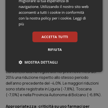
migliorare la tua esperienza di
navigazione. Utilizzando il nostro sito web
Nell’ambito dei farmaci per il sistema respiratorio, la
acconsenti a tutti i cookie in conformità
quinta categoria più prescritta, sul versante delle
con la nostra policy per i cookie.
Leggi di
farmacie territoriali, antiasmatici adrenergici ed altri
più
antiasmatici sono i primi in termini di consumi e gli
anticolinergici e i glicocorticoidi in termini di spesa.
Rilevanti incrementi sia dei consumi sia della spesa
ACCETTA TUTTI
degli altri antiasmatici per uso sistemico nell’ambito
delle prescrizioni delle strutture sanitarie pubbliche.
RIFIUTA
Consumo antibiotici in flessione
MOSTRA DETTAGLI
Il consumo di antibiotici in regime di assistenza
convenzionata ha registrato nei primi nove mesi del
Necessari
Statistici
Marketing
2014 una riduzione rispetto allo stesso periodo
dell’anno precedente del -4,0%. Le maggiori riduzioni
sono state registrate in Liguria (-7,8%), Toscana
(-7,0%) e nella Provincia Autonoma di Bolzano (-6,8%).
Appropriatezza: criticità su uso farmaci per
Necessari
Statistici
Marketing