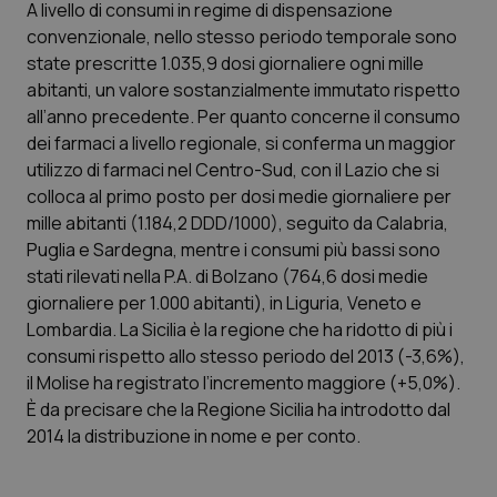
A livello di consumi in regime di dispensazione
Salute orale & impianti
convenzionale, nello stesso periodo temporale sono
state prescritte 1.035,9 dosi giornaliere ogni mille
Sangue & coagulazione
abitanti, un valore sostanzialmente immutato rispetto
all’anno precedente. Per quanto concerne il consumo
Tiroide
dei farmaci a livello regionale, si conferma un maggior
utilizzo di farmaci nel Centro-Sud, con il Lazio che si
colloca al primo posto per dosi medie giornaliere per
Tumore al seno
mille abitanti (1.184,2 DDD/1000), seguito da Calabria,
Puglia e Sardegna, mentre i consumi più bassi sono
Tumore ovarico
stati rilevati nella P.A. di Bolzano (764,6 dosi medie
giornaliere per 1.000 abitanti), in Liguria, Veneto e
Tumori del Polmone & Testa Collo
Lombardia. La Sicilia è la regione che ha ridotto di più i
consumi rispetto allo stesso periodo del 2013 (-3,6%),
Tumori gastrointestinali
il Molise ha registrato l’incremento maggiore (+5,0%).
È da precisare che la Regione Sicilia ha introdotto dal
Ulcera & Reflusso
2014 la distribuzione in nome e per conto.
Vaccini