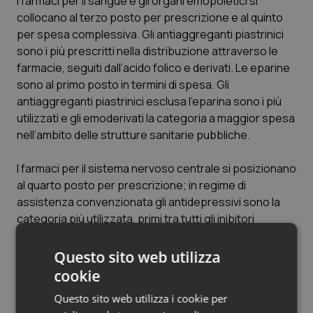
I farmaci per il sangue e gli organi emopoietici si
collocano al terzo posto per prescrizione e al quinto
per spesa complessiva. Gli antiaggreganti piastrinici
sono i più prescritti nella distribuzione attraverso le
farmacie, seguiti dall’acido folico e derivati. Le eparine
sono al primo posto in termini di spesa. Gli
antiaggreganti piastrinici esclusa l’eparina sono i più
utilizzati e gli emoderivati la categoria a maggior spesa
nell’ambito delle strutture sanitarie pubbliche.
I farmaci per il sistema nervoso centrale si posizionano
al quarto posto per prescrizione; in regime di
assistenza convenzionata gli antidepressivi sono la
categoria più utilizzata, primi tra tutti gli inibitori
selettivi della ricaptazione della serotonina (SSRI); gli
altri antiepilettici diventano la prima categoria per
Questo sito web utilizza
spesa convenzionata. Tra i farmaci antidolorifici ad
cookie
azione centrale, si registrano incrementi del consumo
Questo sito web utilizza i cookie per
degli alcaloidi naturali dell’oppio e degli altri oppiacei.