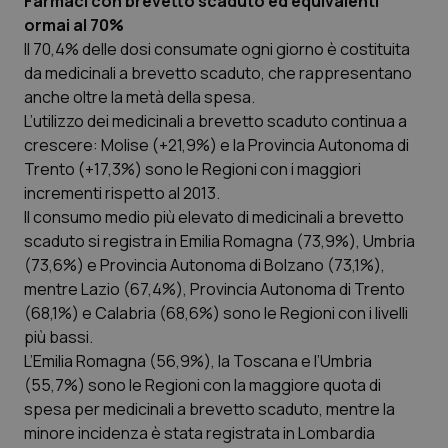
Farmaci con brevetto scaduto ed equivalenti
ormai al 70%
CookieScriptConsent
5 mesi
CookieScript
settim
www.quotidianosanita.it
Il 70,4% delle dosi consumate ogni giorno è costituita
da medicinali a brevetto scaduto, che rappresentano
anche oltre la metà della spesa.
L’utilizzo dei medicinali a brevetto scaduto continua a
crescere: Molise (+21,9%) e la Provincia Autonoma di
Trento (+17,3%) sono le Regioni con i maggiori
incrementi rispetto al 2013.
Il consumo medio più elevato di medicinali a brevetto
scaduto si registra in Emilia Romagna (73,9%), Umbria
(73,6%) e Provincia Autonoma di Bolzano (73,1%),
tracking-sites-ironfish-
www.quotidianosanita.it
4
mentre Lazio (67,4%), Provincia Autonoma di Trento
tracking-enable
settim
(68,1%) e Calabria (68,6%) sono le Regioni con i livelli
2 gior
più bassi.
L’Emilia Romagna (56,9%), la Toscana e l’Umbria
(55,7%) sono le Regioni con la maggiore quota di
tracking-sites-ironfish-
www.quotidianosanita.it
4
spesa per medicinali a brevetto scaduto, mentre la
session-id
settim
2 gior
minore incidenza è stata registrata in Lombardia