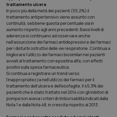
trattamento ulcera
I cookie necessari contribuiscono a rendere fruibile il
In poco più della metà dei pazienti (55,2%) il
sito web abilitandone funzionalità di base quali la
trattamento antipertensivo viene assunto con
navigazione sulle pagine e l'accesso alle aree
protette del sito. Il sito web non è in grado di
continuità, sebbene questa percentuale sia in
funzionare correttamente senza questi cookie.
aumento rispetto agli anni precedenti. Bassi livelli di
Nome
Fornitore
/
Dominio
Scaden
aderenza si continuano ad osservare anche
VISITOR_PRIVACY_METADATA
5 mesi
YouTube
nell’assunzione dei farmaci antidepressivi e dei farmaci
settim
.youtube.com
per i disturbi ostruttivi delle vie respiratorie. Continua a
migliorare l’utilizzo dei farmaci biosimilari nei pazienti
avviati al trattamento con epoetina alfa, con effetti
positivi sulla spesa farmaceutica.
Si continua a registrare un trend verso
l’inappropriatezza nell’utilizzo dei farmaci per il
trattamento dell’ulcera e dell’esofagite. Il 45,3% dei
pazienti che è stato trattato nel 2014 con gli inibitori di
pompa non aveva i criteri di rimborsabilità indicati dalla
Nota 1 e dalla Nota 48, in crescita rispetto al 2013.