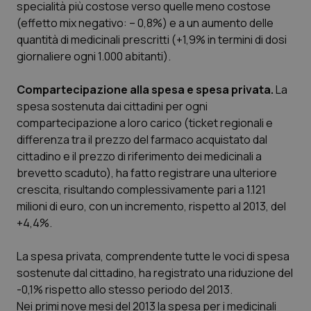
specialità più costose verso quelle meno costose
Calabria
Asma & BPCO
(effetto mix negativo: – 0,8%) e a un aumento delle
quantità di medicinali prescritti (+1,9% in termini di dosi
Campania
Car-T
giornaliere ogni 1.000 abitanti).
Emilia-Romagna
Colesterolo & coronaropatie
Compartecipazione alla spesa e spesa privata.
La
spesa sostenuta dai cittadini per ogni
Friuli Venezia Giulia
Dermatite Atopica
compartecipazione a loro carico (ticket regionali e
differenza tra il prezzo del farmaco acquistato dal
Lazio
Diabete & glucometri
cittadino e il prezzo di riferimento dei medicinali a
brevetto scaduto), ha fatto registrare una ulteriore
crescita, risultando complessivamente pari a 1.121
Liguria
Disturbi dell’umore
milioni di euro, con un incremento, rispetto al 2013, del
+4,4%.
Lombardia
Dolore
La spesa privata, comprendente tutte le voci di spesa
Marche
Donna & Salute
sostenute dal cittadino, ha registrato una riduzione del
-0,1% rispetto allo stesso periodo del 2013.
Molise
Epatiti
Nei primi nove mesi del 2013 la spesa per i medicinali