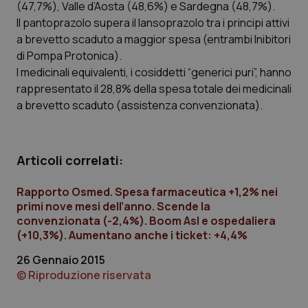
(47,7%), Valle d’Aosta (48,6%) e Sardegna (48,7%).
Il pantoprazolo supera il lansoprazolo tra i principi attivi
a brevetto scaduto a maggior spesa (entrambi Inibitori
_ga
1 anno
Google LLC
mes
.quotidianosanita.it
di Pompa Protonica).
I medicinali equivalenti, i cosiddetti “generici puri”, hanno
rappresentato il 28,8% della spesa totale dei medicinali
a brevetto scaduto (assistenza convenzionata).
Articoli correlati:
Rapporto Osmed. Spesa farmaceutica +1,2% nei
primi nove mesi dell’anno. Scende la
convenzionata (-2,4%). Boom Asl e ospedaliera
(+10,3%). Aumentano anche i ticket: +4,4%
26 Gennaio 2015
© Riproduzione riservata