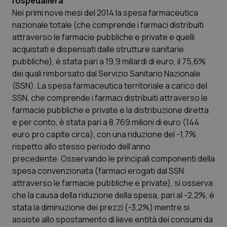
l’ospedaliera
Nei primi nove mesi del 2014 la spesa farmaceutica
Scienza e Farmaci
nazionale totale (che comprende i farmaci distribuiti
attraverso le farmacie pubbliche e private e quelli
acquistati e dispensati dalle strutture sanitarie
Studi e Analisi
pubbliche), è stata pari a 19,9 miliardi di euro, il 75,6%
dei quali rimborsato dal Servizio Sanitario Nazionale
Lettere al direttore
(SSN). La spesa farmaceutica territoriale a carico del
SSN, che comprende i farmaci distribuiti attraverso le
Edizioni Regionali
farmacie pubbliche e private e la distribuzione diretta
e per conto, è stata pari a 8.769 milioni di euro (144
QS Pro
euro pro capite circa), con una riduzione del -1,7%
rispetto allo stesso periodo dell’anno
Professionisti Sanitari.AI
precedente. Osservando le principali componenti della
spesa convenzionata (farmaci erogati dal SSN
Abruzzo
QS Pro Gold
attraverso le farmacie pubbliche e private), si osserva
che la causa della riduzione della spesa, pari al -2,2%, è
QS Club
Newsletter
stata la diminuzione dei prezzi (-3,2%) mentre si
Basilicata
Artrite & artrosi
assiste allo spostamento di lieve entità dei consumi da