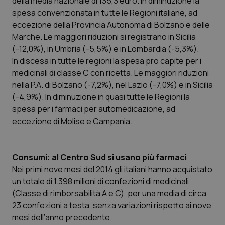
della media nazionale di 135,3 euro. In diminuzione la
Valle D’Aosta
Oncodermatologia
spesa convenzionata in tutte le Regioni italiane, ad
eccezione della Provincia Autonoma di Bolzano e delle
Veneto
Oncoematologia
Marche. Le maggiori riduzioni si registrano in Sicilia
(-12,0%), in Umbria (-5,5%) e in Lombardia (-5,3%).
Oncologia & Nutrizione
In discesa in tutte le regioni la spesa pro capite per i
medicinali di classe C con ricetta. Le maggiori riduzioni
Psoriasi & pelle
nella P.A. di Bolzano (-7,2%), nel Lazio (-7,0%) e in Sicilia
(-4,9%). In diminuzione in quasi tutte le Regioni la
Quotidiano Cardiologia
spesa per i farmaci per automedicazione, ad
eccezione di Molise e Campania.
Quotidiano Chirurgia
Consumi: al Centro Sud si usano più farmaci
Quotidiano Oncologia
Nei primi nove mesi del 2014 gli italiani hanno acquistato
un totale di 1.398 milioni di confezioni di medicinali
Quotidiano Pediatria
(Classe di rimborsabilità A e C), per una media di circa
23 confezioni a testa, senza variazioni rispetto ai nove
Rene & patologie urogenitali
mesi dell’anno precedente.