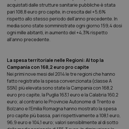
acquistati dalle strutture sanitarie pubbliche è stata
Piemonte
HIV
pari 108,8 euro pro capite, in crescita del +5,6%
rispetto allo stesso periodo dell’anno precedente. In
Provincia Autonoma di Bolzano
Infezioni & Febbre
media sono state somministrate ogni giorno 159,4 dosi
ogni mille abitanti, in aumento del +4,3% rispetto
all’anno precedente.
Provincia Autonoma di Trento
Ipertensione & Scompenso
Puglia
Malattie rare
La spesa territoriale nelle Regioni: Al top la
Campania con 168,2 euro pro capite
Sardegna
Malattia di Crohn & Rettocolite Ulcerosa
Nei primi nove mesi del 2014 le tre regioni che hanno
fatto registrate la spesa convenzionata (classe A
Sicilia
Neuroscienze & patologie neurodegenerative
SSN) più elevata sono state la Campania con 168,2
euro pro capite, la Puglia 163,1 euro e la Calabria 160,2
Toscana
Obesità
euro; al contrario le Provincie Autonome di Trento e
Bolzano e l’Emilia Romagna hanno mostrato la spesa
Umbria
Oftalmologia
pro capite più bassa, pari rispettivamente a 108,1 euro,
96,9 euro e 104,1 euro; valori sensibilmente al di sotto