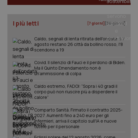
uti
nuo
ver
dell
You
I più letti
[7 giorni]
[30 giorni]
__Secure-YNID
.youtube.com
5 mesi 4
Que
settimane
imp
You
Caldo, segnali di lenta ritirata dell'ondata: il 7
ten
agosto restano 26 città da bollino rosso, l'8
pre
scendono a 19
del
vid
inco
Covid. Il silenzio di Fauci e il perdono di Biden.
può
det
Ma il Quinto Emendamento non è
vis
un’ammissione di colpa
web
uti
nuo
Caldo estremo, FADOI: “Sopra i 40 gradi il
ver
corpo può non riuscire più a disperdere il
dell
calore”
You
YSC
Sessione
Que
Google LLC
Comparto Sanità. Firmato il contratto 2025-
imp
.youtube.com
2027. Aumenti fino a 240 euro per gli
You
ten
infermieri, arriva il capitolo sull'IA e nuove
vis
tutele per il personale
vid
__Secure-
Eclissi solare del 12 agosto 2026, come
.youtube.com
5 mesi 4
Que