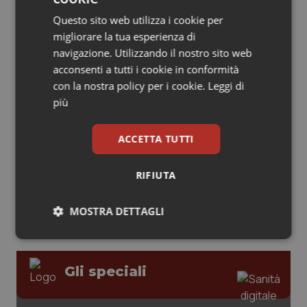
Questo sito web utilizza i cookie per
Piemonte
HIV
migliorare la tua esperienza di
Leadership Medica 2026: guidare team
clinici ad alte prestazioni
navigazione. Utilizzando il nostro sito web
Provincia Autonoma di Bolzano
Infezioni & Febbre
acconsenti a tutti i cookie in conformità
con la nostra policy per i cookie.
Leggi di
Provincia Autonoma di Trento
Ipertensione & Scompenso
più
AI e telemedicina nello studio
odontoiatrico: applicazioni concrete e
Puglia
Malattie rare
uso protetto
ACCETTA TUTTI
Sardegna
Malattia di Crohn & Rettocolite Ulcerosa
RIFIUTA
Sicilia
Neuroscienze & patologie neurodegenerative
MOSTRA DETTAGLI
Toscana
Obesità
Necessari
Statistici
Marketing
Gli speciali
Umbria
Oftalmologia