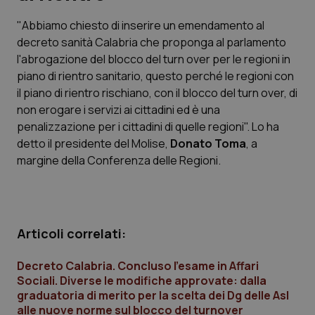
"Abbiamo chiesto di inserire un emendamento al
Scienza e Farmaci
decreto sanità Calabria che proponga al parlamento
l'abrogazione del blocco del turn over per le regioni in
Studi e Analisi
piano di rientro sanitario, questo perché le regioni con
il piano di rientro rischiano, con il blocco del turn over, di
Lettere al direttore
non erogare i servizi ai cittadini ed è una
penalizzazione per i cittadini di quelle regioni". Lo ha
Edizioni Regionali
detto il presidente del Molise,
Donato Toma
, a
margine della Conferenza delle Regioni.
QS Pro
Professionisti Sanitari.AI
Articoli correlati:
Abruzzo
QS Pro Gold
Decreto Calabria. Concluso l’esame in Affari
Sociali. Diverse le modifiche approvate: dalla
QS Club
Newsletter
Basilicata
Artrite & artrosi
graduatoria di merito per la scelta dei Dg delle Asl
alle nuove norme sul blocco del turnover