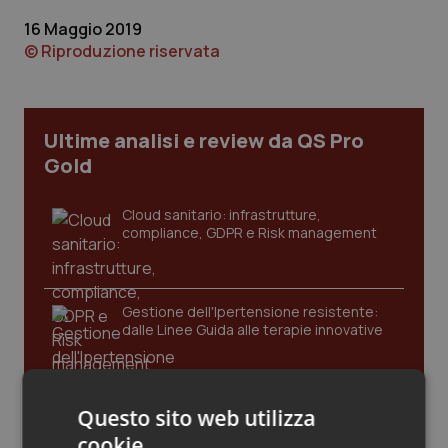
Calabria
Asma & BPCO
16 Maggio 2019
© Riproduzione riservata
Campania
Car-T
Emilia-Romagna
Colesterolo & coronaropatie
Ultime analisi e review da QS Pro
Gold
Friuli Venezia Giulia
Dermatite Atopica
Cloud sanitario: infrastrutture,
Lazio
Diabete & glucometri
compliance, GDPR e Risk management
Liguria
Disturbi dell’umore
Gestione dell'Ipertensione resistente:
Lombardia
Dolore
dalle Linee Guida alle terapie innovative
Marche
Donna & Salute
Leadership Infermieristica 2026: nuovi
Questo sito web utilizza
modelli di responsabilità e autonomia
Molise
Epatiti
cookie