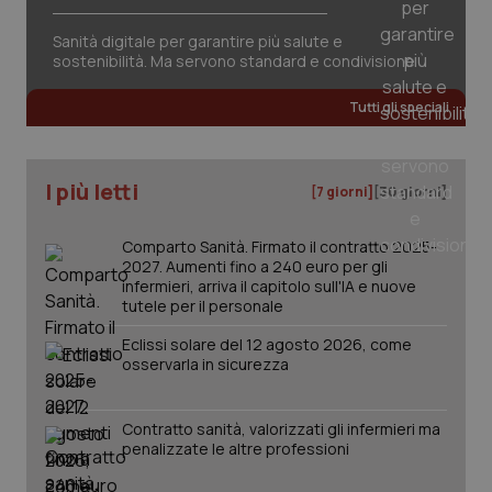
Valle D’Aosta
Oncodermatologia
Sanità digitale per garantire più salute e
Necessari
Statistici
Marketing
Veneto
Oncoematologia
sostenibilità. Ma servono standard e condivisione
I cookie necessari contribuiscono a rendere fruibile il
sito web abilitandone funzionalità di base quali la
Tutti gli speciali
Oncologia & Nutrizione
navigazione sulle pagine e l'accesso alle aree
protette del sito. Il sito web non è in grado di
funzionare correttamente senza questi cookie.
Psoriasi & pelle
I più letti
[7 giorni]
[30 giorni]
Nome
Fornitore
/
Dominio
Scaden
VISITOR_PRIVACY_METADATA
5 mesi
YouTube
Quotidiano Cardiologia
settim
.youtube.com
Comparto Sanità. Firmato il contratto 2025-
2027. Aumenti fino a 240 euro per gli
Quotidiano Chirurgia
infermieri, arriva il capitolo sull'IA e nuove
tutele per il personale
Quotidiano Oncologia
Eclissi solare del 12 agosto 2026, come
osservarla in sicurezza
Quotidiano Pediatria
Contratto sanità, valorizzati gli infermieri ma
penalizzate le altre professioni
Rene & patologie urogenitali