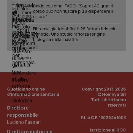
Caldo estremo, FADOI: “Sopra i 40 gradi il
Salute orale & impianti
corpo può non riuscire più a disperdere il
calore”
Sangue & coagulazione
CookieScriptConsent
5 mesi
CookieScript
settim
www.quotidianosanita.it
Fibromialgia. Identificati 26 fattori di rischio
genetici. Uno studio rafforza l’origine
Tiroide
biologica della malattia
Tumore al seno
Tumore ovarico
Tumori del Polmone & Testa Collo
Quotidiano online
Copyright 2013-2026
d'informazione sanitaria
© Homnya Srl
Tumori gastrointestinali
tracking-sites-ironfish-
www.quotidianosanita.it
4
Tutti i diritti sono
tracking-enable
settim
riservati
2 gior
Direttore
Ulcera & Reflusso
responsabile
P.I. e C.F. 13026241003
Luciano Fassari
Vaccini
Iscrizione al ROC
Direttore editoriale
tracking-sites-ironfish-
www.quotidianosanita.it
4