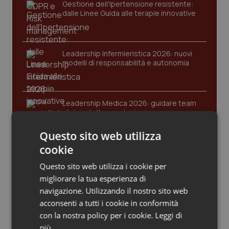
Gestione dell'Ipertensione resistente:
Calabria
Asma & BPCO
dalle Linee Guida alle terapie innovative
Campania
Car-T
Leadership Infermieristica 2026: nuovi
Emilia-Romagna
Colesterolo & coronaropatie
modelli di responsabilità e autonomia
Friuli Venezia Giulia
Dermatite Atopica
Leadership Medica 2026: guidare team
clinici ad alte prestazioni
Lazio
Diabete & glucometri
Questo sito web utilizza
Liguria
Disturbi dell’umore
cookie
AI e telemedicina nello studio
odontoiatrico: applicazioni concrete e
Questo sito web utilizza i cookie per
Lombardia
Dolore
uso protetto
migliorare la tua esperienza di
navigazione. Utilizzando il nostro sito web
Marche
Donna & Salute
acconsenti a tutti i cookie in conformità
con la nostra policy per i cookie.
Leggi di
Molise
Epatiti
più