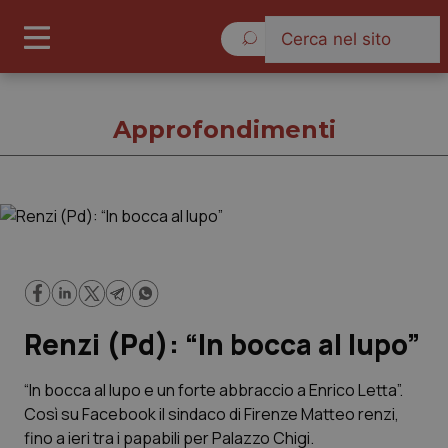
Domenica 9 Agosto 2026
Approfondimenti
Approfondimenti
Cronache
Renzi (Pd): “In bocca al lupo”
Governo e Parlamento
Regioni e Asl
“In bocca al lupo e un forte abbraccio a Enrico Letta”.
Così su Facebook il sindaco di Firenze Matteo renzi,
fino a ieri tra i papabili per Palazzo Chigi.
Lavoro e Professioni