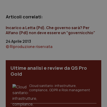
Scienza e Farmaci
Articoli correlati:
Studi e Analisi
Incarico a Letta (Pd). Che governo sarà? Per
Alfano (Pdl) non deve essere un “governicchio”
Lettere al direttore
24 Aprile 2013
© Riproduzione riservata
Edizioni Regionali
QS Pro
Ultime analisi e review da QS Pro
Professionisti Sanitari.AI
Gold
Abruzzo
QS Pro Gold
Cloud sanitario: infrastrutture,
compliance, GDPR e Risk management
QS Club
Newsletter
Basilicata
Artrite & artrosi