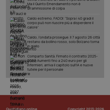
Valle D’Aosta
Oncodermatologia
Ma il Quinto Emendamento non è
Nome
Fornitore
/
Dominio
Scaden
un’ammissione di colpa
Veneto
Oncoematologia
VISITOR_PRIVACY_METADATA
5 mesi
YouTube
settim
.youtube.com
Caldo estremo, FADOI: “Sopra i 40 gradi il
corpo può non riuscire più a disperdere il
Oncologia & Nutrizione
calore”
Caldo, l’ondata prosegue. Il 7 agosto 26 città
Psoriasi & pelle
restano da bollino rosso, solo Bolzano torna
in giallo
Quotidiano Cardiologia
Comparto Sanità. Firmato il contratto 2025-
2027. Aumenti fino a 240 euro per gli
Quotidiano Chirurgia
infermieri, arriva il capitolo sull'IA e nuove
tutele per il personale
Quotidiano Oncologia
Quotidiano Pediatria
CookieScriptConsent
5 mesi
CookieScript
settim
www.quotidianosanita.it
Rene & patologie urogenitali
Quotidiano online
Copyright 2013-2026