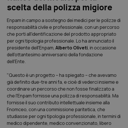
scelta della polizza migiore
Scienza e Farmaci
Enpam in campo a sostegno dei medici per le polizze di
responsabilità civile e professionale, con un percorso
Studi e Analisi
che porti all'identificazione del prodotto appropriato
per ogni tipologia professionale. Lo ha annunciato il
Lettere al direttore
presidente dell'Enpam,
Alberto Oliveti
, in occasione
dell'ottantesimo anniversario della fondazione
Edizioni Regionali
dell'Ente.
QS Pro
"Questo è un progetto – ha spiegato – che avevamo
già definito due-tre anni fa, e cioè di vederci insieme e
Professionisti Sanitari.AI
coordinare un percorso che non fosse finalizzato a
che l'Enpam fornisse una polizza di responsabilità. Ma
Abruzzo
QS Pro Gold
fornisse il suo contributo intellettuale insieme alla
Fnomceo, con una commissione paritetica, che
QS Club
Newsletter
studiasse per ogni tipologia professionale, in termini di
Basilicata
Artrite & artrosi
medico dipendente, medico convenzionato, libero