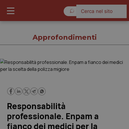
Giovedì 6 Agosto 2026
Approfondimenti
Approfondimenti
Cronache
Governo e Parlamento
Responsabilità
Regioni e Asl
professionale. Enpam a
fianco dei medici per la
Lavoro e Professioni