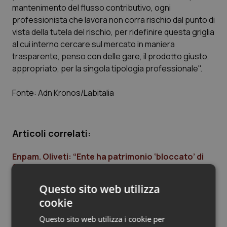
mantenimento del flusso contributivo, ogni
Piemonte
HIV
professionista che lavora non corra rischio dal punto di
vista della tutela del rischio, per ridefinire questa griglia
Provincia Autonoma di Bolzano
Infezioni & Febbre
al cui interno cercare sul mercato in maniera
trasparente, penso con delle gare, il prodotto giusto,
appropriato, per la singola tipologia professionale".
Provincia Autonoma di Trento
Ipertensione & Scompenso
Fonte: Adn Kronos/Labitalia
Puglia
Malattie rare
Sardegna
Malattia di Crohn & Rettocolite Ulcerosa
Articoli correlati:
Sicilia
Neuroscienze & patologie neurodegenerative
Enpam. Oliveti: “Ente ha patrimonio ‘bloccato’ di
20 mld. Superare logica saldo corrente
Toscana
Obesità
per garantire meglio professionisti”
Questo sito web utilizza
08 Novembre 2017
cookie
Umbria
Oftalmologia
© Riproduzione riservata
Questo sito web utilizza i cookie per