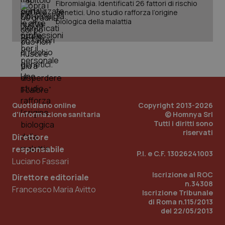
Fibromialgia. Identificati 26 fattori di rischio
genetici. Uno studio rafforza l’origine
biologica della malattia
_ga
1 anno
Google LLC
mes
.quotidianosanita.it
Quotidiano online
Copyright 2013-2026
d'informazione sanitaria
© Homnya Srl
Tutti i diritti sono
riservati
Direttore
responsabile
P.I. e C.F. 13026241003
Luciano Fassari
Iscrizione al ROC
Direttore editoriale
n.34308
Francesco Maria Avitto
Iscrizione Tribunale
di Roma n.115/2013
del 22/05/2013