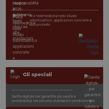
Salute orale & impianti
I cookie necessari contribuiscono a rendere fruibile il
sito web abilitandone funzionalità di base quali la
AI e telemedicina nello studio
navigazione sulle pagine e l'accesso alle aree
Sangue & coagulazione
odontoiatrico: applicazioni concrete e
protette del sito. Il sito web non è in grado di
uso protetto
funzionare correttamente senza questi cookie.
Tiroide
Nome
Fornitore
/
Dominio
Scaden
VISITOR_PRIVACY_METADATA
5 mesi
YouTube
settim
.youtube.com
Tumore al seno
Tumore ovarico
Tumori del Polmone & Testa Collo
Gli speciali
Tumori gastrointestinali
Ulcera & Reflusso
Sanità digitale per garantire più salute e
sostenibilità. Ma servono standard e condivisione
Vaccini