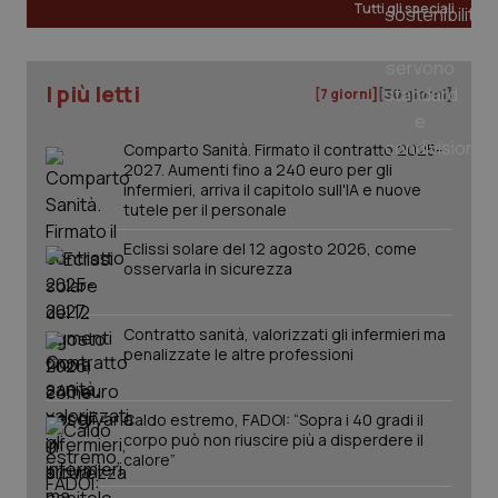
Tutti gli speciali
CookieScriptConsent
5 mesi
CookieScript
settim
www.quotidianosanita.it
I più letti
[7 giorni]
[30 giorni]
Comparto Sanità. Firmato il contratto 2025-
2027. Aumenti fino a 240 euro per gli
infermieri, arriva il capitolo sull'IA e nuove
tutele per il personale
Eclissi solare del 12 agosto 2026, come
osservarla in sicurezza
tracking-sites-ironfish-
www.quotidianosanita.it
4
Contratto sanità, valorizzati gli infermieri ma
tracking-enable
settim
2 gior
penalizzate le altre professioni
Caldo estremo, FADOI: “Sopra i 40 gradi il
corpo può non riuscire più a disperdere il
tracking-sites-ironfish-
www.quotidianosanita.it
4
calore”
session-id
settim
2 gior