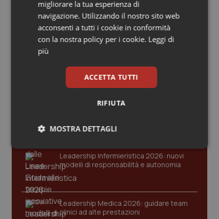
Valle D’Aosta
Oncodermatologia
migliorare la tua esperienza di
navigazione. Utilizzando il nostro sito web
Ultime analisi e review da QS Pro
Veneto
Oncoematologia
acconsenti a tutti i cookie in conformità
Gold
con la nostra policy per i cookie.
Leggi di
più
Oncologia & Nutrizione
Cloud sanitario: infrastrutture,
compliance, GDPR e Risk management
Psoriasi & pelle
ACCETTA TUTTI
Quotidiano Cardiologia
RIFIUTA
Gestione dell'Ipertensione resistente:
dalle Linee Guida alle terapie innovative
Quotidiano Chirurgia
MOSTRA DETTAGLI
Necessari
Statistici
Marketing
Quotidiano Oncologia
Leadership Infermieristica 2026: nuovi
modelli di responsabilità e autonomia
Quotidiano Pediatria
Leadership Medica 2026: guidare team
Rene & patologie urogenitali
clinici ad alte prestazioni
Necessari
Statistici
Marketing