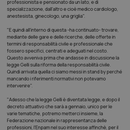
professionista e pensionato da un lato, e di
Calabria
Asma & BPCO
specializzazione, dall'altro e cioè medico cardiologo,
anestesista, ginecologo, una griglia".
Campania
Car-T
"E quindi all'interno di questa -ha continuato- trovare,
Emilia-Romagna
Colesterolo & coronaropatie
mediante delle gare e delle ricerche, delle offerte in
termini di responsabilità civile e professionale che
Friuli Venezia Giulia
Dermatite Atopica
fossero specifici, centrati e adeguati nel costo.
Questo avveniva prima che andasse in discussione la
Lazio
Diabete & glucometri
legge Gelli sulla riforma della responsabilità civile.
Quindi arrivata quella ci siamo messi in stand by perché
mancando i riferimenti normativi non potevamo
Liguria
Disturbi dell’umore
intervenire".
Lombardia
Dolore
"Adesso che la legge Gelli è diventata legge, e dopo il
decreto attuativo che sarà a gennaio, unico per le
Marche
Donna & Salute
varie tematiche, potremo metterci insieme, la
Federazione nazionale in rappresentanza delle
Molise
Epatiti
professioni, l'Enpam nel suo interesse affinchè, per il