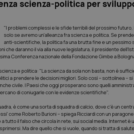
lenza scienza-politica per svilupp
"I problemi complessi e le sfide terribili del prossimo futuro,
solo se avremo un'alleanza fra scienza e politica. Se prende
anti-scientifiche, la politica fa una brutta fine e un pessimo s
ioni che daranno il via alla nuove legislatura, il presidente dell'Is
3.esima Conferenza nazionale della Fondazione Gimbe a Bologn
 scienza e politica: "La scienza da sola non basta, non è suffic
tici a prendere le decisioni migliori. Solo così – sottolinea – s
anche civile. I Paesi che oggi prosperano sono quelli amminist
 ma cercano di coniugarle con le evidenze scientifiche".
quadra, è come una sorta di squadra di calcio, dove c'è un centra
si' come Roberto Burioni – spiega Ricciardi con un paragone 
 tutto il falso che circola in rete, sui social media. Internet è 
primersi. Ma dire quello che si vuole, quando si tratta di salute