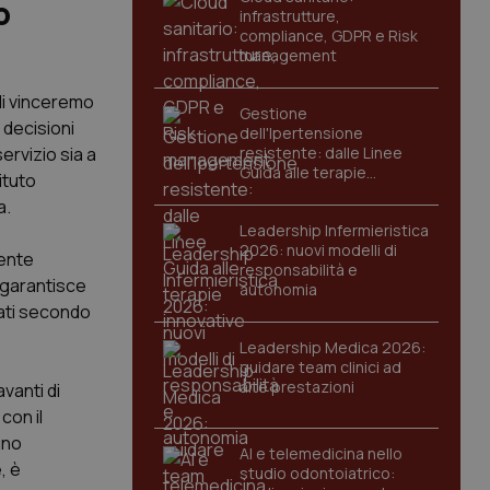
o
infrastrutture,
compliance, GDPR e Risk
management
 li vinceremo
Gestione
 decisioni
dell'Ipertensione
ervizio sia a
resistente: dalle Linee
Guida alle terapie
tituto
innovative
a.
Leadership Infermieristica
2026: nuovi modelli di
iente
responsabilità e
i garantisce
autonomia
rati secondo
Leadership Medica 2026:
guidare team clinici ad
alte prestazioni
vanti di
con il
uno
AI e telemedicina nello
, è
studio odontoiatrico: