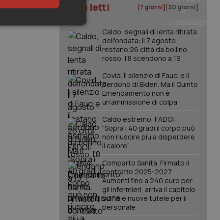
I più letti
[7 giorni]
[30 giorni]
keting
Caldo, segnali di lenta ritirata
dell'ondata: il 7 agosto
restano 26 città da bollino
rosso, l'8 scendono a 19
Covid. Il silenzio di Fauci e il
perdono di Biden. Ma il Quinto
Emendamento non è
un’ammissione di colpa
igazione sulle pagine
Caldo estremo, FADOI:
kie.
“Sopra i 40 gradi il corpo può
non riuscire più a disperdere
il calore”
er memorizzare le
utente per la loro
Comparto Sanità. Firmato il
 dati sul consenso
contratto 2025-2027.
itiche e
tendo che le loro
Aumenti fino a 240 euro per
ssioni future.
gli infermieri, arriva il capitolo
sull'IA e nuove tutele per il
l servizio Cookie-
personale
erenze di consenso
sario che il banner