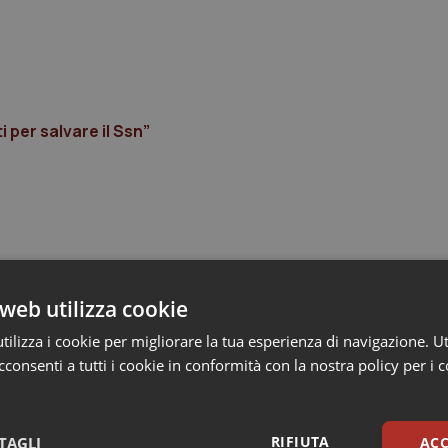
 per salvare il Ssn”
web utilizza cookie
ilizza i cookie per migliorare la tua esperienza di navigazione. Ut
consenti a tutti i cookie in conformità con la nostra policy per i 
RIFIUTA
TAGLI
ACC