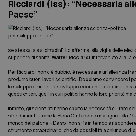
Ricciardi (Iss): “Necessaria al
Paese”
se stessa, sia ai cittadini". Lo afferma, alla vigilia delle elez
superiore di sanità,
Walter Ricciardi
, intervenuto alla 1
Per Ricciardi, non c'è dubbio, è necessaria un'alleanza fra
produrre buoni lavori scientifici. Dobbiamo convincere i poli
lo sviluppo di un Paese, sviluppo economico, sociale, ma 
questi criteri, quelli in cui i politici hanno le loro priorità
Intanto, gli scienziati hanno capito la necessità di "fare s
sfondamento come la Elena Cattaneo o una figura alla 'Mes
mondo del pallone – Da soli non si fa in tempo a rispondere a
strumento straordinario, che dà possibilità a chiunque di es