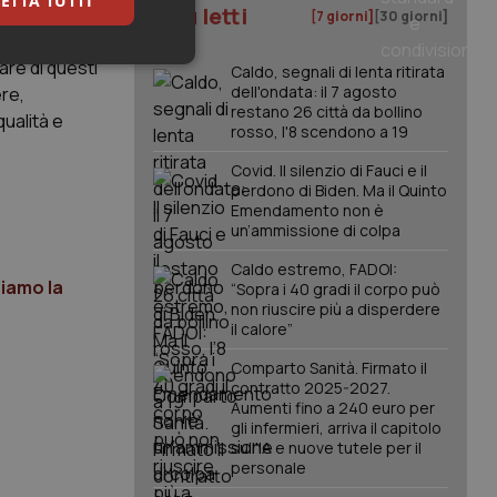
ETTA TUTTI
I più letti
[7 giorni]
[30 giorni]
a permesso
are di questi
keting
Caldo, segnali di lenta ritirata
dell'ondata: il 7 agosto
ere,
restano 26 città da bollino
qualità e
rosso, l'8 scendono a 19
Covid. Il silenzio di Fauci e il
perdono di Biden. Ma il Quinto
Emendamento non è
un’ammissione di colpa
igazione sulle pagine
Caldo estremo, FADOI:
kie.
niamo la
“Sopra i 40 gradi il corpo può
non riuscire più a disperdere
il calore”
er memorizzare le
utente per la loro
Comparto Sanità. Firmato il
 dati sul consenso
contratto 2025-2027.
itiche e
Aumenti fino a 240 euro per
tendo che le loro
ssioni future.
gli infermieri, arriva il capitolo
sull'IA e nuove tutele per il
l servizio Cookie-
personale
erenze di consenso
sario che il banner