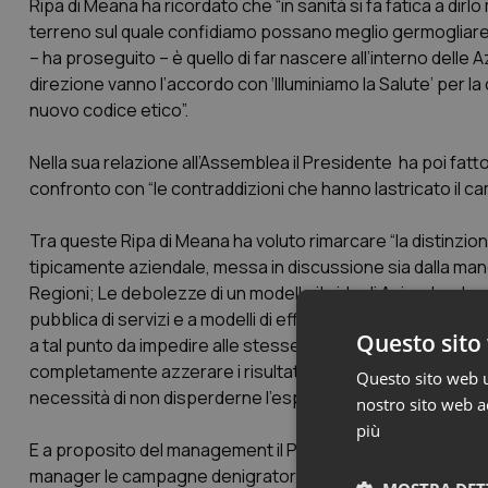
Ripa di Meana ha ricordato che “in sanità si fa fatica a di
terreno sul quale confidiamo possano meglio germogliare i
– ha proseguito – è quello di far nascere all’interno delle 
direzione vanno l’accordo con ‘Illuminiamo la Salute’ per la 
nuovo codice etico”.
Nella sua relazione all’Assemblea il Presidente ha poi fatto i
confronto con “le contraddizioni che hanno lastricato il ca
Tra queste Ripa di Meana ha voluto rimarcare “la distinzio
tipicamente aziendale, messa in discussione sia dalla manca
Regioni; Le debolezze di un modello ibrido di Azienda, ch
pubblica di servizi e a modelli di efficentamento mutuati 
Questo sito 
a tal punto da impedire alle stesse Aziende di reggere l’ur
completamente azzerare i risultati dell’aziendalizzazion
Questo sito web ut
necessità di non disperderne l’esperienza”.
nostro sito web ac
più
E a proposito del management il Presidente FIASO ha voluto 
manager le campagne denigratorie che hanno voluto assimila