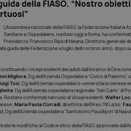
guida della FIASO. “Nostro obiett
rtuosi”
L’Assemblea nazionale della FIASO, la Federazione Italiana A
Sanitarie e Ospedaliere, riunitasi oggi a Roma, ha confermat
Presidenza Francesco Ripa di Meana, Direttore generale dell
alla guida delle Federazione a luglio dello scorso anno, dopo a
sostituendo i Vicepresidenti decaduti dall’incarico di Direzio
nni Migliore
, Dg dell’Azienda Ospedaliera “Civico di Palermo” 
luigi Tosi
, Dg dell’Azienda ospedaliero-universitaria senese e
lietta
, Dg dell’Azienda ospedaliera regionale “San Carlo” di P
. Restano confermati nel ruolo di Vicepresidenti:
Walter Loca
varese;
Maria Paola Corradi
, direttrice dell’Ares 118 Lazio;
Fau
ci
, Dg dell’Azienda ospedaliera “Santobono Pausilipon”di Napol
entrate le modifiche al Codice etico della FIASO approvate dall