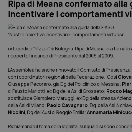
Ripa di Meana confermato alla 
incentivare i comportamenti vi
ortopedico “Rizzoli” di Bologna. Ripa di Meana era tornato 
ricoperto l’incarico di Presidente dal 2006 al 2009.
L’Assemblea ha anche rinnovato il Comitato di Presidenza, 
con i coordinatori regionali della Federazione. Così
Giova
Giuseppe Pecoraro, già Dg del Policlinico di Messina;
Pier
di Fausto Mariotti, ex Dg della Asl di Grosseto;
Rocco Mag
sostituisce Giampiero Maruggi, ex Dg della stessa Azienda
della Asl di Milano;
Paolo Cavagnaro
, Dg della Asl 4 chia
Nicolini
, Dg dell’Ausl di Reggio Emilia;
Annamaria Minicuc
Richiamando il tema della legalità, sul quale si sono conc