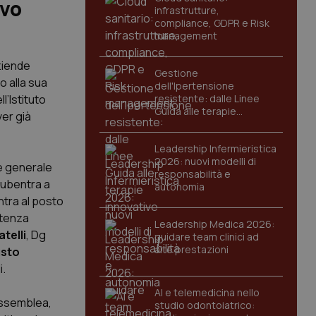
ivo
infrastrutture,
compliance, GDPR e Risk
management
ziende
Gestione
o alla sua
dell'Ipertensione
’Istituto
resistente: dalle Linee
Guida alle terapie
ver già
innovative
Leadership Infermieristica
2026: nuovi modelli di
ne generale
responsabilità e
subentra a
autonomia
ntra al posto
otenza
Leadership Medica 2026:
telli
, Dg
guidare team clinici ad
alte prestazioni
sto
i.
AI e telemedicina nello
’Assemblea,
studio odontoiatrico: