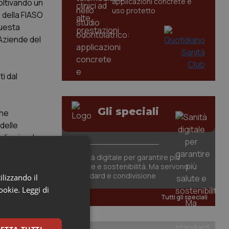
applicazioni concrete e
oltivando un
uso protetto
 della FIASO
questa
 Aziende del
ti dal
Gli speciali
one
delle
 di azienda
endale ma non
Sanità digitale per garantire più
o, che può
salute e sostenibilità. Ma servono
 e sulla
standard e condivisione
ilizzando il
cookie.
Leggi di
Tutti gli speciali
 politica dei
nascosti e