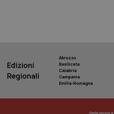
tracking-sites-ironf
tracking-enable
tracking-sites-ironf
session-id
_ga
Abruzzo
Edizioni
Basilicata
Calabria
Regionali
Campania
PHPSESSID
Emilia-Romagna
_ga_KM60CM4NPH
Sede legale e