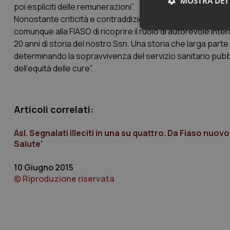
MOSTRA DET
poi espliciti delle remunerazioni”.
Nonostante criticità e contraddizioni “l’ampio coinvolgi
comunque alla FIASO di ricoprire il ruolo di autorevole inte
Neces
20 anni di storia del nostro Ssn. Una storia che larga part
determinando la sopravvivenza del servizio sanitario pubbli
dell’equità delle cure”.
Articoli correlati:
I cookie necessari con
e l'accesso alle aree 
Asl. Segnalati illeciti in una su quattro. Da Fiaso nuo
Salute’
Nome
VISITOR_PRIVACY_
10 Giugno 2015
© Riproduzione riservata
CookieScriptConse