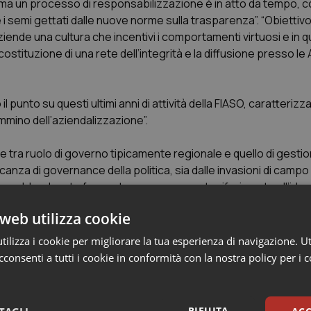
rlo ma un processo di responsabilizzazione è in atto da tempo, c
 semi gettati dalle nuove norme sulla trasparenza”. “Obiettivo
Aziende una cultura che incentivi i comportamenti virtuosi e in 
costituzione di una rete dell’integrità e la diffusione presso le
l punto su questi ultimi anni di attività della FIASO, caratterizza
mmino dell’aziendalizzazione”.
ne tra ruolo di governo tipicamente regionale e quello di gesti
nza di governance della politica, sia dalle invasioni di campo 
e avrebbe dovuto far contemporaneamente riferimento all’idea
da quella privata. Debolezze che hanno minato l’autonomia azi
web utilizza cookie
to della crisi; Il processo di accorpamento delle Aziende in att
e se non sarà accompagnata da una riflessione sul management
ilizza i cookie per migliorare la tua esperienza di navigazione. Ut
consenti a tutti i cookie in conformità con la nostra policy per i 
rimarcare che “fanno fatica a declinarsi con l’autonomia dalla
rli alla politica stessa, o peggio alla casta, con tagli prima 
RIFIUTA