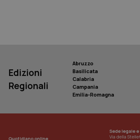
tracking-sites-ironf
tracking-enable
tracking-sites-ironf
session-id
_ga
Abruzzo
Edizioni
Basilicata
Calabria
Regionali
Campania
PHPSESSID
Emilia-Romagna
Sede legale e
_ga_KM60CM4NPH
Via della Stell
Quotidiano online