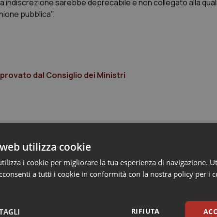
esta indiscrezione sarebbe deprecabile e non collegato alla qual
nione pubblica".
pprovato dal Consiglio dei Ministri
web utilizza cookie
ilizza i cookie per migliorare la tua esperienza di navigazione. Ut
consenti a tutti i cookie in conformità con la nostra policy per i 
RIFIUTA
TAGLI
ACC