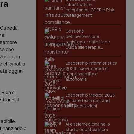
ora
infrastrutture,
compliance, GDPR e Risk
management
e Ospedali
Gestione
nel
dell'Ipertensione
a sempre
resistente: dalle Linee
Guida alle terapie
sso che
innovative
voro, con
Leadership Infermieristica
è chiamati a
2026: nuovi modelli di
te oggi in
responsabilità e
autonomia
Ripa di
Leadership Medica 2026:
i anni, il
guidare team clinici ad
alte prestazioni
edibile.
AI e telemedicina nello
 finanziarie e
studio odontoiatrico: