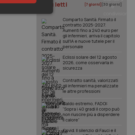
I più letti
[7 giorni]
[30 giorni]
keting
Comparto Sanità. Firmato il
contratto 2025-2027.
Aumenti fino a 240 euro per
gli infermieri, arriva il capitolo
sull'IA e nuove tutele per il
personale
Eclissi solare del 12 agosto
2026, come osservarla in
sicurezza
igazione sulle pagine
kie.
Contratto sanità, valorizzati
gli infermieri ma penalizzate
le altre professioni
er memorizzare le
utente per la loro
 dati sul consenso
Caldo estremo, FADOI:
itiche e
tendo che le loro
“Sopra i 40 gradi il corpo può
ssioni future.
non riuscire più a disperdere
il calore”
l servizio Cookie-
erenze di consenso
sario che il banner
Covid. Il silenzio di Fauci e il
funzioni