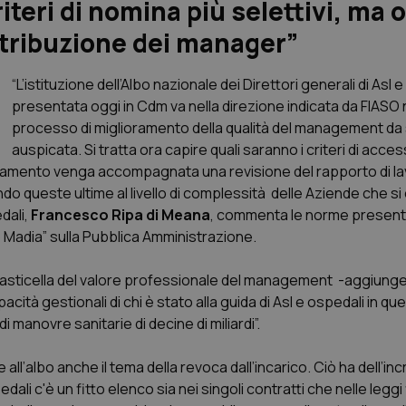
iteri di nomina più selettivi, ma 
retribuzione dei manager”
“L’istituzione dell’Albo nazionale dei Direttori generali di Asl 
presentata oggi in Cdm va nella direzione indicata da FIASO 
processo di miglioramento della qualità del management d
auspicata. Si tratta ora capire quali saranno i criteri di acce
itamento venga accompagnata una revisione del rapporto di la
o queste ultime al livello di complessità delle Aziende che si 
dali,
Francesco Ripa di Meana
, commenta le norme presenta
to Madia” sulla Pubblica Amministrazione.
asticella del valore professionale del management -aggiunge 
à gestionali di chi è stato alla guida di Asl e ospedali in quest
i manovre sanitarie di decine di miliardi”.
l’albo anche il tema della revoca dall’incarico. Ciò ha dell’incr
edali c'è un fitto elenco sia nei singoli contratti che nelle leggi