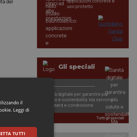
applicazioni concrete e
ità del
uso protetto
Gli speciali
Sanità digitale per garantire più
salute e sostenibilità. Ma servono
ilizzando il
standard e condivisione
cookie.
Leggi di
Tutti gli speciali
ETTA TUTTI