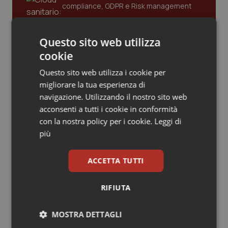
compliance, GDPR e Risk management
Piemonte
HIV
Questo sito web utilizza
Provincia Autonoma di Bolzano
Infezioni & Febbre
Gestione dell'Ipertensione resistente:
cookie
dalle Linee Guida alle terapie innovative
Provincia Autonoma di Trento
Ipertensione & Scompenso
Questo sito web utilizza i cookie per
migliorare la tua esperienza di
Leadership Infermieristica 2026: nuovi
Puglia
Malattie rare
navigazione. Utilizzando il nostro sito web
modelli di responsabilità e autonomia
acconsenti a tutti i cookie in conformità
con la nostra policy per i cookie.
Leggi di
Sardegna
Malattia di Crohn & Rettocolite Ulcerosa
più
Leadership Medica 2026: guidare team
Sicilia
Neuroscienze & patologie neurodegenerative
clinici ad alte prestazioni
ACCETTA TUTTI
Toscana
Obesità
RIFIUTA
AI e telemedicina nello studio
Umbria
Oftalmologia
odontoiatrico: applicazioni concrete e
uso protetto
MOSTRA DETTAGLI