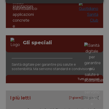
Valle D’Aosta
Oncodermatologia
Necessari
Statistici
Marketing
Veneto
Oncoematologia
Oncologia & Nutrizione
Psoriasi & pelle
Necessari
Statistici
Marketing
Gli speciali
I cookie necessari contribuiscono a rendere fruibile il
Quotidiano Cardiologia
sito web abilitandone funzionalità di base quali la
navigazione sulle pagine e l'accesso alle aree
protette del sito. Il sito web non è in grado di
funzionare correttamente senza questi cookie.
Quotidiano Chirurgia
Sanità digitale per garantire più salute e
sostenibilità. Ma servono standard e condivisione
Nome
Fornitore
/
Dominio
Scaden
Quotidiano Oncologia
VISITOR_PRIVACY_METADATA
5 mesi
YouTube
Tutti gli speciali
settim
.youtube.com
Quotidiano Pediatria
I più letti
[7 giorni]
[30 giorni]
Rene & patologie urogenitali