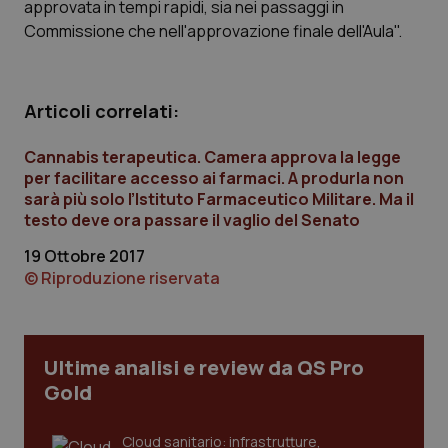
approvata in tempi rapidi, sia nei passaggi in
Calabria
Asma & BPCO
Commissione che nell'approvazione finale dell'Aula".
Campania
Car-T
Articoli correlati:
Emilia-Romagna
Colesterolo & coronaropatie
Cannabis terapeutica. Camera approva la legge
Friuli Venezia Giulia
Dermatite Atopica
per facilitare accesso ai farmaci. A produrla non
sarà più solo l’Istituto Farmaceutico Militare. Ma il
testo deve ora passare il vaglio del Senato
Lazio
Diabete & glucometri
19 Ottobre 2017
Liguria
Disturbi dell’umore
© Riproduzione riservata
Lombardia
Dolore
Ultime analisi e review da QS Pro
Marche
Donna & Salute
Gold
Molise
Epatiti
Cloud sanitario: infrastrutture,