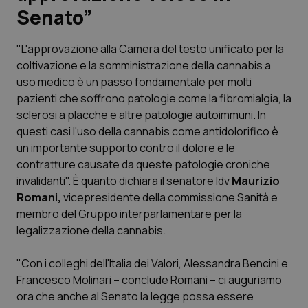
Senato”
Scienza e Farmaci
"L'approvazione alla Camera del testo unificato per la
coltivazione e la somministrazione della cannabis a
Studi e Analisi
uso medico è un passo fondamentale per molti
pazienti che soffrono patologie come la fibromialgia, la
Lettere al direttore
sclerosi a placche e altre patologie autoimmuni. In
questi casi l'uso della cannabis come antidolorifico è
Edizioni Regionali
un importante supporto contro il dolore e le
contratture causate da queste patologie croniche
QS Pro
invalidanti". È quanto dichiara il senatore Idv
Maurizio
Romani,
vicepresidente della commissione Sanità e
Professionisti Sanitari.AI
membro del Gruppo interparlamentare per la
legalizzazione della cannabis.
Abruzzo
QS Pro Gold
"Con i colleghi dell'Italia dei Valori, Alessandra Bencini e
QS Club
Newsletter
Francesco Molinari – conclude Romani – ci auguriamo
Basilicata
Artrite & artrosi
ora che anche al Senato la legge possa essere