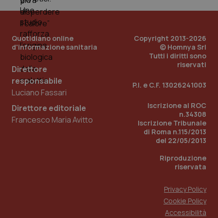
tracking-enable
settim
2 gior
Quotidiano online
Copyright 2013-2026
d'informazione sanitaria
© Homnya Srl
tracking-sites-ironfish-
www.quotidianosanita.it
4
Tutti i diritti sono
session-id
settim
riservati
2 gior
Direttore
responsabile
P.I. e C.F. 13026241003
Luciano Fassari
Iscrizione al ROC
Direttore editoriale
_ga
1 anno
Google LLC
n.34308
mes
.quotidianosanita.it
Francesco Maria Avitto
Iscrizione Tribunale
di Roma n.115/2013
del 22/05/2013
Riproduzione
riservata
Privacy Policy
Cookie Policy
Accessibilità