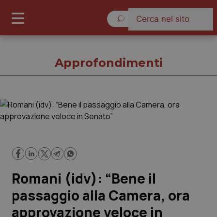
Giovedì 6 Agosto 2026
Approfondimenti
Approfondimenti
Cronache
Governo e Parlamento
Romani (idv): “Bene il
Regioni e Asl
passaggio alla Camera, ora
approvazione veloce in
Lavoro e Professioni