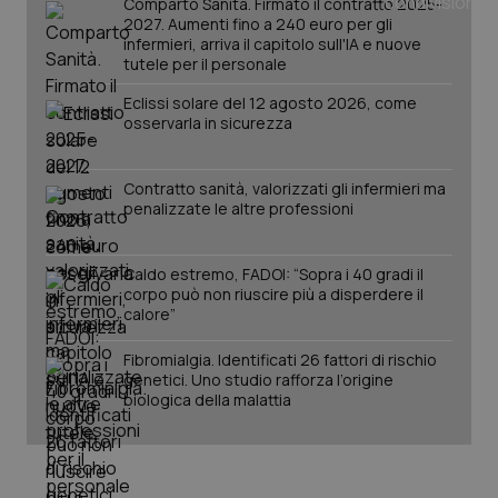
Comparto Sanità. Firmato il contratto 2025-
Salute orale & impianti
2027. Aumenti fino a 240 euro per gli
infermieri, arriva il capitolo sull'IA e nuove
tutele per il personale
Sangue & coagulazione
Eclissi solare del 12 agosto 2026, come
osservarla in sicurezza
Tiroide
Contratto sanità, valorizzati gli infermieri ma
Tumore al seno
penalizzate le altre professioni
CookieScriptConsent
5 mesi
CookieScript
settim
www.quotidianosanita.it
Tumore ovarico
Caldo estremo, FADOI: “Sopra i 40 gradi il
corpo può non riuscire più a disperdere il
Tumori del Polmone & Testa Collo
calore”
Fibromialgia. Identificati 26 fattori di rischio
Tumori gastrointestinali
genetici. Uno studio rafforza l’origine
biologica della malattia
Ulcera & Reflusso
Vaccini
tracking-sites-ironfish-
www.quotidianosanita.it
4