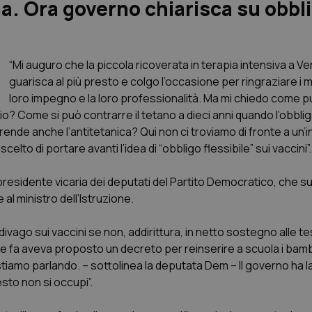
na. Ora governo chiarisca su obbl
“Mi auguro che la piccola ricoverata in terapia intensiva a V
guarisca al più presto e colgo l’occasione per ringraziare i me
loro impegno e la loro professionalità. Ma mi chiedo come 
o? Come si può contrarre il tetano a dieci anni quando l’obbli
de anche l’antitetanica? Qui non ci troviamo di fronte a un’in
celto di portare avanti l’idea di “obbligo flessibile” sui vaccini”.
presidente vicaria dei deputati del Partito Democratico, che su
al ministro dell’Istruzione.
vago sui vaccini se non, addirittura, in netto sostegno alle tes
mese fa aveva proposto un decreto per reinserire a scuola i bam
tiamo parlando. – sottolinea la deputata Dem – Il governo ha l
sto non si occupi”.