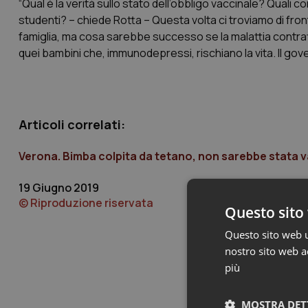
“Qual è la verità sullo stato dell’obbligo vaccinale? Quali c
studenti? – chiede Rotta – Questa volta ci troviamo di fro
famiglia, ma cosa sarebbe successo se la malattia contratt
quei bambini che, immunodepressi, rischiano la vita. Il gover
Articoli correlati:
Verona. Bimba colpita da tetano, non sarebbe stata 
19 Giugno 2019
© Riproduzione riservata
Questo sito 
Questo sito web ut
nostro sito web ac
più
MOSTRA DET