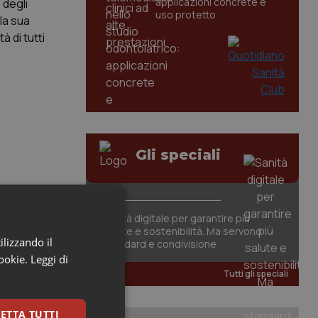
applicazioni concrete e
 degli
uso protetto
la sua
 di tutti
Gli speciali
Sanità digitale per garantire più
salute e sostenibilità. Ma servono
ilizzando il
standard e condivisione
cookie.
Leggi di
Tutti gli speciali
ETTA TUTTI