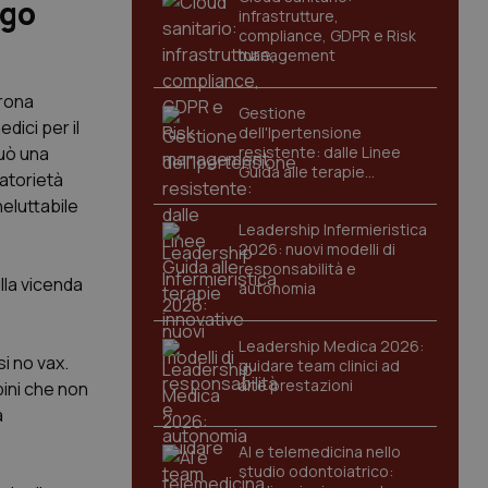
igo
infrastrutture,
compliance, GDPR e Risk
management
erona
Gestione
dici per il
dell'Ipertensione
può una
resistente: dalle Linee
Guida alle terapie
gatorietà
innovative
eluttabile
Leadership Infermieristica
2026: nuovi modelli di
responsabilità e
lla vicenda
autonomia
Leadership Medica 2026:
i no vax.
guidare team clinici ad
alte prestazioni
bini che non
a
AI e telemedicina nello
studio odontoiatrico: