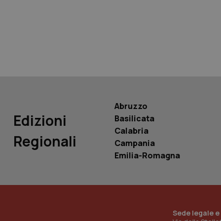
tracking-sites-ironf
tracking-enable
tracking-sites-ironf
session-id
_ga
Abruzzo
Edizioni
Basilicata
Calabria
Regionali
Campania
PHPSESSID
Emilia-Romagna
_ga_KM60CM4NPH
Sede legale e