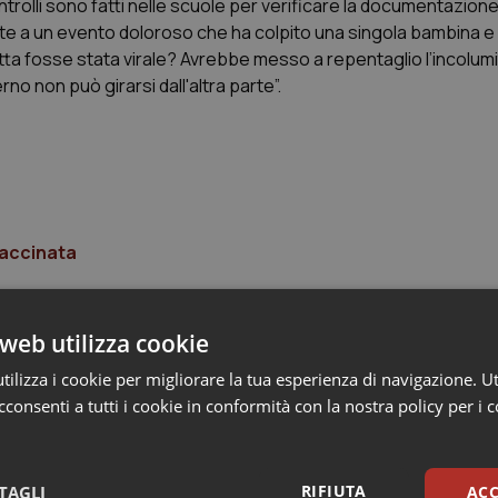
ontrolli sono fatti nelle scuole per verificare la documentazione
nte a un evento doloroso che ha colpito una singola bambina e 
a fosse stata virale? Avrebbe messo a repentaglio l’incolumità
no non può girarsi dall'altra parte”.
vaccinata
web utilizza cookie
ilizza i cookie per migliorare la tua esperienza di navigazione. Ut
consenti a tutti i cookie in conformità con la nostra policy per i 
RIFIUTA
TAGLI
ACC