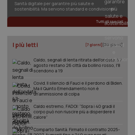
Sanità digitale per garantire più salute e
Salute orale & impianti
sostenibilità. Ma servono standard e condivisione
Sangue & coagulazione
Tutti gli speciali
Tiroide
I più letti
[7 giorni]
[30 giorni]
Tumore al seno
Caldo, segnali di lenta ritirata dell'ondata: il 7
agosto restano 26 città da bollino rosso, l'8
Tumore ovarico
scendono a 19
Covid. Il silenzio di Fauci e il perdono di Biden.
Tumori del Polmone & Testa Collo
CookieScriptConsent
5 mesi
CookieScript
Ma il Quinto Emendamento non è
settim
www.quotidianosanita.it
un’ammissione di colpa
Tumori gastrointestinali
Caldo estremo, FADOI: “Sopra i 40 gradi il
corpo può non riuscire più a disperdere il
Ulcera & Reflusso
calore”
Comparto Sanità. Firmato il contratto 2025-
Vaccini
2027. Aumenti fino a 240 euro per gli