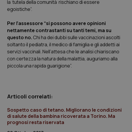
la tutela della comunità rischiano di essere
Calabria
Asma & BPCO
egoistiche”.
Campania
Car-T
Per l’assessore “si possono avere opinioni
nettamente contrastanti su tanti temi, ma su
Emilia-Romagna
Colesterolo & coronaropatie
questo no.
Chi ha dei dubbi sulle vaccinazioni ascolti
soltanto il pediatra, il medico di famiglia e gli addetti ai
Friuli Venezia Giulia
Dermatite Atopica
servizi vaccinali. Nell’attesa che le analisi chiariscano
con certezza la natura della malattia, auguriamo alla
Lazio
Diabete & glucometri
piccola una rapida guarigione”.
Liguria
Disturbi dell’umore
Articoli correlati:
Lombardia
Dolore
Sospetto caso di tetano. Migliorano le condizioni
Marche
Donna & Salute
di salute della bambina ricoverata a Torino. Ma
prognosi resta riservata
Molise
Epatiti