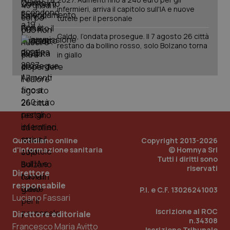
infermieri, arriva il capitolo sull'IA e nuove
tutele per il personale
Caldo, l’ondata prosegue. Il 7 agosto 26 città
restano da bollino rosso, solo Bolzano torna
tracking-sites-ironfish-
www.quotidianosanita.it
4
in giallo
tracking-enable
settim
2 gior
tracking-sites-ironfish-
www.quotidianosanita.it
4
session-id
settim
2 gior
Quotidiano online
Copyright 2013-2026
d'informazione sanitaria
© Homnya Srl
Tutti i diritti sono
_ga
1 anno
Google LLC
riservati
Direttore
mes
.quotidianosanita.it
responsabile
P.I. e C.F. 13026241003
Luciano Fassari
Iscrizione al ROC
Direttore editoriale
n.34308
Francesco Maria Avitto
Iscrizione Tribunale