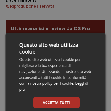
09 Ottobre 2017
© Riproduzione riservata
Piemonte
HIV
Provincia Autonoma di Bolzano
Infezioni & Febbre
Ultime analisi e review da QS Pro
Gold
Provincia Autonoma di Trento
Ipertensione & Scompenso
Questo sito web utilizza
Puglia
Malattie rare
Cloud sanitario: infrastrutture,
cookie
compliance, GDPR e Risk management
Questo sito web utilizza i cookie per
Sardegna
Malattia di Crohn & Rettocolite Ulcerosa
migliorare la tua esperienza di
Gestione dell'Ipertensione resistente:
navigazione. Utilizzando il nostro sito web
Sicilia
Neuroscienze & patologie neurodegenerative
dalle Linee Guida alle terapie innovative
acconsenti a tutti i cookie in conformità
con la nostra policy per i cookie.
Leggi di
Toscana
Obesità
più
Leadership Infermieristica 2026: nuovi
Umbria
Oftalmologia
modelli di responsabilità e autonomia
ACCETTA TUTTI