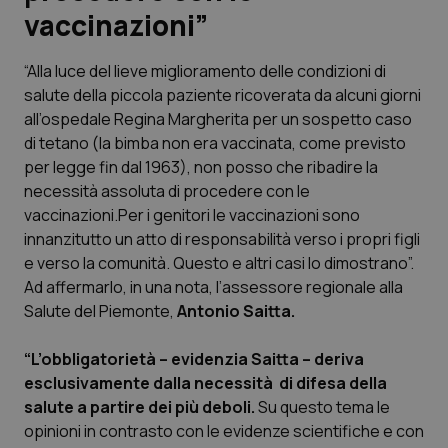
vaccinazioni”
Scienza e Farmaci
“Alla luce del lieve miglioramento delle condizioni di
salute della piccola paziente ricoverata da alcuni giorni
Studi e Analisi
all’ospedale Regina Margherita per un sospetto caso
di tetano (la bimba non era vaccinata, come previsto
Lettere al direttore
per legge fin dal 1963), non posso che ribadire la
necessità assoluta di procedere con le
Edizioni Regionali
vaccinazioni.Per i genitori le vaccinazioni sono
innanzitutto un atto di responsabilità verso i propri figli
QS Pro
e verso la comunità. Questo e altri casi lo dimostrano”.
Ad affermarlo, in una nota, l’assessore regionale alla
Professionisti Sanitari.AI
Salute del Piemonte,
Antonio Saitta.
Abruzzo
QS Pro Gold
“L’obbligatorietà – evidenzia Saitta – deriva
esclusivamente dalla necessità di difesa della
QS Club
Newsletter
salute a partire dei più deboli.
Su questo tema le
Basilicata
Artrite & artrosi
opinioni in contrasto con le evidenze scientifiche e con