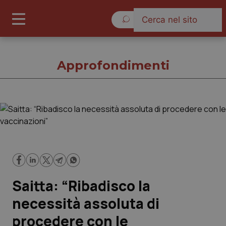
Sabato 8 Agosto 2026
Approfondimenti
Approfondimenti
Cronache
Governo e Parlamento
Saitta: “Ribadisco la
Regioni e Asl
necessità assoluta di
procedere con le
Lavoro e Professioni