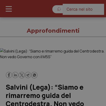
Domenica 9 Agosto 2026
Approfondimenti
Approfondimenti
Cronache
Governo e Parlamento
Salvini (Lega): “Siamo e
Regioni e Asl
rimarremo guida del
Centrodestra. Non vedo
Lavoro e Professioni