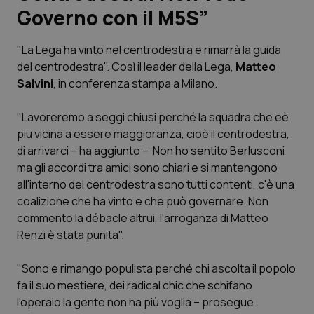
Governo con il M5S”
Scienza e Farmaci
"La Lega ha vinto nel centrodestra e rimarrà la guida
del centrodestra". Così il leader della Lega,
Matteo
Studi e Analisi
Salvini
, in conferenza stampa a Milano.
Lettere al direttore
"Lavoreremo a seggi chiusi perché la squadra che eè
piu vicina a essere maggioranza, cioè il centrodestra,
Edizioni Regionali
di arrivarci – ha aggiunto – Non ho sentito Berlusconi
ma gli accordi tra amici sono chiari e si mantengono
QS Pro
all'interno del centrodestra sono tutti contenti, c'è una
coalizione che ha vinto e che può governare. Non
Professionisti Sanitari.AI
commento la débacle altrui, l'arroganza di Matteo
Renzi è stata punita".
Abruzzo
QS Pro Gold
"Sono e rimango populista perché chi ascolta il popolo
QS Club
Newsletter
fa il suo mestiere, dei radical chic che schifano
Basilicata
Artrite & artrosi
l'operaio la gente non ha più voglia – prosegue .