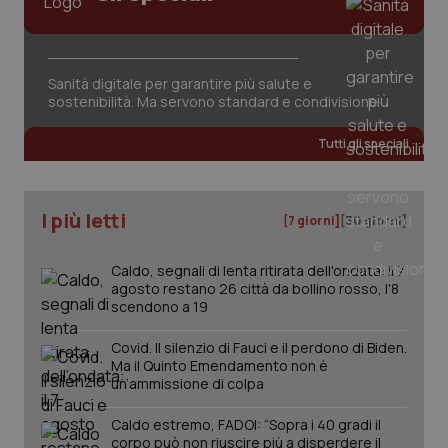
VISITOR_PRIVACY_METADATA
5 mesi
YouTube
settim
.youtube.com
Salute orale & impianti
Sangue & coagulazione
Sanità digitale per garantire più salute e
sostenibilità. Ma servono standard e condivisione
Tiroide
Tutti gli speciali
Tumore al seno
I più letti
[7 giorni]
[30 giorni]
Tumore ovarico
Caldo, segnali di lenta ritirata dell'ondata: il 7
Tumori del Polmone & Testa Collo
agosto restano 26 città da bollino rosso, l'8
scendono a 19
CookieScriptConsent
5 mesi
CookieScript
Tumori gastrointestinali
settim
www.quotidianosanita.it
Covid. Il silenzio di Fauci e il perdono di Biden.
Ma il Quinto Emendamento non è
un’ammissione di colpa
Ulcera & Reflusso
Caldo estremo, FADOI: “Sopra i 40 gradi il
Vaccini
corpo può non riuscire più a disperdere il