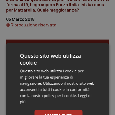
ferma al 19, Lega supera Forza Italia. Inizia rebus
Piemonte
HIV
per Mattarella. Quale maggioranza?
05 Marzo 2018
Provincia Autonoma di Bolzano
Infezioni & Febbre
© Riproduzione riservata
Provincia Autonoma di Trento
Ipertensione & Scompenso
Ultime analisi e review da QS Pro
Puglia
Malattie rare
Gold
Questo sito web utilizza
cookie
Sardegna
Malattia di Crohn & Rettocolite Ulcerosa
Cloud sanitario: infrastrutture,
Questo sito web utilizza i cookie per
compliance, GDPR e Risk management
Sicilia
Neuroscienze & patologie neurodegenerative
migliorare la tua esperienza di
navigazione. Utilizzando il nostro sito web
Toscana
Obesità
acconsenti a tutti i cookie in conformità
Gestione dell'Ipertensione resistente:
con la nostra policy per i cookie.
Leggi di
dalle Linee Guida alle terapie innovative
più
Umbria
Oftalmologia