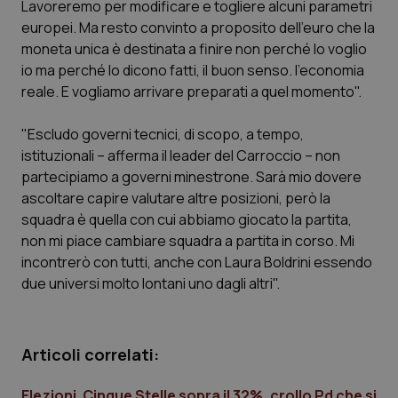
Lavoreremo per modificare e togliere alcuni parametri
Calabria
Asma & BPCO
europei. Ma resto convinto a proposito dell'euro che la
moneta unica è destinata a finire non perché lo voglio
Campania
Car-T
io ma perché lo dicono fatti, il buon senso. l'economia
reale. E vogliamo arrivare preparati a quel momento".
Emilia-Romagna
Colesterolo & coronaropatie
"Escludo governi tecnici, di scopo, a tempo,
Friuli Venezia Giulia
Dermatite Atopica
istituzionali – afferma il leader del Carroccio – non
partecipiamo a governi minestrone. Sarà mio dovere
Lazio
Diabete & glucometri
ascoltare capire valutare altre posizioni, però la
squadra è quella con cui abbiamo giocato la partita,
non mi piace cambiare squadra a partita in corso. Mi
Liguria
Disturbi dell’umore
incontrerò con tutti, anche con Laura Boldrini essendo
due universi molto lontani uno dagli altri".
Lombardia
Dolore
Marche
Donna & Salute
Articoli correlati:
Molise
Epatiti
Elezioni. Cinque Stelle sopra il 32%, crollo Pd che si