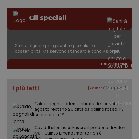
Valle D’Aosta
Oncodermatologia
Veneto
Oncoematologia
Gli speciali
Necessari
Statistici
Marketing
Oncologia & Nutrizione
I cookie necessari contribuiscono a rendere fruibile il
Sanità digitale per garantire più salute e
sito web abilitandone funzionalità di base quali la
Psoriasi & pelle
sostenibilità. Ma servono standard e condivisione
navigazione sulle pagine e l'accesso alle aree
protette del sito. Il sito web non è in grado di
funzionare correttamente senza questi cookie.
Tutti gli speciali
Quotidiano Cardiologia
Nome
Fornitore
/
Dominio
Scaden
VISITOR_PRIVACY_METADATA
5 mesi
Quotidiano Chirurgia
YouTube
settim
.youtube.com
I più letti
[7 giorni]
[30 giorni]
Quotidiano Oncologia
Caldo, segnali di lenta ritirata dell'ondata: il 7
agosto restano 26 città da bollino rosso, l'8
Quotidiano Pediatria
scendono a 19
Covid. Il silenzio di Fauci e il perdono di Biden.
Rene & patologie urogenitali
Ma il Quinto Emendamento non è
un’ammissione di colpa