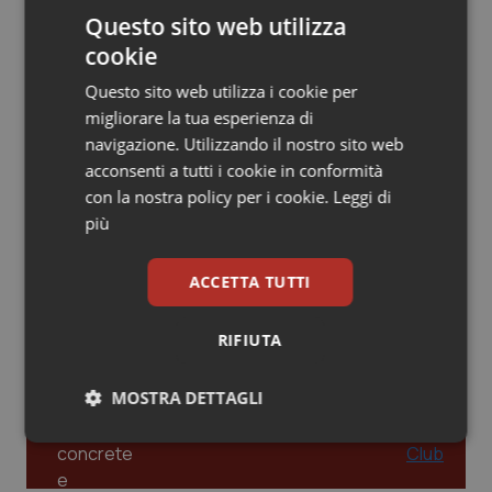
Questo sito web utilizza
Piemonte
HIV
cookie
Leadership Infermieristica 2026: nuovi
Questo sito web utilizza i cookie per
Provincia Autonoma di Bolzano
Infezioni & Febbre
modelli di responsabilità e autonomia
migliorare la tua esperienza di
navigazione. Utilizzando il nostro sito web
Provincia Autonoma di Trento
Ipertensione & Scompenso
acconsenti a tutti i cookie in conformità
Leadership Medica 2026: guidare team
con la nostra policy per i cookie.
Leggi di
clinici ad alte prestazioni
Puglia
Malattie rare
più
Sardegna
Malattia di Crohn & Rettocolite Ulcerosa
ACCETTA TUTTI
AI e telemedicina nello studio
odontoiatrico: applicazioni concrete e
Sicilia
Neuroscienze & patologie neurodegenerative
uso protetto
RIFIUTA
Toscana
Obesità
MOSTRA DETTAGLI
Umbria
Oftalmologia
Necessari
Statistici
Marketing