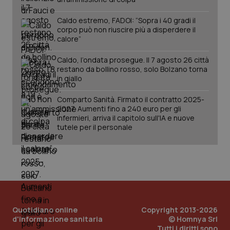
Salute orale & impianti
Caldo estremo, FADOI: “Sopra i 40 gradi il
corpo può non riuscire più a disperdere il
Sangue & coagulazione
calore”
Caldo, l’ondata prosegue. Il 7 agosto 26 città
Tiroide
CookieScriptConsent
restano da bollino rosso, solo Bolzano torna
5 mesi
CookieScript
settim
www.quotidianosanita.it
in giallo
Tumore al seno
Comparto Sanità. Firmato il contratto 2025-
2027. Aumenti fino a 240 euro per gli
Tumore ovarico
infermieri, arriva il capitolo sull'IA e nuove
tutele per il personale
Tumori del Polmone & Testa Collo
Tumori gastrointestinali
Ulcera & Reflusso
tracking-sites-ironfish-
www.quotidianosanita.it
4
tracking-enable
settim
Quotidiano online
Copyright 2013-2026
2 gior
d'informazione sanitaria
© Homnya Srl
Vaccini
Tutti i diritti sono