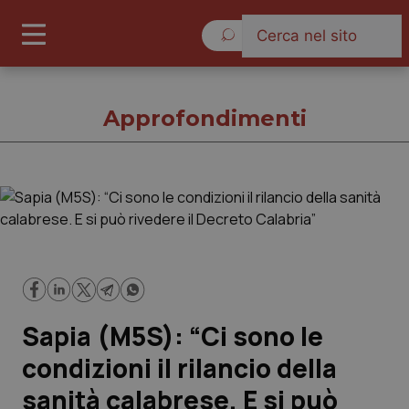
Giovedì 6 Agosto 2026
Approfondimenti
Approfondimenti
Cronache
Governo e Parlamento
Sapia (M5S): “Ci sono le
Regioni e Asl
condizioni il rilancio della
sanità calabrese. E si può
Lavoro e Professioni