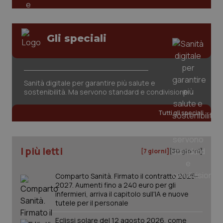
Gli speciali
CookieScriptConsent
5 mesi
CookieScript
settim
www.quotidianosanita.it
Sanità digitale per garantire più salute e
sostenibilità. Ma servono standard e condivisione
Tutti gli speciali
I più letti
[7 giorni]
[30 giorni]
Comparto Sanità. Firmato il contratto 2025-
2027. Aumenti fino a 240 euro per gli
infermieri, arriva il capitolo sull'IA e nuove
tracking-sites-ironfish-
www.quotidianosanita.it
4
tutele per il personale
tracking-enable
settim
2 gior
Eclissi solare del 12 agosto 2026, come