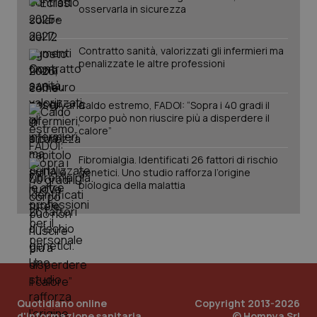
osservarla in sicurezza
tracking-sites-ironfish-
www.quotidianosanita.it
4
Contratto sanità, valorizzati gli infermieri ma
session-id
settim
penalizzate le altre professioni
2 gior
Caldo estremo, FADOI: “Sopra i 40 gradi il
corpo può non riuscire più a disperdere il
_ga
1 anno
Google LLC
calore”
mes
.quotidianosanita.it
Fibromialgia. Identificati 26 fattori di rischio
genetici. Uno studio rafforza l’origine
biologica della malattia
Quotidiano online
Copyright 2013-2026
d'informazione sanitaria
© Homnya Srl