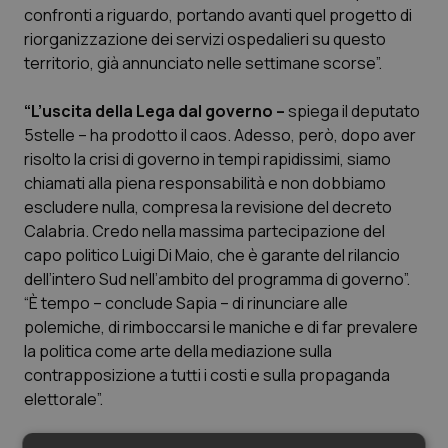
confronti a riguardo, portando avanti quel progetto di
Piemonte
HIV
riorganizzazione dei servizi ospedalieri su questo
territorio, già annunciato nelle settimane scorse”.
Provincia Autonoma di Bolzano
Infezioni & Febbre
“L’uscita della Lega dal governo –
spiega il deputato
5stelle – ha prodotto il caos. Adesso, però, dopo aver
Provincia Autonoma di Trento
Ipertensione & Scompenso
risolto la crisi di governo in tempi rapidissimi, siamo
chiamati alla piena responsabilità e non dobbiamo
Puglia
Malattie rare
escludere nulla, compresa la revisione del decreto
Calabria. Credo nella massima partecipazione del
Sardegna
Malattia di Crohn & Rettocolite Ulcerosa
capo politico Luigi Di Maio, che è garante del rilancio
dell’intero Sud nell’ambito del programma di governo”.
Sicilia
Neuroscienze & patologie neurodegenerative
“È tempo – conclude Sapia – di rinunciare alle
polemiche, di rimboccarsi le maniche e di far prevalere
Toscana
Obesità
la politica come arte della mediazione sulla
contrapposizione a tutti i costi e sulla propaganda
Umbria
Oftalmologia
elettorale”.