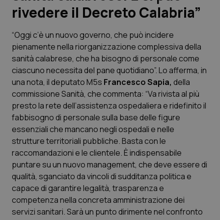
rivedere il Decreto Calabria”
Scienza e Farmaci
“Oggi c’è un nuovo governo, che può incidere
pienamente nella riorganizzazione complessiva della
Studi e Analisi
sanità calabrese, che ha bisogno di personale come
ciascuno necessita del pane quotidiano”. Lo afferma, in
Lettere al direttore
una nota, il deputato M5s
Francesco Sapia,
della
commissione Sanità, che commenta: “Va rivista al più
Edizioni Regionali
presto la rete dell’assistenza ospedaliera e ridefinito il
fabbisogno di personale sulla base delle figure
QS Pro
essenziali che mancano negli ospedali e nelle
strutture territoriali pubbliche. Basta con le
Professionisti Sanitari.AI
raccomandazioni e le clientele. È indispensabile
puntare su un nuovo management, che deve essere di
Abruzzo
QS Pro Gold
qualità, sganciato da vincoli di sudditanza politica e
capace di garantire legalità, trasparenza e
QS Club
Newsletter
competenza nella concreta amministrazione dei
Basilicata
Artrite & artrosi
servizi sanitari. Sarà un punto dirimente nel confronto