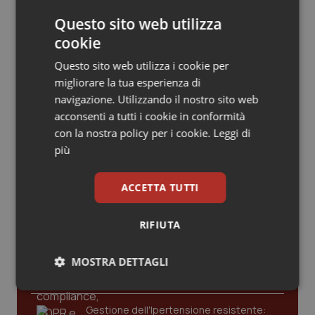
Valle D’Aosta
Oncodermatologia
Questo sito web utilizza
Articoli correlati:
Veneto
Oncoematologia
cookie
Questo sito web utilizza i cookie per
Calabria. Oliverio: “Chiederò a Speranza di
Oncologia & Nutrizione
migliorare la tua esperienza di
abrogare il Dl Calabria”
navigazione. Utilizzando il nostro sito web
06 Settembre 2019
Psoriasi & pelle
acconsenti a tutti i cookie in conformità
© Riproduzione riservata
con la nostra policy per i cookie.
Leggi di
Quotidiano Cardiologia
più
Quotidiano Chirurgia
Ultime analisi e review da QS Pro
ACCETTA TUTTI
Gold
Quotidiano Oncologia
RIFIUTA
Cloud sanitario: infrastrutture,
compliance, GDPR e Risk management
Quotidiano Pediatria
MOSTRA DETTAGLI
Necessari
Statistici
Marketing
Rene & patologie urogenitali
Gestione dell'Ipertensione resistente: