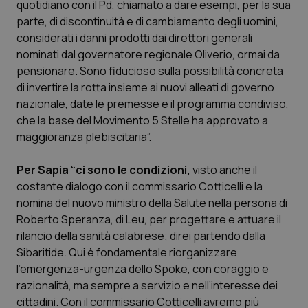
quotidiano con il Pd, chiamato a dare esempi, per la sua
Calabria
Asma & BPCO
parte, di discontinuità e di cambiamento degli uomini,
considerati i danni prodotti dai direttori generali
Campania
Car-T
nominati dal governatore regionale Oliverio, ormai da
pensionare. Sono fiducioso sulla possibilità concreta
Emilia-Romagna
Colesterolo & coronaropatie
di invertire la rotta insieme ai nuovi alleati di governo
nazionale, date le premesse e il programma condiviso,
Friuli Venezia Giulia
Dermatite Atopica
che la base del Movimento 5 Stelle ha approvato a
maggioranza plebiscitaria”.
Lazio
Diabete & glucometri
Per Sapia “ci sono le condizioni,
visto anche il
costante dialogo con il commissario Cotticelli e la
Liguria
Disturbi dell’umore
nomina del nuovo ministro della Salute nella persona di
Roberto Speranza, di Leu, per progettare e attuare il
Lombardia
Dolore
rilancio della sanità calabrese; direi partendo dalla
Sibaritide. Qui è fondamentale riorganizzare
Marche
Donna & Salute
l’emergenza-urgenza dello Spoke, con coraggio e
razionalità, ma sempre a servizio e nell’interesse dei
Molise
Epatiti
cittadini. Con il commissario Cotticelli avremo più