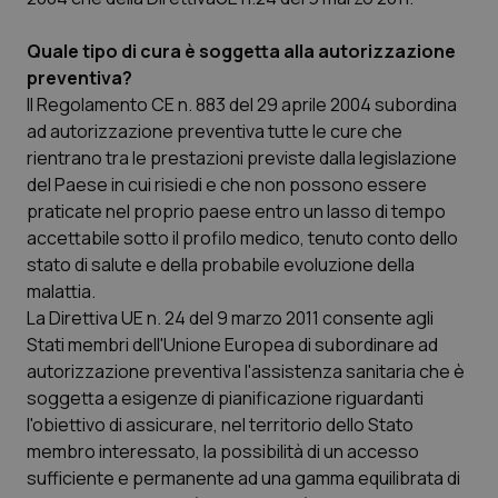
Salute orale & impianti
Quale tipo di cura è soggetta alla autorizzazione
preventiva?
Sangue & coagulazione
Il Regolamento CE n. 883 del 29 aprile 2004 subordina
ad autorizzazione preventiva tutte le cure che
Tiroide
rientrano tra le prestazioni previste dalla legislazione
del Paese in cui risiedi e che non possono essere
Tumore al seno
praticate nel proprio paese entro un lasso di tempo
accettabile sotto il profilo medico, tenuto conto dello
Tumore ovarico
stato di salute e della probabile evoluzione della
malattia.
Tumori del Polmone & Testa Collo
La Direttiva UE n. 24 del 9 marzo 2011 consente agli
Stati membri dell'Unione Europea di subordinare ad
autorizzazione preventiva l'assistenza sanitaria che è
Tumori gastrointestinali
soggetta a esigenze di pianificazione riguardanti
l'obiettivo di assicurare, nel territorio dello Stato
Ulcera & Reflusso
membro interessato, la possibilità di un accesso
sufficiente e permanente ad una gamma equilibrata di
Vaccini