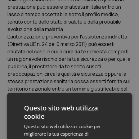
prestazione può essere praticata in Italia entro un
lasso di tempo accettabile sotto il profilo medico,
tenuto conto dello stato di salute e della probabile
evoluzione della malattia.
L'autorizzazione preventiva per l'assistenza indiretta
(Direttiva UE n. 24 del 9 marzo 2011) può esserti
rifiutata nel caso in cui la cura da te richiesta comporti
un ragionevole rischio per la tua sicurezza o per quella
pubblica, il prestatore da te scelto susciti
preoccupazioni circa la qualità e sicurezza oppure la
stessa prestazione sanitaria possa esserti fornita sul
territorio nazionale entro un termine giustificabile dal
punto di vista clinico.
Questo sito web utilizza
Devo anticipare le spese delle cure all’estero?
cookie
Il Regolamento (CE) n. 883 del 29 aprile 2004 prevede
l’assistenza diretta: le prestazioni sanitarie erogate
Questo sito web utilizza i cookie per
dalle strutture sanitarie o dai professionisti, pubblici o
migliorare la tua esperienza di