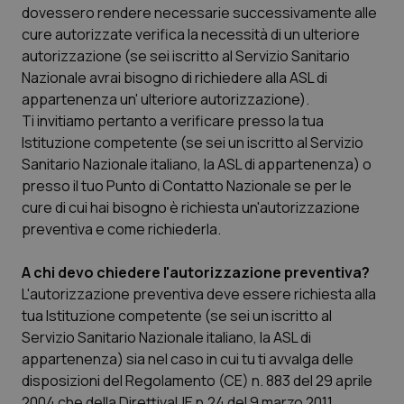
Valle D’Aosta
Oncodermatologia
dovessero rendere necessarie successivamente alle
cure autorizzate verifica la necessità di un ulteriore
Veneto
Oncoematologia
autorizzazione (se sei iscritto al Servizio Sanitario
Nazionale avrai bisogno di richiedere alla ASL di
Oncologia & Nutrizione
appartenenza un' ulteriore autorizzazione).
Ti invitiamo pertanto a verificare presso la tua
Istituzione competente (se sei un iscritto al Servizio
Psoriasi & pelle
Sanitario Nazionale italiano, la ASL di appartenenza) o
presso il tuo Punto di Contatto Nazionale se per le
Quotidiano Cardiologia
cure di cui hai bisogno è richiesta un'autorizzazione
preventiva e come richiederla.
Quotidiano Chirurgia
A chi devo chiedere l'autorizzazione preventiva?
Quotidiano Oncologia
L'autorizzazione preventiva deve essere richiesta alla
tua Istituzione competente (se sei un iscritto al
Quotidiano Pediatria
Servizio Sanitario Nazionale italiano, la ASL di
appartenenza) sia nel caso in cui tu ti avvalga delle
Rene & patologie urogenitali
disposizioni del Regolamento (CE) n. 883 del 29 aprile
2004 che della DirettivaUE n.24 del 9 marzo 2011.