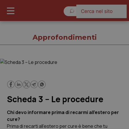
Domenica 9 Agosto 2026
Approfondimenti
Approfondimenti
Cronache
Scheda 3 – Le procedure
Governo e Parlamento
Regioni e Asl
Chi devo informare prima di recarmi all'estero per
cure?
Prima di recarti all'estero per cure è bene che tu
Lavoro e Professioni