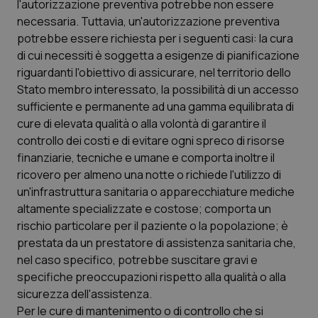
l'autorizzazione preventiva potrebbe non essere
necessaria. Tuttavia, un'autorizzazione preventiva
Piemonte
HIV
potrebbe essere richiesta per i seguenti casi: la cura
di cui necessiti è soggetta a esigenze di pianificazione
Provincia Autonoma di Bolzano
Infezioni & Febbre
riguardanti l'obiettivo di assicurare, nel territorio dello
Stato membro interessato, la possibilità di un accesso
Provincia Autonoma di Trento
Ipertensione & Scompenso
sufficiente e permanente ad una gamma equilibrata di
cure di elevata qualità o alla volontà di garantire il
Puglia
Malattie rare
controllo dei costi e di evitare ogni spreco di risorse
finanziarie, tecniche e umane e comporta inoltre il
Sardegna
Malattia di Crohn & Rettocolite Ulcerosa
ricovero per almeno una notte o richiede l'utilizzo di
un'infrastruttura sanitaria o apparecchiature mediche
altamente specializzate e costose; comporta un
Sicilia
Neuroscienze & patologie neurodegenerative
rischio particolare per il paziente o la popolazione; è
prestata da un prestatore di assistenza sanitaria che,
Toscana
Obesità
nel caso specifico, potrebbe suscitare gravi e
specifiche preoccupazioni rispetto alla qualità o alla
Umbria
Oftalmologia
sicurezza dell'assistenza.
Per le cure di mantenimento o di controllo che si