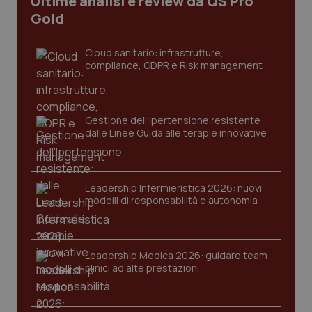
Ultime analisi e review da QS Pro
_ga_KM60CM4NPH
.quotidianosanita.it
1 anno
Gold
mes
Cloud sanitario: infrastrutture,
compliance, GDPR e Risk management
Gestione dell'Ipertensione resistente:
dalle Linee Guida alle terapie innovative
Fornitore
/
Nome
Scadenza
Descrizion
Dominio
Nome
Fornitore
/
Dominio
Scadenza
Des
_ga_0VMQEQKQ1N
.quotidianosanita.it
1 anno 1
Questo
mese
cookie
VISITOR_INFO1_LIVE
5 mesi 4
Que
Leadership Infermieristica 2026: nuovi
Google LLC
viene
settimane
imp
.youtube.com
modelli di responsabilità e autonomia
utilizzato
You
da Google
ten
Analytics
pre
per
del
mantener
vid
lo stato
Leadership Medica 2026: guidare team
inco
della
può
clinici ad alte prestazioni
sessione.
det
vis
web
uti