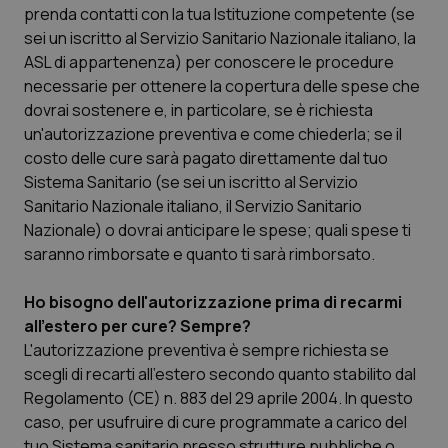
prenda contatti con la tua Istituzione competente (se
sei un iscritto al Servizio Sanitario Nazionale italiano, la
Scienza e Farmaci
ASL di appartenenza) per conoscere le procedure
necessarie per ottenere la copertura delle spese che
Studi e Analisi
dovrai sostenere e, in particolare, se è richiesta
un'autorizzazione preventiva e come chiederla; se il
Lettere al direttore
costo delle cure sarà pagato direttamente dal tuo
Sistema Sanitario (se sei un iscritto al Servizio
Edizioni Regionali
Sanitario Nazionale italiano, il Servizio Sanitario
Nazionale) o dovrai anticipare le spese; quali spese ti
QS Pro
saranno rimborsate e quanto ti sarà rimborsato.
Ho bisogno dell'autorizzazione prima di recarmi
Professionisti Sanitari.AI
all'estero per cure? Sempre?
L'autorizzazione preventiva è sempre richiesta se
Abruzzo
QS Pro Gold
scegli di recarti all'estero secondo quanto stabilito dal
Regolamento (CE) n. 883 del 29 aprile 2004. In questo
QS Club
Newsletter
Basilicata
Artrite & artrosi
caso, per usufruire di cure programmate a carico del
tuo Sistema sanitario presso strutture pubbliche o