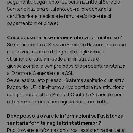
pagamento pagamento (se sei un iscritto al Servizio
Sanitario Nazionale italiano, dovrai presentare la
_ga
1 anno
Google LLC
certificazione medica e le fatture e/o ricevute di
mes
.quotidianosanita.it
pagamento in originale).
Cosa posso fare se mi viene rifiutato il rimborso?
Se sei un iscritto al Servizio Sanitario Nazionale, in caso
di provvedimento di diniego, oltre agli ordinari
strumenti di tutela in sede amministrativa e
giurisdizionale, è sempre possibile presentare istanza
al Direttore Generale della ASL.
Se sei assicurato presso il Sistema sanitario di un altro
Paese dell'UE, ti invitiamo a rivolgerti alla tua Istituzione
competente o al tuo Punto di Contatto Nazionale per
ottenere le informazioni riguardanti i tuoi diritti.
Dove posso trovare le informazioni sull'asistenza
sanitaria fornita negli altri stati membri?
Puoi trovare le informazioni circa l’assistenza sanitaria