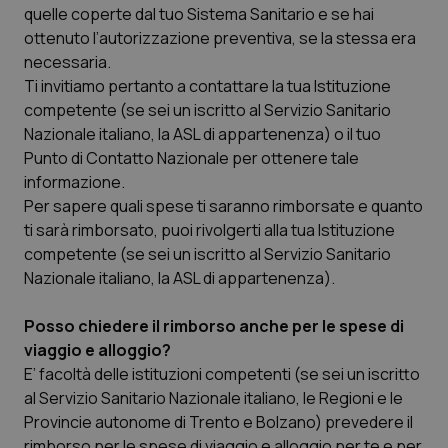
quelle coperte dal tuo Sistema Sanitario e se hai
I cookie necessari contribuiscono a rendere fruibile il
sito web abilitandone funzionalità di base quali la
ottenuto l’autorizzazione preventiva, se la stessa era
navigazione sulle pagine e l'accesso alle aree
necessaria.
protette del sito. Il sito web non è in grado di
funzionare correttamente senza questi cookie.
Ti invitiamo pertanto a contattare la tua Istituzione
Nome
Fornitore
/
Dominio
Scaden
competente (se sei un iscritto al Servizio Sanitario
Nazionale italiano, la ASL di appartenenza) o il tuo
VISITOR_PRIVACY_METADATA
5 mesi
YouTube
settim
.youtube.com
Punto di Contatto Nazionale per ottenere tale
informazione.
Per sapere quali spese ti saranno rimborsate e quanto
ti sarà rimborsato, puoi rivolgerti alla tua Istituzione
competente (se sei un iscritto al Servizio Sanitario
Nazionale italiano, la ASL di appartenenza).
Posso chiedere il rimborso anche per le spese di
viaggio e alloggio?
E’ facoltà delle istituzioni competenti (se sei un iscritto
al Servizio Sanitario Nazionale italiano, le Regioni e le
Provincie autonome di Trento e Bolzano) prevedere il
rimborso per le spese di viaggio e alloggio per te e per