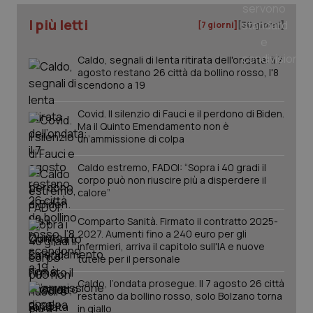
You
ges
I più letti
del
[7 giorni]
[30 giorni]
e d
per
del
Caldo, segnali di lenta ritirata dell'ondata: il 7
ute
agosto restano 26 città da bollino rosso, l'8
tracking-sites-
www.quotidianosanita.it
4
Que
scendono a 19
ironfish-tracking-
settimane
imp
named-enable
2 giorni
dal
per 
Covid. Il silenzio di Fauci e il perdono di Biden.
sis
Ma il Quinto Emendamento non è
sol
un’ammissione di colpa
ute
ide
Wel
Caldo estremo, FADOI: “Sopra i 40 gradi il
corpo può non riuscire più a disperdere il
calore”
Comparto Sanità. Firmato il contratto 2025-
2027. Aumenti fino a 240 euro per gli
infermieri, arriva il capitolo sull'IA e nuove
tutele per il personale
Caldo, l’ondata prosegue. Il 7 agosto 26 città
restano da bollino rosso, solo Bolzano torna
in giallo