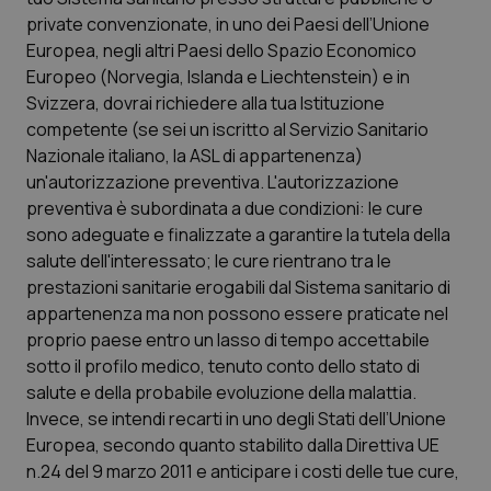
Calabria
Asma & BPCO
private convenzionate, in uno dei Paesi dell’Unione
Europea, negli altri Paesi dello Spazio Economico
Campania
Car-T
Europeo (Norvegia, Islanda e Liechtenstein) e in
Svizzera, dovrai richiedere alla tua Istituzione
competente (se sei un iscritto al Servizio Sanitario
Emilia-Romagna
Colesterolo & coronaropatie
Nazionale italiano, la ASL di appartenenza)
un'autorizzazione preventiva. L'autorizzazione
Friuli Venezia Giulia
Dermatite Atopica
preventiva è subordinata a due condizioni: le cure
sono adeguate e finalizzate a garantire la tutela della
Lazio
Diabete & glucometri
salute dell'interessato; le cure rientrano tra le
prestazioni sanitarie erogabili dal Sistema sanitario di
Liguria
Disturbi dell’umore
appartenenza ma non possono essere praticate nel
proprio paese entro un lasso di tempo accettabile
Lombardia
Dolore
sotto il profilo medico, tenuto conto dello stato di
salute e della probabile evoluzione della malattia.
Marche
Donna & Salute
Invece, se intendi recarti in uno degli Stati dell’Unione
Europea, secondo quanto stabilito dalla Direttiva UE
n.24 del 9 marzo 2011 e anticipare i costi delle tue cure,
Molise
Epatiti