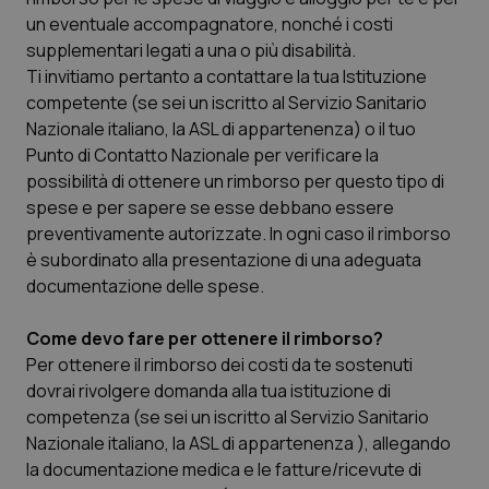
CookieScriptConsent
5 mesi
CookieScript
un eventuale accompagnatore, nonché i costi
settim
www.quotidianosanita.it
supplementari legati a una o più disabilità.
Ti invitiamo pertanto a contattare la tua Istituzione
competente (se sei un iscritto al Servizio Sanitario
Nazionale italiano, la ASL di appartenenza) o il tuo
Punto di Contatto Nazionale per verificare la
possibilità di ottenere un rimborso per questo tipo di
spese e per sapere se esse debbano essere
preventivamente autorizzate. In ogni caso il rimborso
è subordinato alla presentazione di una adeguata
documentazione delle spese.
tracking-sites-ironfish-
www.quotidianosanita.it
4
tracking-enable
settim
2 gior
Come devo fare per ottenere il rimborso?
Per ottenere il rimborso dei costi da te sostenuti
dovrai rivolgere domanda alla tua istituzione di
tracking-sites-ironfish-
www.quotidianosanita.it
4
competenza (se sei un iscritto al Servizio Sanitario
session-id
settim
Nazionale italiano, la ASL di appartenenza ), allegando
2 gior
la documentazione medica e le fatture/ricevute di