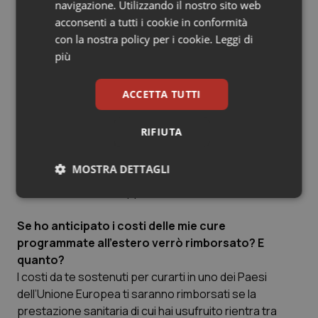
privati convenzionati operanti all’interno di uno Stato
navigazione. Utilizzando il nostro sito web
UE, negli altri Paesi SEE e nella Svizzera, sono, di
acconsenti a tutti i cookie in conformità
norma, pagate direttamente dal proprio Sistema
con la nostra policy per i cookie.
Leggi di
sanitario, ad eccezione di una eventuale
più
partecipazione alla spesa a carico del paziente (come
il ticket in Italia) e che in caso di cure programmate
ACCETTA TUTTI
potrebbe essere rimborsata, in tutto o in parte.
La Direttiva UE n.24 del 9 marzo 2011 prevede
RIFIUTA
l’assistenza indiretta: il paziente, di norma, anticipa i
costi dell’assistenza sanitaria, autorizzata nei casi
MOSTRA DETTAGLI
previsti, e successivamente richiede il rimborso al
Sistema sanitario di appartenenza.
Necessari
Statistici
Marketing
Se ho anticipato i costi delle mie cure
programmate all’estero verrò rimborsato? E
quanto?
I costi da te sostenuti per curarti in uno dei Paesi
dell’Unione Europea ti saranno rimborsati se la
Necessari
Statistici
Marketing
prestazione sanitaria di cui hai usufruito rientra tra