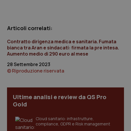
Calabria
Asma & BPCO
Campania
Car-T
Articoli correlati:
Emilia-Romagna
Colesterolo & coronaropatie
Contratto dirigenza medica e sanitaria. Fumata
bianca tra Aran e sindacati: firmata la pre intesa.
Friuli Venezia Giulia
Dermatite Atopica
Aumento medio di 290 euro al mese
28 Settembre 2023
Lazio
Diabete & glucometri
© Riproduzione riservata
Liguria
Disturbi dell’umore
Lombardia
Dolore
Ultime analisi e review da QS Pro
Gold
Marche
Donna & Salute
Cloud sanitario: infrastrutture,
compliance, GDPR e Risk management
Molise
Epatiti