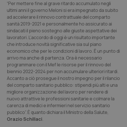
“Per mettere fine al grave ritardo accumulato negli
ultimi anni il governo Meloni si era impegnato da subito
Scienza e Farmaci
ad accelerare il rinnovo contrattuale del comparto
sanità 2019-2021 e personalmente ho assicurato ai
Studi e Analisi
sindacati il pieno sostegno alle giuste aspettative dei
lavoratori. L’accordo di oggi è un risultato importante
Lettere al direttore
che introduce novità significative sia sul piano
economico che per le condizioni di lavoro. È un punto di
Edizioni Regionali
arrivo ma anche di partenza. Ora è necessario
programmare con il Mef le risorse per il rinnovo del
biennio 2022-2024 per non accumulare ulteriori ritardi.
QS Pro
Accanto a ciò prosegue il nostro impegno per il rilancio
del comparto sanitario pubblico: stipendi più alti e una
Professionisti Sanitari.AI
migliore organizzazione del lavoro per rendere di
nuovo attrattive le professioni sanitarie e colmare la
Abruzzo
QS Pro Gold
carenza di medici e infermieri nel servizio sanitario
pubblico”. È quanto dichiara il Ministro della Salute,
QS Club
Newsletter
Basilicata
Artrite & artrosi
Orazio Schillaci
.