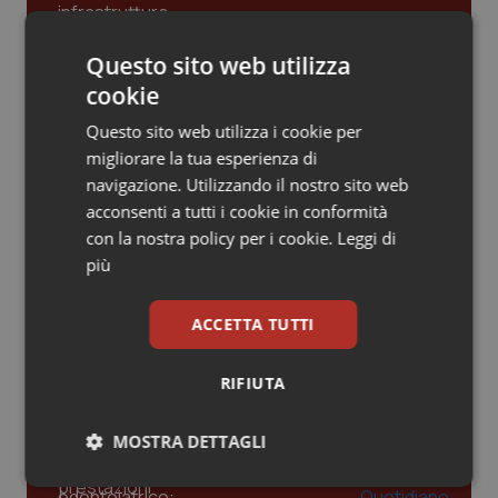
Piemonte
HIV
Questo sito web utilizza
Gestione dell'Ipertensione resistente:
dalle Linee Guida alle terapie innovative
cookie
Provincia Autonoma di Bolzano
Infezioni & Febbre
Questo sito web utilizza i cookie per
Provincia Autonoma di Trento
Ipertensione & Scompenso
migliorare la tua esperienza di
Leadership Infermieristica 2026: nuovi
navigazione. Utilizzando il nostro sito web
modelli di responsabilità e autonomia
Puglia
Malattie rare
acconsenti a tutti i cookie in conformità
con la nostra policy per i cookie.
Leggi di
più
Sardegna
Malattia di Crohn & Rettocolite Ulcerosa
Leadership Medica 2026: guidare team
clinici ad alte prestazioni
ACCETTA TUTTI
Sicilia
Neuroscienze & patologie neurodegenerative
Toscana
Obesità
RIFIUTA
AI e telemedicina nello studio
odontoiatrico: applicazioni concrete e
uso protetto
Umbria
Oftalmologia
MOSTRA DETTAGLI
Necessari
Statistici
Marketing