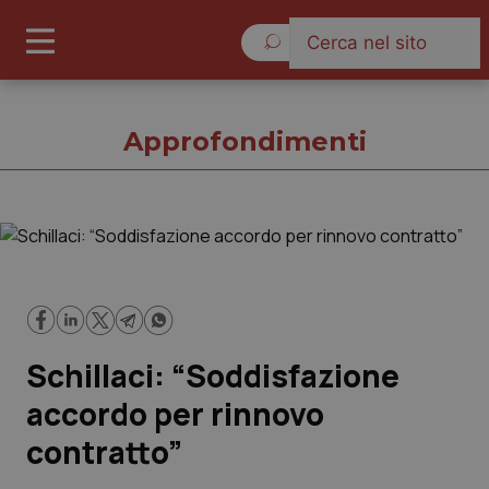
Lunedì 10 Agosto 2026
Approfondimenti
Approfondimenti
Cronache
Schillaci: “Soddisfazione
Governo e Parlamento
accordo per rinnovo
Regioni e Asl
contratto”
Lavoro e Professioni