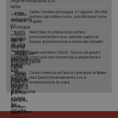
scendono a 19
Salute orale & impianti
Caldo, l’ondata prosegue. Il 7 agosto 26 città
restano da bollino rosso, solo Bolzano torna
Sangue & coagulazione
in giallo
West Nile. In Umbria intercettato
Tiroide
precocemente il virus, attivate subito le
misure di prevenzione a tutela dei cittadini
CookieScriptConsent
5 mesi
CookieScript
Tumore al seno
settim
www.quotidianosanita.it
Caldo estremo, FADOI: “Sopra i 40 gradi il
corpo può non riuscire più a disperdere il
Tumore ovarico
calore”
Covid. Il silenzio di Fauci e il perdono di Biden.
Tumori del Polmone & Testa Collo
Ma il Quinto Emendamento non è
un’ammissione di colpa
Tumori gastrointestinali
Ulcera & Reflusso
tracking-sites-ironfish-
www.quotidianosanita.it
4
Vaccini
tracking-enable
settim