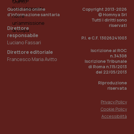
2 gior
Quotidiano online
Copyright 2013-2026
d'informazione sanitaria
© Homnya Srl
Tutti i diritti sono
riservati
tracking-sites-ironfish-
www.quotidianosanita.it
4
Direttore
session-id
settim
2 gior
responsabile
P.I. e C.F. 13026241003
Luciano Fassari
Iscrizione al ROC
Direttore editoriale
n.34308
Francesco Maria Avitto
_ga
1 anno
Google LLC
Iscrizione Tribunale
mes
.quotidianosanita.it
di Roma n.115/2013
del 22/05/2013
Riproduzione
riservata
Privacy Policy
Cookie Policy
Accessibilità