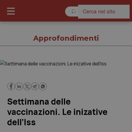
Giovedì 6 Agosto 2026
Approfondimenti
Approfondimenti
Cronache
Settimana delle
Governo e Parlamento
vaccinazioni. Le inizative
Regioni e Asl
dell’Iss
Lavoro e Professioni