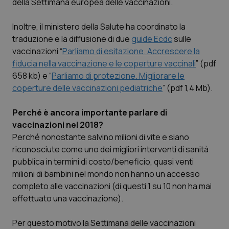
della Settimana europea delle vaccinazioni.
Piemonte
HIV
Inoltre, il ministero della Salute ha coordinato la
traduzione e la diffusione di due
guide Ecdc
sulle
Provincia Autonoma di Bolzano
Infezioni & Febbre
vaccinazioni “
Parliamo di esitazione. Accrescere la
fiducia nella vaccinazione e le coperture vaccinali
” (pdf
Provincia Autonoma di Trento
Ipertensione & Scompenso
658 kb) e “
Parliamo di protezione. Migliorare le
coperture delle vaccinazioni pediatriche
” (pdf 1,4 Mb).
Puglia
Malattie rare
Perché è ancora importante parlare di
Sardegna
Malattia di Crohn & Rettocolite Ulcerosa
vaccinazioni nel 2018?
Perché nonostante salvino milioni di vite e siano
riconosciute come uno dei migliori interventi di sanità
Sicilia
Neuroscienze & patologie neurodegenerative
pubblica in termini di costo/beneficio, quasi venti
milioni di bambini nel mondo non hanno un accesso
Toscana
Obesità
completo alle vaccinazioni (di questi 1 su 10 non ha mai
effettuato una vaccinazione).
Umbria
Oftalmologia
Per questo motivo la Settimana delle vaccinazioni