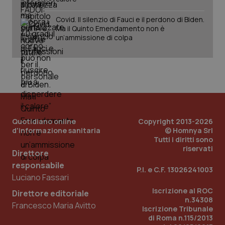
Covid. Il silenzio di Fauci e il perdono di Biden.
Ma il Quinto Emendamento non è
un’ammissione di colpa
PHPSESSID
Sessio
PHP.net
www.quotidianosanita.it
Quotidiano online
Copyright 2013-2026
d'informazione sanitaria
© Homnya Srl
Tutti i diritti sono
riservati
Direttore
responsabile
P.I. e C.F. 13026241003
Luciano Fassari
Iscrizione al ROC
Direttore editoriale
n.34308
Francesco Maria Avitto
Iscrizione Tribunale
di Roma n.115/2013