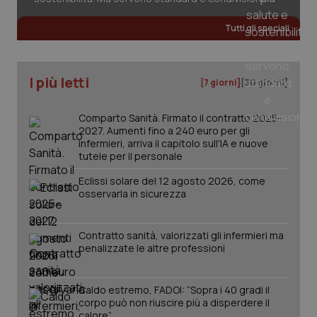
Tutti gli speciali
_ga
1 anno
Google LLC
mes
.quotidianosanita.it
I più letti
[7 giorni]
[30 giorni]
Comparto Sanità. Firmato il contratto 2025-
2027. Aumenti fino a 240 euro per gli
infermieri, arriva il capitolo sull'IA e nuove
tutele per il personale
Eclissi solare del 12 agosto 2026, come
osservarla in sicurezza
Contratto sanità, valorizzati gli infermieri ma
penalizzate le altre professioni
Caldo estremo, FADOI: “Sopra i 40 gradi il
corpo può non riuscire più a disperdere il
calore”