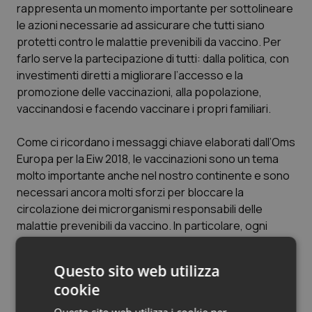
Valle D’Aosta
Oncodermatologia
rappresenta un momento importante per sottolineare
le azioni necessarie ad assicurare che tutti siano
Veneto
Oncoematologia
protetti contro le malattie prevenibili da vaccino. Per
farlo serve la partecipazione di tutti: dalla politica, con
Oncologia & Nutrizione
investimenti diretti a migliorare l’accesso e la
promozione delle vaccinazioni, alla popolazione,
vaccinandosi e facendo vaccinare i propri familiari.
Psoriasi & pelle
Come ci ricordano i messaggi chiave elaborati dall’Oms
Quotidiano Cardiologia
Europa per la Eiw 2018, le vaccinazioni sono un tema
molto importante anche nel nostro continente e sono
Quotidiano Chirurgia
necessari ancora molti sforzi per bloccare la
circolazione dei microrganismi responsabili delle
Quotidiano Oncologia
malattie prevenibili da vaccino. In particolare, ogni
persona deve poter essere vaccinata perché ognuno
Quotidiano Pediatria
di noi gioca un ruolo fondamentale nella protezione
Questo sito web utilizza
degli altri.
cookie
Rene & patologie urogenitali
Risorse utili
Questo sito web utilizza i cookie per