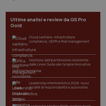
Necessari
Statistici
Marketing
I cookie necessari contribuiscono a rendere fruibile il
sito web abilitandone funzionalità di base quali la
Ultime analisi e review da QS Pro
navigazione sulle pagine e l'accesso alle aree
protette del sito. Il sito web non è in grado di
Gold
funzionare correttamente senza questi cookie.
Nome
Fornitore
/
Dominio
Scaden
Cloud sanitario: infrastrutture,
compliance, GDPR e Risk management
VISITOR_PRIVACY_METADATA
5 mesi
YouTube
settim
.youtube.com
Gestione dell'Ipertensione resistente:
dalle Linee Guida alle terapie innovative
Leadership Infermieristica 2026: nuovi
modelli di responsabilità e autonomia
Leadership Medica 2026: guidare team