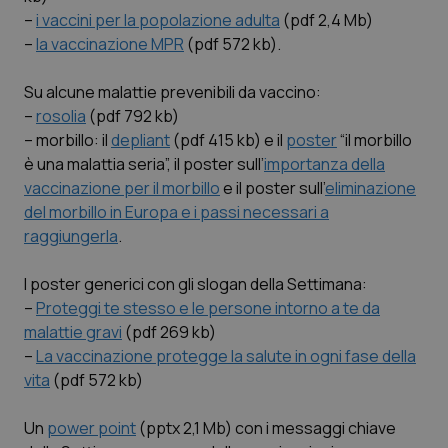
Calabria
Asma & BPCO
–
i vaccini per la popolazione adulta
(pdf 2,4 Mb)
–
la vaccinazione MPR
(pdf 572 kb).
Campania
Car-T
Su alcune malattie prevenibili da vaccino:
–
rosolia
(pdf 792 kb)
Emilia-Romagna
Colesterolo & coronaropatie
– morbillo: il
depliant
(pdf 415 kb) e il
poster
“il morbillo
è una malattia seria”, il poster sull’
importanza della
Friuli Venezia Giulia
Dermatite Atopica
vaccinazione per il morbillo
e il poster sull’
eliminazione
del morbillo in Europa e i passi necessari a
Lazio
Diabete & glucometri
raggiungerla
.
Liguria
Disturbi dell’umore
I poster generici con gli slogan della Settimana:
–
Proteggi te stesso e le persone intorno a te da
Lombardia
Dolore
malattie gravi
(pdf 269 kb)
–
La vaccinazione protegge la salute in ogni fase della
Marche
Donna & Salute
vita
(pdf 572 kb)
Un
power point
(pptx 2,1 Mb) con i messaggi chiave
Molise
Epatiti