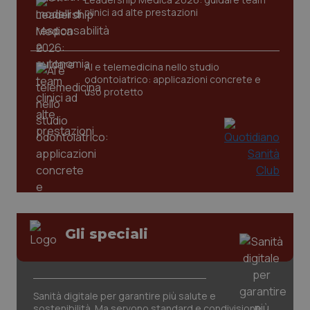
clinici ad alte prestazioni
CookieScriptConsent
5 mesi
CookieScript
settim
www.quotidianosanita.it
AI e telemedicina nello studio
odontoiatrico: applicazioni concrete e
uso protetto
tracking-sites-ironfish-
www.quotidianosanita.it
4
tracking-enable
settim
2 gior
Gli speciali
tracking-sites-ironfish-
www.quotidianosanita.it
4
Sanità digitale per garantire più salute e
session-id
settim
2 gior
sostenibilità. Ma servono standard e condivisione