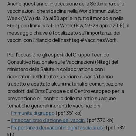
Anche quest’anno, in occasione della Settimana delle
vaccinazioni, che si declina nella World Immunization
Scienza e Farmaci
Week (Wiw) dal 24 al 30 aprile in tutto il mondo e nella
European Immunization Week (Eiw, 23-29 aprile 2018), il
Studi e Analisi
messaggio chiave è focalizzato sull’importanza dei
vaccini con il rilancio dell’hashtag #VaccinesWork.
Lettere al direttore
Per l’occasione gli esperti del Gruppo Tecnico
Edizioni Regionali
Consultivo Nazionale sulle Vaccinazioni (Nitag) del
ministero della Salute in collaborazione con i
ricercatori dell'Istituto superiore di sanità hanno
QS Pro
tradotto e adattato alcuni materiali di comunicazione
prodotti dall’Oms Europa e dal Centro europeo per la
Professionisti Sanitari.AI
prevenzione e il controllo delle malattie su alcune
tematiche generali inerenti le vaccinazioni:
Abruzzo
QS Pro Gold
–
l’immunità di gruppo
(pdf 351 kb)
–
il meccanismo d’azione dei vaccini
(pdf 376 kb)
QS Club
Newsletter
Basilicata
Artrite & artrosi
–
l’importanza dei vaccini in ogni fascia di età
(pdf 582
kb)