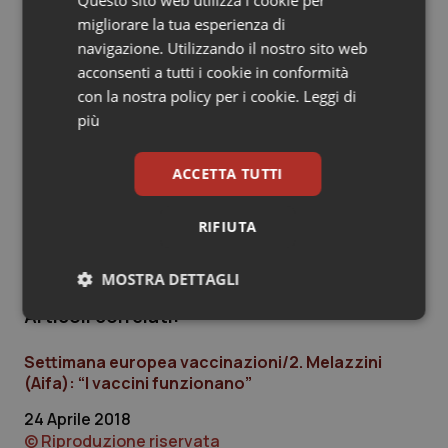
– leggi
le reazioni avverse alla vaccinazione e i rischi
Salute orale & impianti
migliorare la tua esperienza di
delle malattie infettive prevenibili
navigazione. Utilizzando il nostro sito web
– leggi l’
approfondimento
sulle attività di counselling
acconsenti a tutti i cookie in conformità
Sangue & coagulazione
realizzate dall’Iss
con la nostra policy per i cookie.
Leggi di
– leggi l’anticipazione dei nuovi
dati Passi
sulle
più
Tiroide
vaccinazioni antinfluenzale e antirosolia
– scarica la terza edizione della guida “
Vaccinazioni
ACCETTA TUTTI
Tumore al seno
pediatriche: le domande difficili
” (pdf 651 kb) realizzata
dal dipartimento di Prevenzione della Asl CN2 Alba Bra
RIFIUTA
Tumore ovarico
della Regione Piemonte.
MOSTRA DETTAGLI
Tumori del Polmone & Testa Collo
Articoli correlati:
Necessari
Statistici
Marketing
Tumori gastrointestinali
Settimana europea vaccinazioni/2. Melazzini
(Aifa): “I vaccini funzionano”
Ulcera & Reflusso
24 Aprile 2018
Vaccini
© Riproduzione riservata