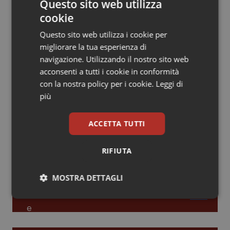
Questo sito web utilizza
cookie
Piemonte
HIV
Leadership Infermieristica 2026: nuovi
modelli di responsabilità e autonomia
Questo sito web utilizza i cookie per
Provincia Autonoma di Bolzano
Infezioni & Febbre
migliorare la tua esperienza di
navigazione. Utilizzando il nostro sito web
Leadership Medica 2026: guidare team
Provincia Autonoma di Trento
Ipertensione & Scompenso
acconsenti a tutti i cookie in conformità
clinici ad alte prestazioni
con la nostra policy per i cookie.
Leggi di
più
Puglia
Malattie rare
AI e telemedicina nello studio
Sardegna
Malattia di Crohn & Rettocolite Ulcerosa
ACCETTA TUTTI
odontoiatrico: applicazioni concrete e
uso protetto
Sicilia
Neuroscienze & patologie neurodegenerative
RIFIUTA
Toscana
Obesità
MOSTRA DETTAGLI
Necessari
Statistici
Marketing
Umbria
Oftalmologia