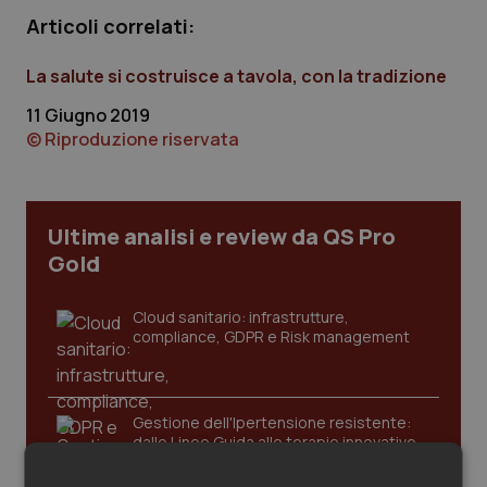
Calabria
Asma & BPCO
Articoli correlati:
Campania
Car-T
La salute si costruisce a tavola, con la tradizione
11 Giugno 2019
Emilia-Romagna
Colesterolo & coronaropatie
© Riproduzione riservata
Friuli Venezia Giulia
Dermatite Atopica
Ultime analisi e review da QS Pro
Lazio
Diabete & glucometri
Gold
Liguria
Disturbi dell’umore
Cloud sanitario: infrastrutture,
compliance, GDPR e Risk management
Lombardia
Dolore
Marche
Donna & Salute
Gestione dell'Ipertensione resistente:
dalle Linee Guida alle terapie innovative
Molise
Epatiti