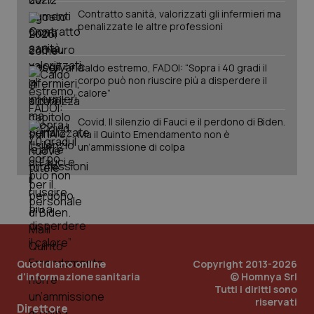
Contratto sanità, valorizzati gli infermieri ma
Salute orale & impianti
penalizzate le altre professioni
Sangue & coagulazione
Caldo estremo, FADOI: “Sopra i 40 gradi il
corpo può non riuscire più a disperdere il
CookieScriptConsent
5 mesi
CookieScript
Tiroide
calore”
settim
www.quotidianosanita.it
Covid. Il silenzio di Fauci e il perdono di Biden.
Tumore al seno
Ma il Quinto Emendamento non è
un’ammissione di colpa
Tumore ovarico
Tumori del Polmone & Testa Collo
Tumori gastrointestinali
tracking-sites-ironfish-
www.quotidianosanita.it
4
Quotidiano online
Copyright 2013-2026
Ulcera & Reflusso
tracking-enable
settim
d'informazione sanitaria
© Homnya Srl
2 gior
Tutti i diritti sono
riservati
Vaccini
Direttore