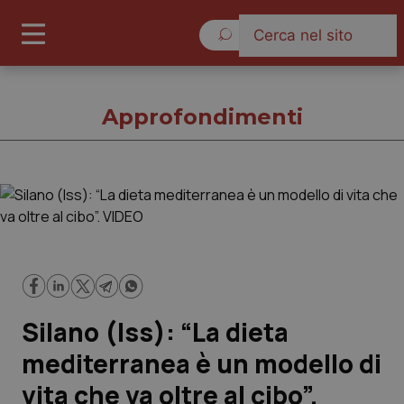
Giovedì 6 Agosto 2026
Approfondimenti
Approfondimenti
Cronache
Governo e Parlamento
Silano (Iss): “La dieta
Regioni e Asl
mediterranea è un modello di
vita che va oltre al cibo”.
Lavoro e Professioni