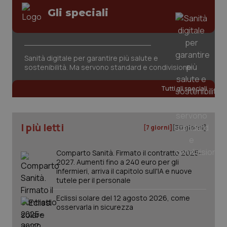
Valle D’Aosta
Oncodermatologia
Gli speciali
Veneto
Oncoematologia
Necessari
Statistici
Marketing
Oncologia & Nutrizione
Sanità digitale per garantire più salute e
I cookie necessari contribuiscono a rendere fruibile il
sostenibilità. Ma servono standard e condivisione
sito web abilitandone funzionalità di base quali la
navigazione sulle pagine e l'accesso alle aree
Psoriasi & pelle
protette del sito. Il sito web non è in grado di
Tutti gli speciali
funzionare correttamente senza questi cookie.
Quotidiano Cardiologia
Nome
Fornitore
/
Dominio
Scaden
VISITOR_PRIVACY_METADATA
5 mesi
YouTube
I più letti
[7 giorni]
[30 giorni]
settim
.youtube.com
Quotidiano Chirurgia
Comparto Sanità. Firmato il contratto 2025-
Quotidiano Oncologia
2027. Aumenti fino a 240 euro per gli
infermieri, arriva il capitolo sull'IA e nuove
tutele per il personale
Quotidiano Pediatria
Eclissi solare del 12 agosto 2026, come
osservarla in sicurezza
Rene & patologie urogenitali