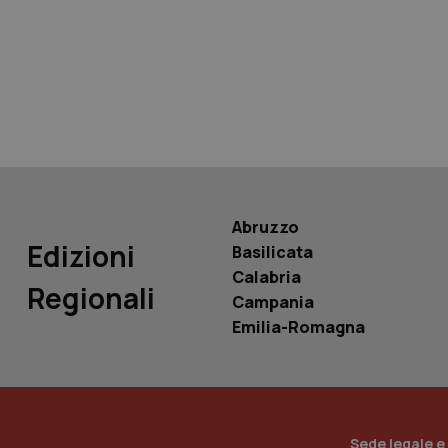
tracking-sites-ironf
tracking-enable
tracking-sites-ironf
session-id
_ga
Abruzzo
Edizioni
Basilicata
Calabria
Regionali
Campania
PHPSESSID
Emilia-Romagna
_ga_KM60CM4NPH
Sede legale e