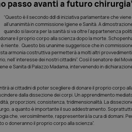
o passo avanti a futuro chirurgia
“Questo è il secondo ddl di iniziativa parlamentare che vien
all’unanimità in commissione Igiene e Sanità. A dimostrazion
quando si lavora per la sanità si va oltre l’appartenenza poli
i donare il proprio corpo alla scienza dopo la morte. Schopen
to è niente. Questo bis unanime suggerisce che in commissione
sta armonia costruttiva permetterà a molti altri provvedimenti,
io, nell’ interesse dei nostri cittadini”. Così il senatore del Mo
ne e Sanita di Palazzo Madama, intervenendo in dichiarazione 
rà ai cittadini di poter scegliere di donare il proprio corpo al
cindere dalla dissezione dei corpi. Un apprendimento mediato
fondità, proporzioni, consistenza, tridimensionalità. La dissezione
irurgo, a quanto è importante il suo addestramento. Soprattutt
gia che, verosimilmente, rappresenterà la cura di domani. P
to o doneranno il proprio corpo alla scienza”.