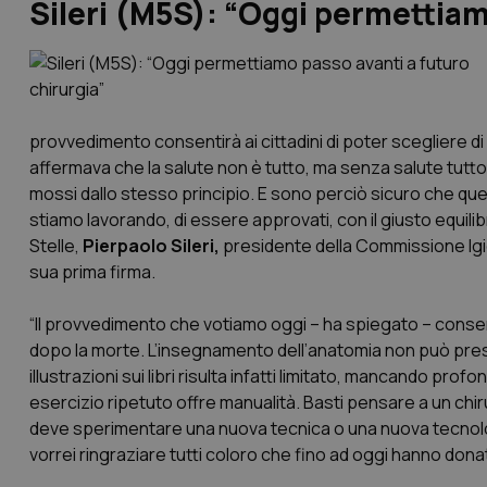
Sileri (M5S): “Oggi permettiam
provvedimento consentirà ai cittadini di poter scegliere d
affermava che la salute non è tutto, ma senza salute tut
mossi dallo stesso principio. E sono perciò sicuro che que
stiamo lavorando, di essere approvati, con il giusto equilibr
Stelle,
Pierpaolo Sileri,
presidente della Commissione Igie
sua prima firma.
“Il provvedimento che votiamo oggi – ha spiegato – consenti
dopo la morte. L’insegnamento dell’anatomia non può pres
illustrazioni sui libri risulta infatti limitato, mancando pro
esercizio ripetuto offre manualità. Basti pensare a un ch
deve sperimentare una nuova tecnica o una nuova tecnolo
vorrei ringraziare tutti coloro che fino ad oggi hanno dona