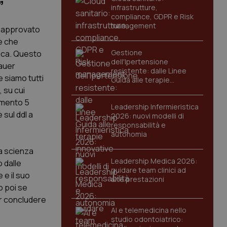
”
infrastrutture,
compliance, GDPR e Risk
management
e approvato
e che
Gestione
tica. Questo
dell'Ipertensione
hauer
resistente: dalle Linee
 siamo tutti
Guida alle terapie
innovative
 su cui
vimento 5
Leadership Infermieristica
sul ddl a
2026: nuovi modelli di
responsabilità e
autonomia
la scienza
Leadership Medica 2026:
 dalle
guidare team clinici ad
 e il suo
alte prestazioni
o poi se
er concludere
AI e telemedicina nello
studio odontoiatrico: