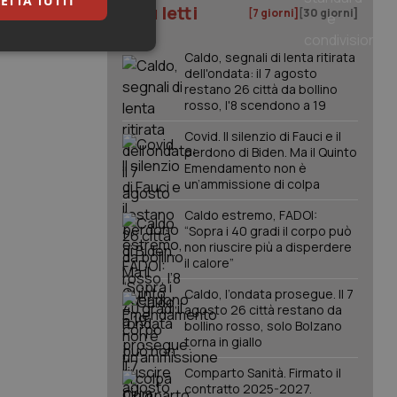
ETTA TUTTI
I più letti
[7 giorni]
[30 giorni]
keting
Caldo, segnali di lenta ritirata
dell'ondata: il 7 agosto
restano 26 città da bollino
rosso, l'8 scendono a 19
Covid. Il silenzio di Fauci e il
perdono di Biden. Ma il Quinto
Emendamento non è
un’ammissione di colpa
igazione sulle pagine
Caldo estremo, FADOI:
kie.
“Sopra i 40 gradi il corpo può
non riuscire più a disperdere
il calore”
er memorizzare le
utente per la loro
Caldo, l’ondata prosegue. Il 7
 dati sul consenso
agosto 26 città restano da
itiche e
bollino rosso, solo Bolzano
tendo che le loro
ssioni future.
torna in giallo
l servizio Cookie-
Comparto Sanità. Firmato il
erenze di consenso
contratto 2025-2027.
sario che il banner