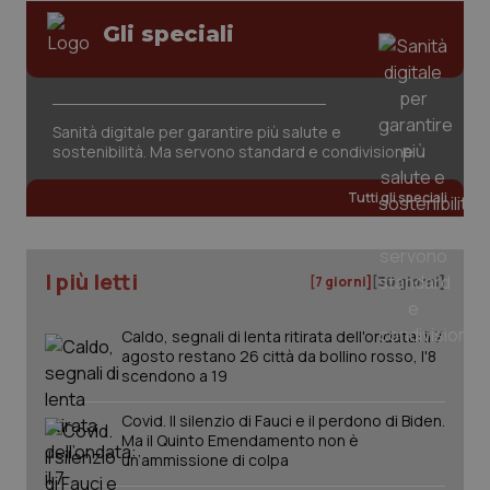
Salute orale & impianti
VISITOR_PRIVACY_METADATA
5 mesi
YouTube
Gli speciali
settim
.youtube.com
Sangue & coagulazione
Sanità digitale per garantire più salute e
Tiroide
sostenibilità. Ma servono standard e condivisione
Tumore al seno
Tutti gli speciali
Tumore ovarico
I più letti
[7 giorni]
[30 giorni]
Tumori del Polmone & Testa Collo
Caldo, segnali di lenta ritirata dell'ondata: il 7
agosto restano 26 città da bollino rosso, l'8
Tumori gastrointestinali
scendono a 19
CookieScriptConsent
5 mesi
CookieScript
settim
www.quotidianosanita.it
Ulcera & Reflusso
Covid. Il silenzio di Fauci e il perdono di Biden.
Ma il Quinto Emendamento non è
un’ammissione di colpa
Vaccini