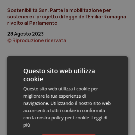
Sostenibilità Ssn. Parte la mobilitazione per
Piemonte
HIV
sostenere il progetto di legge dell’Emilia-Romagna
rivolto al Parlamento
Provincia Autonoma di Bolzano
Infezioni & Febbre
28 Agosto 2023
© Riproduzione riservata
Provincia Autonoma di Trento
Ipertensione & Scompenso
Puglia
Malattie rare
Ultime analisi e review da QS Pro
Questo sito web utilizza
Sardegna
Malattia di Crohn & Rettocolite Ulcerosa
Gold
cookie
Sicilia
Neuroscienze & patologie neurodegenerative
Questo sito web utilizza i cookie per
Cloud sanitario: infrastrutture,
compliance, GDPR e Risk management
migliorare la tua esperienza di
navigazione. Utilizzando il nostro sito web
Toscana
Obesità
acconsenti a tutti i cookie in conformità
con la nostra policy per i cookie.
Leggi di
Gestione dell'Ipertensione resistente:
Umbria
Oftalmologia
dalle Linee Guida alle terapie innovative
più