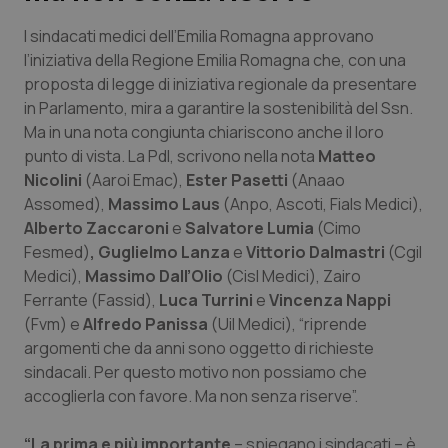
I sindacati medici dell’Emilia Romagna approvano
Scienza e Farmaci
l’iniziativa della Regione Emilia Romagna che, con una
proposta di legge di iniziativa regionale da presentare
Studi e Analisi
in Parlamento, mira a garantire la sostenibilità del Ssn.
Ma in una nota congiunta chiariscono anche il loro
Lettere al direttore
punto di vista. La Pdl, scrivono nella nota
Matteo
Nicolini
(Aaroi Emac),
Ester Pasetti
(Anaao
Edizioni Regionali
Assomed),
Massimo Laus
(Anpo, Ascoti, Fials Medici),
Alberto Zaccaroni
e
Salvatore Lumia
(Cimo
Fesmed)
, Guglielmo Lanza
e
Vittorio Dalmastri
(Cgil
QS Pro
Medici),
Massimo Dall’Olio
(Cisl Medici), Zairo
Ferrante (Fassid),
Luca Turrini
e
Vincenza Nappi
Professionisti Sanitari.AI
(Fvm) e
Alfredo Panissa
(Uil Medici), “riprende
argomenti che da anni sono oggetto di richieste
Abruzzo
QS Pro Gold
sindacali. Per questo motivo non possiamo che
accoglierla con favore. Ma non senza riserve”.
QS Club
Newsletter
Basilicata
Artrite & artrosi
“La prima e più importante
– spiegano i sindacati – è