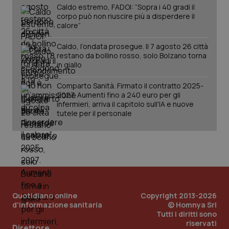
Caldo estremo, FADOI: “Sopra i 40 gradi il
corpo può non riuscire più a disperdere il
calore”
Caldo, l’ondata prosegue. Il 7 agosto 26 città
restano da bollino rosso, solo Bolzano torna
in giallo
tracking-sites-ironfish-
www.quotidianosanita.it
4
tracking-enable
settim
Comparto Sanità. Firmato il contratto 2025-
2 gior
2027. Aumenti fino a 240 euro per gli
infermieri, arriva il capitolo sull'IA e nuove
tutele per il personale
tracking-sites-ironfish-
www.quotidianosanita.it
4
session-id
settim
2 gior
_ga
1 anno
Google LLC
Quotidiano online
Copyright 2013-2026
mes
.quotidianosanita.it
d'informazione sanitaria
© Homnya Srl
Tutti i diritti sono
riservati
Direttore