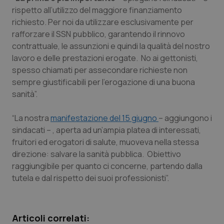
Calabria
Asma & BPCO
rispetto all’utilizzo del maggiore finanziamento
richiesto. Per noi da utilizzare esclusivamente per
Campania
Car-T
rafforzare il SSN pubblico, garantendo il rinnovo
contrattuale, le assunzioni e quindi la qualità del nostro
lavoro e delle prestazioni erogate. No ai gettonisti,
Emilia-Romagna
Colesterolo & coronaropatie
spesso chiamati per assecondare richieste non
sempre giustificabili per l’erogazione di una buona
Friuli Venezia Giulia
Dermatite Atopica
sanità”.
Lazio
Diabete & glucometri
“La nostra
manifestazione del 15 giugno
– aggiungono i
sindacati – , aperta ad un’ampia platea di interessati,
Liguria
Disturbi dell’umore
fruitori ed erogatori di salute, muoveva nella stessa
direzione: salvare la sanità pubblica. Obiettivo
Lombardia
Dolore
raggiungibile per quanto ci concerne, partendo dalla
tutela e dal rispetto dei suoi professionisti”.
Marche
Donna & Salute
Molise
Epatiti
Articoli correlati: