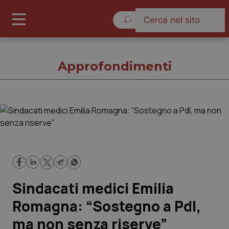
Lunedì 10 Agosto 2026
Approfondimenti
Approfondimenti
Cronache
Governo e Parlamento
Sindacati medici Emilia
Regioni e Asl
Romagna: “Sostegno a Pdl,
ma non senza riserve”
Lavoro e Professioni