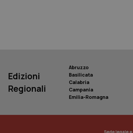
tracking-sites-ironf
tracking-enable
tracking-sites-ironf
session-id
_ga
Abruzzo
Edizioni
Basilicata
Calabria
Regionali
Campania
PHPSESSID
Emilia-Romagna
_ga_KM60CM4NPH
Sede legale e