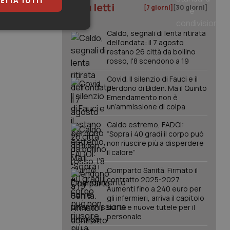
ETTA TUTTI
I più letti
[7 giorni]
[30 giorni]
keting
Caldo, segnali di lenta ritirata
dell'ondata: il 7 agosto
restano 26 città da bollino
rosso, l'8 scendono a 19
Covid. Il silenzio di Fauci e il
perdono di Biden. Ma il Quinto
Emendamento non è
un’ammissione di colpa
igazione sulle pagine
Caldo estremo, FADOI:
kie.
“Sopra i 40 gradi il corpo può
non riuscire più a disperdere
il calore”
er memorizzare le
utente per la loro
Comparto Sanità. Firmato il
 dati sul consenso
contratto 2025-2027.
itiche e
Aumenti fino a 240 euro per
tendo che le loro
ssioni future.
gli infermieri, arriva il capitolo
sull'IA e nuove tutele per il
l servizio Cookie-
personale
erenze di consenso
sario che il banner