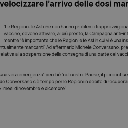
elocizzare l’arrivo delle dosi ma
“Le Regioni e le Asl che non hanno problemi di approvvigion
vaccino, devono attivare, al più presto, la Campagna anti-in
mentre “è importante che le Regioni e le Asl in cui vi è una ins
 eventualmente mancanti”. Ad affermarlo Michele Conversano, pr
ia relativa alla sospensione della consegna di una parte dei vacci
è una vera emergenza” perché “nel nostro Paese, il picco influe
ude Conversano c’è tempo per le Regioni in debito di recuperar
ro i mesi di novembre e dicembre”.