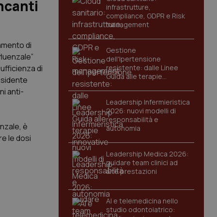
ncanti
infrastrutture,
compliance, GDPR e Risk
management
amento di
Gestione
fluenzale”
dell'Ipertensione
ufficienza di
resistente: dalle Linee
Guida alle terapie
esidente
innovative
ni anti-
Leadership Infermieristica
2026: nuovi modelli di
responsabilità e
nzale, è
autonomia
e le dosi
Leadership Medica 2026:
guidare team clinici ad
alte prestazioni
AI e telemedicina nello
studio odontoiatrico: