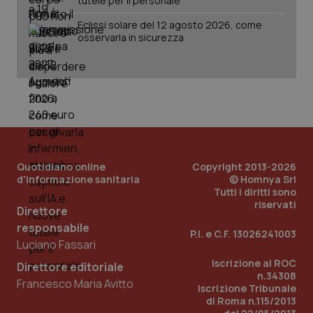
tutele per il personale
Eclissi solare del 12 agosto 2026, come
osservarla in sicurezza
_ga
1 anno
Google LLC
mes
.quotidianosanita.it
Quotidiano online
Copyright 2013-2026
d'informazione sanitaria
© Homnya Srl
Tutti i diritti sono
riservati
Direttore
responsabile
P.I. e C.F. 13026241003
Luciano Fassari
Iscrizione al ROC
Direttore editoriale
n.34308
Francesco Maria Avitto
Iscrizione Tribunale
di Roma n.115/2013