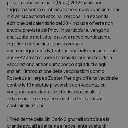
prevenzione vaccinale (Pnpv) 2012-14 sia per
Calabria
Asma & BPCO
l’aggiornamento e l’introduzione di nuove vaccinazioni
in diversi calendari vaccinali regionali. La seconda
Campania
Car-T
edizione del calendario del 2014 include offerte non
ancora previste dal Pnpv; in particolare, vengono
Emilia-Romagna
Colesterolo & coronaropatie
analizzate e motivate le nuove raccomandazioni di
introdurre la vaccinazione universale
Friuli Venezia Giulia
Dermatite Atopica
antimeningococco B, l'estensione della vaccinazione
anti-HPV ad altre coorti femminili e ai maschi e della
Lazio
Diabete & glucometri
vaccinazione antipneumococco agli adulti e agli
anziani, l'introduzione delle vaccinazioni contro
Rotavirus e Herpes Zoster. Per ogni offerta vaccinale
Liguria
Disturbi dell’umore
contro le 19 malattie prevenibili con vaccinazioni
vengono specificate la schedula vaccinale, le
Lombardia
Dolore
indicazioni, le categorie a rischio e le eventuali
controindicazioni.
Marche
Donna & Salute
Il Presidente della SItI Carlo Signorelli sottolinea la
Molise
Epatiti
grande attualità del tema e l'eccellente scelta di