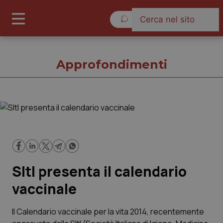
Venerdì 7 Agosto 2026
Approfondimenti
Approfondimenti
Cronache
SItI presenta il calendario
Governo e Parlamento
vaccinale
Regioni e Asl
Il Calendario vaccinale per la vita 2014, recentemente
Lavoro e Professioni