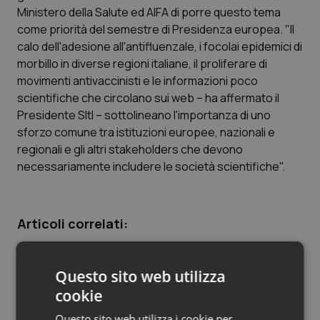
Ministero della Salute ed AIFA di porre questo tema
Piemonte
HIV
come priorità del semestre di Presidenza europea. "Il
calo dell'adesione all'antifluenzale, i focolai epidemici di
Provincia Autonoma di Bolzano
Infezioni & Febbre
morbillo in diverse regioni italiane, il proliferare di
movimenti antivaccinisti e le informazioni poco
scientifiche che circolano sui web – ha affermato il
Provincia Autonoma di Trento
Ipertensione & Scompenso
Presidente SItI – sottolineano l'importanza di uno
sforzo comune tra istituzioni europee, nazionali e
Puglia
Malattie rare
regionali e gli altri stakeholders che devono
necessariamente includere le società scientifiche".
Sardegna
Malattia di Crohn & Rettocolite Ulcerosa
Sicilia
Neuroscienze & patologie neurodegenerative
Articoli correlati:
Toscana
Obesità
Vaccinazioni. Lorenzin: “Abbassare la soglia di
guardia è sbagliato e molto pericoloso”
Questo sito web utilizza
Umbria
Oftalmologia
cookie
04 Novembre 2014
© Riproduzione riservata
Questo sito web utilizza i cookie per