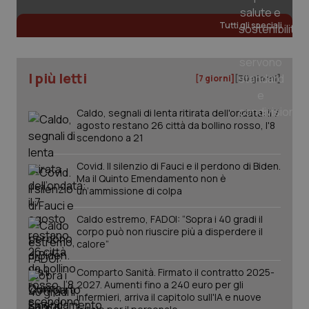
Tutti gli speciali
CookieScriptConsent
5 mesi
CookieScript
settim
www.quotidianosanita.it
I più letti
[7 giorni]
[30 giorni]
Caldo, segnali di lenta ritirata dell'ondata: il 7
agosto restano 26 città da bollino rosso, l'8
scendono a 21
Covid. Il silenzio di Fauci e il perdono di Biden.
Ma il Quinto Emendamento non è
un’ammissione di colpa
tracking-sites-ironfish-
www.quotidianosanita.it
4
tracking-enable
settim
Caldo estremo, FADOI: “Sopra i 40 gradi il
2 gior
corpo può non riuscire più a disperdere il
calore”
Comparto Sanità. Firmato il contratto 2025-
2027. Aumenti fino a 240 euro per gli
tracking-sites-ironfish-
www.quotidianosanita.it
4
session-id
settim
infermieri, arriva il capitolo sull'IA e nuove
2 gior