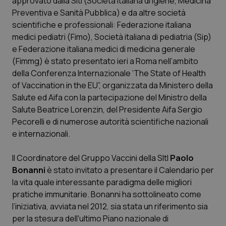
approvato dalla SItI (Società Italiana di Igiene, Medicina
Preventiva e Sanità Pubblica) e da altre società
Scienza e Farmaci
scientifiche e professionali: Federazione italiana
medici pediatri (Fimo), Società italiana di pediatria (Sip)
e Federazione italiana medici di medicina generale
Studi e Analisi
(Fimmg) è stato presentato ieri a Roma nell’ambito
della Conferenza Internazionale ‘The State of Health
Lettere al direttore
of Vaccination in the EU”, organizzata da Ministero della
Salute ed Aifa con la partecipazione del Ministro della
Edizioni Regionali
Salute Beatrice Lorenzin, del Presidente Aifa Sergio
Pecorelli e di numerose autorità scientifiche nazionali
QS Pro
e internazionali.
Professionisti Sanitari.AI
Il Coordinatore del Gruppo Vaccini della SItI
Paolo
Bonanni
è stato invitato a presentare il Calendario per
Abruzzo
QS Pro Gold
la vita quale interessante paradigma delle migliori
pratiche immunitarie. Bonanni ha sottolineato come
QS Club
Newsletter
l’iniziativa, avviata nel 2012, sia stata un riferimento sia
Basilicata
Artrite & artrosi
per la stesura dell'ultimo Piano nazionale di