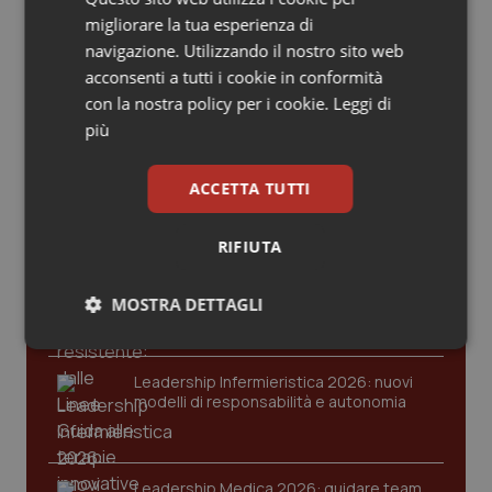
Valle D’Aosta
Oncodermatologia
migliorare la tua esperienza di
navigazione. Utilizzando il nostro sito web
Veneto
Oncoematologia
acconsenti a tutti i cookie in conformità
Ultime analisi e review da QS Pro
con la nostra policy per i cookie.
Leggi di
Gold
Oncologia & Nutrizione
più
Cloud sanitario: infrastrutture,
Psoriasi & pelle
compliance, GDPR e Risk management
ACCETTA TUTTI
Quotidiano Cardiologia
RIFIUTA
Gestione dell'Ipertensione resistente:
Quotidiano Chirurgia
dalle Linee Guida alle terapie innovative
MOSTRA DETTAGLI
Quotidiano Oncologia
Necessari
Statistici
Marketing
Leadership Infermieristica 2026: nuovi
Quotidiano Pediatria
modelli di responsabilità e autonomia
Rene & patologie urogenitali
Leadership Medica 2026: guidare team