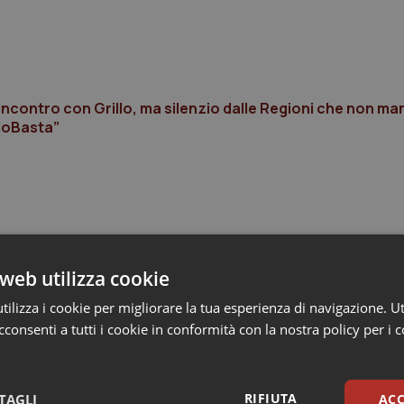
ncontro con Grillo, ma silenzio dalle Regioni che non m
“MoBasta”
web utilizza cookie
ilizza i cookie per migliorare la tua esperienza di navigazione. Ut
consenti a tutti i cookie in conformità con la nostra policy per i 
RIFIUTA
TAGLI
ACC