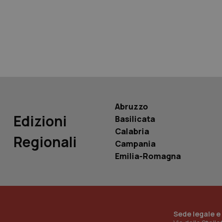
tracking-sites-ironf
tracking-enable
tracking-sites-ironf
session-id
_ga
Abruzzo
Edizioni
Basilicata
Calabria
Regionali
Campania
PHPSESSID
Emilia-Romagna
_ga_KM60CM4NPH
Sede legale e