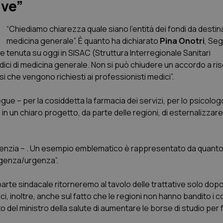
ive”
“Chiediamo chiarezza quale siano l’entità dei fondi da destina
medicina generale”. È quanto ha dichiarato
Pina Onotri
, Seg
one tenuta su oggi in SISAC (Struttura Interregionale Sanitari
ici di medicina generale. Non si può chiudere un accordo a ris
i che vengono richiesti ai professionisti medici”.
gue – per la cosiddetta la farmacia dei servizi, per lo psicologo
n un chiaro progetto, da parte delle regioni, di esternalizzare i
– evidenzia – . Un esempio emblematico è rappresentato da quan
ergenza/urgenza”.
i parte sindacale ritorneremo al tavolo delle trattative solo dopo
ici, inoltre, anche sul fatto che le regioni non hanno bandito i 
 del ministro della salute di aumentare le borse di studio per 