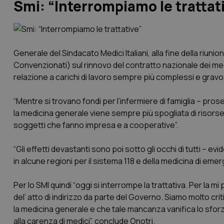
Smi: “Interrompiamo le trattat
Generale del Sindacato Medici Italiani, alla fine della riuni
Convenzionati) sul rinnovo del contratto nazionale dei med
relazione a carichi di lavoro sempre più complessi e gravos
“Mentre si trovano fondi per l’infermiere di famiglia – prose
la medicina generale viene sempre più spogliata di risorse i
soggetti che fanno impresa e a cooperative”.
“Gli effetti devastanti sono poi sotto gli occhi di tutti 
in alcune regioni per il sistema 118 e della medicina di em
Per lo SMI quindi “oggi si interrompe la trattativa. Per la m
del’ atto di indirizzo da parte del Governo. Siamo molto crit
la medicina generale e che tale mancanza vanifica lo sforzo
alla carenza di medici”, conclude Onotri.