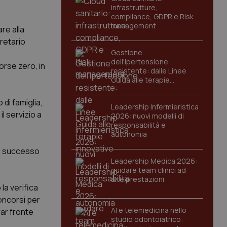
infrastrutture,
compliance, GDPR e Risk
management
re alla
retario
Gestione
dell'Ipertensione
orse zero, in
resistente: dalle Linee
Guida alle terapie
innovative
 di famiglia,
Leadership Infermieristica
l servizio a
2026: nuovi modelli di
responsabilità e
autonomia
to successo
Leadership Medica 2026:
guidare team clinici ad
alte prestazioni
 la verifica
concorsi per
AI e telemedicina nello
far fronte
studio odontoiatrico: