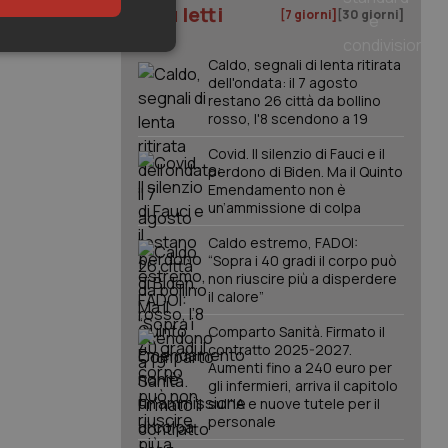
I più letti
[7 giorni]
[30 giorni]
keting
Caldo, segnali di lenta ritirata
dell'ondata: il 7 agosto
restano 26 città da bollino
rosso, l'8 scendono a 19
Covid. Il silenzio di Fauci e il
perdono di Biden. Ma il Quinto
Emendamento non è
un’ammissione di colpa
igazione sulle pagine
Caldo estremo, FADOI:
kie.
“Sopra i 40 gradi il corpo può
non riuscire più a disperdere
il calore”
er memorizzare le
utente per la loro
Comparto Sanità. Firmato il
 dati sul consenso
contratto 2025-2027.
itiche e
tendo che le loro
Aumenti fino a 240 euro per
ssioni future.
gli infermieri, arriva il capitolo
sull'IA e nuove tutele per il
l servizio Cookie-
personale
erenze di consenso
sario che il banner