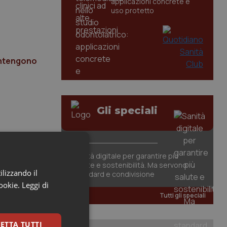
applicazioni concrete e
uso protetto
antengono
Gli speciali
Sanità digitale per garantire più
salute e sostenibilità. Ma servono
ilizzando il
standard e condivisione
cookie.
Leggi di
Tutti gli speciali
ETTA TUTTI