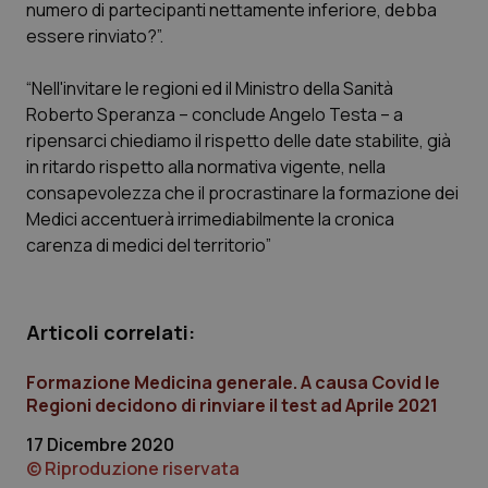
numero di partecipanti nettamente inferiore, debba
Calabria
Asma & BPCO
essere rinviato?”.
Campania
Car-T
“Nell'invitare le regioni ed il Ministro della Sanità
Roberto Speranza – conclude Angelo Testa – a
Emilia-Romagna
Colesterolo & coronaropatie
ripensarci chiediamo il rispetto delle date stabilite, già
in ritardo rispetto alla normativa vigente, nella
Friuli Venezia Giulia
Dermatite Atopica
consapevolezza che il procrastinare la formazione dei
Medici accentuerà irrimediabilmente la cronica
Lazio
Diabete & glucometri
carenza di medici del territorio”
Liguria
Disturbi dell’umore
Articoli correlati:
Lombardia
Dolore
Formazione Medicina generale. A causa Covid le
Regioni decidono di rinviare il test ad Aprile 2021
Marche
Donna & Salute
17 Dicembre 2020
© Riproduzione riservata
Molise
Epatiti