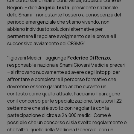
concorso siano reali e condivisibili, stupisce come le
Regioni – dice
Angelo Testa
, presidente nazionale
Scienza e Farmaci
dello Snami – nonostante fossero a conoscenza del
periodo emergenziale che stiamo vivendo, non
abbiano individuato soluzioni alternative per
Studi e Analisi
permettere il regolare svolgimento delle prove e il
successivo avviamento dei CFSMG”.
Lettere al direttore
“I giovani Medici – aggiunge
Federico Di Renzo
,
Edizioni Regionali
responsabile nazionale Snami Giovani Medici e precari
– si ritrovano nuovamente ad avere degli intoppi per
QS Pro
affrontare e completare il percorso formativo che
dovrebbe essere garantito anche durante un
Professionisti Sanitari.AI
contesto come quello attuale. Facciamo il paragone
con il concorso per le specializzazione, tenutosi il 22
Abruzzo
QS Pro Gold
settembre che si è svolto con regolarità con la
partecipazione di circa a 24.000 medici .Come è
QS Club
Newsletter
possibile che un concorso si sia svolto regolarmente e
Basilicata
Artrite & artrosi
che l'altro, quello della Medicina Generale ,con un