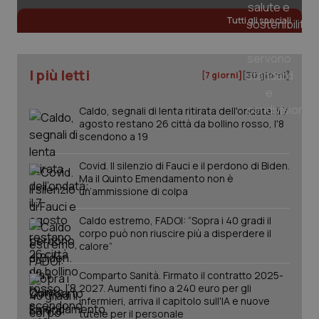
Salute orale & impianti
Tutti gli speciali
Sangue & coagulazione
I più letti
[7 giorni]
[30 giorni]
Tiroide
Caldo, segnali di lenta ritirata dell'ondata: il 7
agosto restano 26 città da bollino rosso, l'8
Tumore al seno
scendono a 19
Tumore ovarico
Covid. Il silenzio di Fauci e il perdono di Biden.
Ma il Quinto Emendamento non è
un’ammissione di colpa
CookieScriptConsent
5 mesi
CookieScript
Tumori del Polmone & Testa Collo
settim
www.quotidianosanita.it
Caldo estremo, FADOI: “Sopra i 40 gradi il
corpo può non riuscire più a disperdere il
Tumori gastrointestinali
calore”
Ulcera & Reflusso
Comparto Sanità. Firmato il contratto 2025-
2027. Aumenti fino a 240 euro per gli
infermieri, arriva il capitolo sull'IA e nuove
Vaccini
tutele per il personale