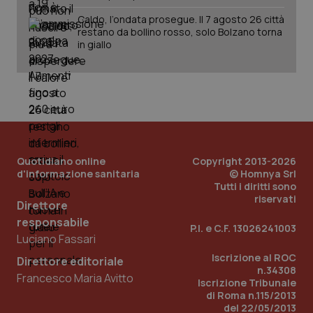
Caldo, l’ondata prosegue. Il 7 agosto 26 città
restano da bollino rosso, solo Bolzano torna
in giallo
tracking-sites-ironfish-
www.quotidianosanita.it
4
tracking-enable
settim
2 gior
tracking-sites-ironfish-
www.quotidianosanita.it
4
session-id
settim
2 gior
Quotidiano online
Copyright 2013-2026
d'informazione sanitaria
© Homnya Srl
Tutti i diritti sono
riservati
Direttore
_ga
1 anno
Google LLC
mes
.quotidianosanita.it
responsabile
P.I. e C.F. 13026241003
Luciano Fassari
Iscrizione al ROC
Direttore editoriale
n.34308
Francesco Maria Avitto
Iscrizione Tribunale
di Roma n.115/2013
del 22/05/2013