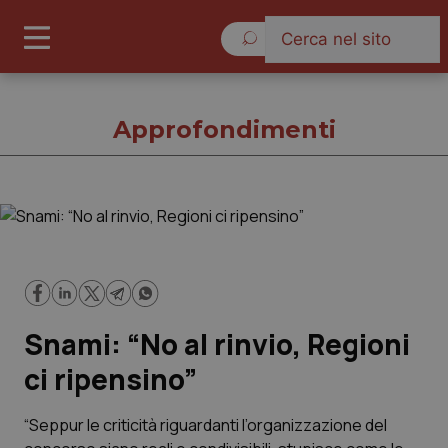
Sabato 8 Agosto 2026
Approfondimenti
Approfondimenti
Cronache
Snami: “No al rinvio, Regioni
Governo e Parlamento
ci ripensino”
Regioni e Asl
“Seppur le criticità riguardanti l’organizzazione del
Lavoro e Professioni