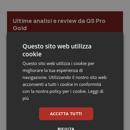
Piemonte
HIV
Ultime analisi e review da QS Pro
Provincia Autonoma di Bolzano
Infezioni & Febbre
Gold
Provincia Autonoma di Trento
Ipertensione & Scompenso
Cloud sanitario: infrastrutture,
Questo sito web utilizza
compliance, GDPR e Risk management
cookie
Puglia
Malattie rare
Questo sito web utilizza i cookie per
Sardegna
Malattia di Crohn & Rettocolite Ulcerosa
migliorare la tua esperienza di
Gestione dell'Ipertensione resistente:
dalle Linee Guida alle terapie innovative
navigazione. Utilizzando il nostro sito web
acconsenti a tutti i cookie in conformità
Sicilia
Neuroscienze & patologie neurodegenerative
con la nostra policy per i cookie.
Leggi di
più
Leadership Infermieristica 2026: nuovi
Toscana
Obesità
modelli di responsabilità e autonomia
ACCETTA TUTTI
Umbria
Oftalmologia
Leadership Medica 2026: guidare team
RIFIUTA