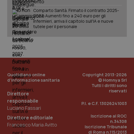
Comparto Sanità. Firmato il contratto 2025-
2027. Aumenti fino a 240 euro per gli
infermieri, arriva il capitolo sull'IA e nuove
tracking-sites-ironfish-
www.quotidianosanita.it
4
tutele per il personale
tracking-enable
settim
2 gior
tracking-sites-ironfish-
www.quotidianosanita.it
4
session-id
settim
2 gior
Quotidiano online
Copyright 2013-2026
d'informazione sanitaria
© Homnya Srl
Tutti i diritti sono
riservati
_ga
1 anno
Google LLC
Direttore
mes
.quotidianosanita.it
responsabile
P.I. e C.F. 13026241003
Luciano Fassari
Iscrizione al ROC
Direttore editoriale
n.34308
Francesco Maria Avitto
Iscrizione Tribunale
di Roma n.115/2013