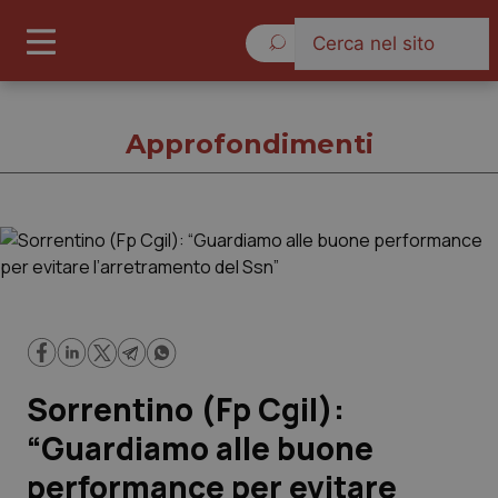
Lunedì 10 Agosto 2026
Approfondimenti
Approfondimenti
Cronache
Governo e Parlamento
Sorrentino (Fp Cgil):
Regioni e Asl
“Guardiamo alle buone
performance per evitare
Lavoro e Professioni