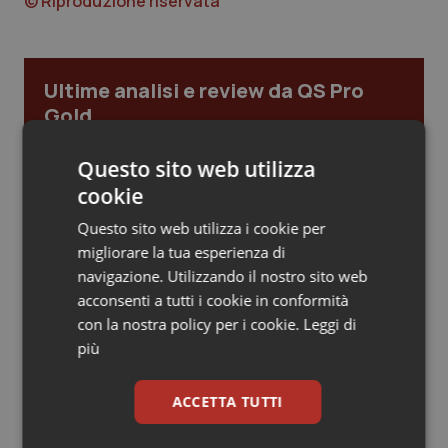
© Riproduzione riservata
Piemonte
HIV
Provincia Autonoma di Bolzano
Infezioni & Febbre
Ultime analisi e review da QS Pro
Gold
Provincia Autonoma di Trento
Ipertensione & Scompenso
Questo sito web utilizza
Cloud sanitario: infrastrutture,
compliance, GDPR e Risk management
Puglia
Malattie rare
cookie
Questo sito web utilizza i cookie per
Sardegna
Malattia di Crohn & Rettocolite Ulcerosa
migliorare la tua esperienza di
Gestione dell'Ipertensione resistente:
navigazione. Utilizzando il nostro sito web
dalle Linee Guida alle terapie innovative
Sicilia
Neuroscienze & patologie neurodegenerative
acconsenti a tutti i cookie in conformità
con la nostra policy per i cookie.
Leggi di
Toscana
Obesità
più
Leadership Infermieristica 2026: nuovi
modelli di responsabilità e autonomia
Umbria
Oftalmologia
ACCETTA TUTTI