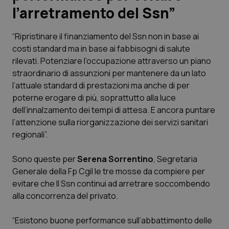
l’arretramento del Ssn”
Scienza e Farmaci
“Ripristinare il finanziamento del Ssn non in base ai
costi standard ma in base ai fabbisogni di salute
Studi e Analisi
rilevati. Potenziare l’occupazione attraverso un piano
straordinario di assunzioni per mantenere da un lato
Lettere al direttore
l’attuale standard di prestazioni ma anche di per
poterne erogare di più, soprattutto alla luce
Edizioni Regionali
dell’innalzamento dei tempi di attesa. E ancora puntare
l’attenzione sulla riorganizzazione dei servizi sanitari
QS Pro
regionali”.
Professionisti Sanitari.AI
Sono queste per
Serena Sorrentino
, Segretaria
Generale della Fp Cgil le tre mosse da compiere per
Abruzzo
QS Pro Gold
evitare che Il Ssn continui ad arretrare soccombendo
alla concorrenza del privato.
QS Club
Newsletter
Basilicata
Artrite & artrosi
“Esistono buone performance sull’abbattimento delle