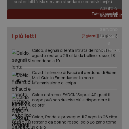
sostenibilità. Ma servono standard e condivisione
Salute orale & impianti
Tutti gli speciali
Sangue & coagulazione
I più letti
Tiroide
[7 giorni]
[30 giorni]
Caldo, segnali di lenta ritirata dell'ondata: il 7
Tumore al seno
agosto restano 26 città da bollino rosso, l'8
scendono a 19
Tumore ovarico
Covid. Il silenzio di Fauci e il perdono di Biden.
Ma il Quinto Emendamento non è
CookieScriptConsent
5 mesi
CookieScript
Tumori del Polmone & Testa Collo
un’ammissione di colpa
settim
www.quotidianosanita.it
Caldo estremo, FADOI: “Sopra i 40 gradi il
Tumori gastrointestinali
corpo può non riuscire più a disperdere il
calore”
Ulcera & Reflusso
Caldo, l’ondata prosegue. Il 7 agosto 26 città
restano da bollino rosso, solo Bolzano torna
Vaccini
in giallo