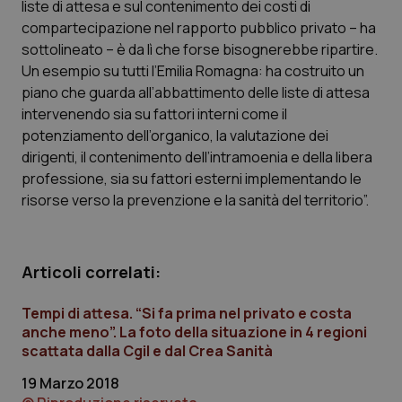
liste di attesa e sul contenimento dei costi di
Calabria
Asma & BPCO
compartecipazione nel rapporto pubblico privato – ha
sottolineato – è da lì che forse bisognerebbe ripartire.
Campania
Car-T
Un esempio su tutti l’Emilia Romagna: ha costruito un
piano che guarda all’abbattimento delle liste di attesa
Emilia-Romagna
Colesterolo & coronaropatie
intervenendo sia su fattori interni come il
potenziamento dell’organico, la valutazione dei
Friuli Venezia Giulia
Dermatite Atopica
dirigenti, il contenimento dell’intramoenia e della libera
professione, sia su fattori esterni implementando le
Lazio
Diabete & glucometri
risorse verso la prevenzione e la sanità del territorio”.
Liguria
Disturbi dell’umore
Articoli correlati:
Lombardia
Dolore
Tempi di attesa. “Si fa prima nel privato e costa
anche meno”. La foto della situazione in 4 regioni
Marche
Donna & Salute
scattata dalla Cgil e dal Crea Sanità
19 Marzo 2018
Molise
Epatiti