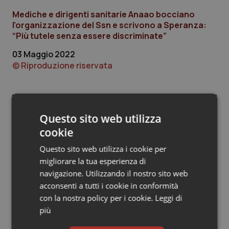
Mediche e dirigenti sanitarie Anaao bocciano
Piemonte
HIV
l’organizzazione del Ssn e scrivono a Speranza:
“Più tutele senza essere discriminate”
Provincia Autonoma di Bolzano
Infezioni & Febbre
03 Maggio 2022
© Riproduzione riservata
Provincia Autonoma di Trento
Ipertensione & Scompenso
Puglia
Malattie rare
Ultime analisi e review da QS Pro
Questo sito web utilizza
Gold
Sardegna
Malattia di Crohn & Rettocolite Ulcerosa
cookie
Questo sito web utilizza i cookie per
Cloud sanitario: infrastrutture,
Sicilia
Neuroscienze & patologie neurodegenerative
compliance, GDPR e Risk management
migliorare la tua esperienza di
navigazione. Utilizzando il nostro sito web
Toscana
Obesità
acconsenti a tutti i cookie in conformità
con la nostra policy per i cookie.
Leggi di
Gestione dell'Ipertensione resistente:
Umbria
Oftalmologia
dalle Linee Guida alle terapie innovative
più