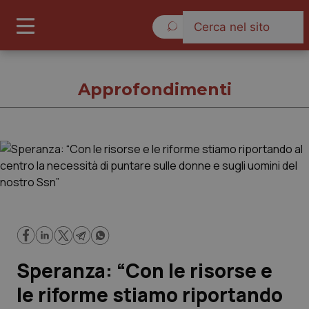
Sabato 8 Agosto 2026
Approfondimenti
Approfondimenti
Cronache
Governo e Parlamento
Speranza: “Con le risorse e
Regioni e Asl
le riforme stiamo riportando
Lavoro e Professioni