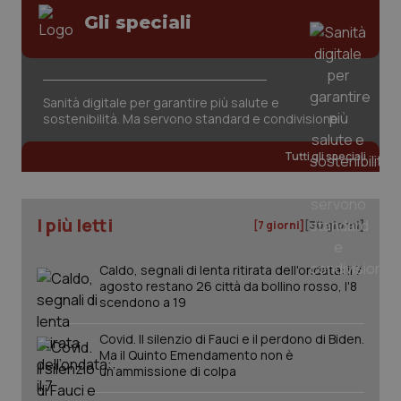
VISITOR_PRIVACY_METADATA
5 mesi
Salute orale & impianti
YouTube
Gli speciali
settim
.youtube.com
Sangue & coagulazione
Sanità digitale per garantire più salute e
Tiroide
sostenibilità. Ma servono standard e condivisione
Tutti gli speciali
Tumore al seno
Tumore ovarico
I più letti
[7 giorni]
[30 giorni]
Tumori del Polmone & Testa Collo
Caldo, segnali di lenta ritirata dell'ondata: il 7
agosto restano 26 città da bollino rosso, l'8
Tumori gastrointestinali
scendono a 19
CookieScriptConsent
5 mesi
CookieScript
settim
www.quotidianosanita.it
Covid. Il silenzio di Fauci e il perdono di Biden.
Ulcera & Reflusso
Ma il Quinto Emendamento non è
un’ammissione di colpa
Vaccini