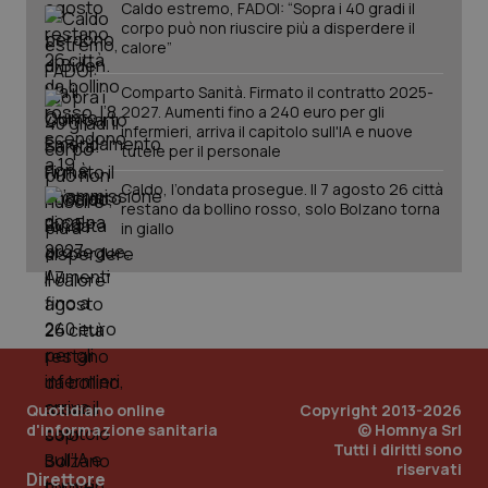
Caldo estremo, FADOI: “Sopra i 40 gradi il
corpo può non riuscire più a disperdere il
calore”
Comparto Sanità. Firmato il contratto 2025-
2027. Aumenti fino a 240 euro per gli
infermieri, arriva il capitolo sull'IA e nuove
tutele per il personale
tracking-sites-ironfish-
www.quotidianosanita.it
4
tracking-enable
settim
Caldo, l’ondata prosegue. Il 7 agosto 26 città
2 gior
restano da bollino rosso, solo Bolzano torna
in giallo
tracking-sites-ironfish-
www.quotidianosanita.it
4
session-id
settim
2 gior
_ga
1 anno
Google LLC
Quotidiano online
Copyright 2013-2026
mes
.quotidianosanita.it
d'informazione sanitaria
© Homnya Srl
Tutti i diritti sono
riservati
Direttore