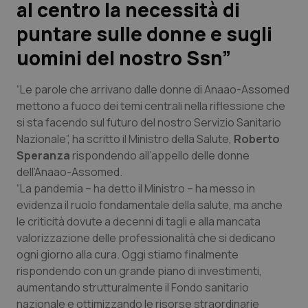
al centro la necessità di
puntare sulle donne e sugli
Scienza e Farmaci
uomini del nostro Ssn”
Studi e Analisi
“Le parole che arrivano dalle donne di Anaao-Assomed
Lettere al direttore
mettono a fuoco dei temi centrali nella riflessione che
si sta facendo sul futuro del nostro Servizio Sanitario
Edizioni Regionali
Nazionale”, ha scritto il Ministro della Salute,
Roberto
Speranza
rispondendo all’appello delle donne
dell’Anaao-Assomed.
QS Pro
“La pandemia – ha detto il Ministro – ha messo in
evidenza il ruolo fondamentale della salute, ma anche
Professionisti Sanitari.AI
le criticità dovute a decenni di tagli e alla mancata
valorizzazione delle professionalità che si dedicano
Abruzzo
QS Pro Gold
ogni giorno alla cura. Oggi stiamo finalmente
rispondendo con un grande piano di investimenti,
QS Club
Newsletter
Basilicata
Artrite & artrosi
aumentando strutturalmente il Fondo sanitario
nazionale e ottimizzando le risorse straordinarie