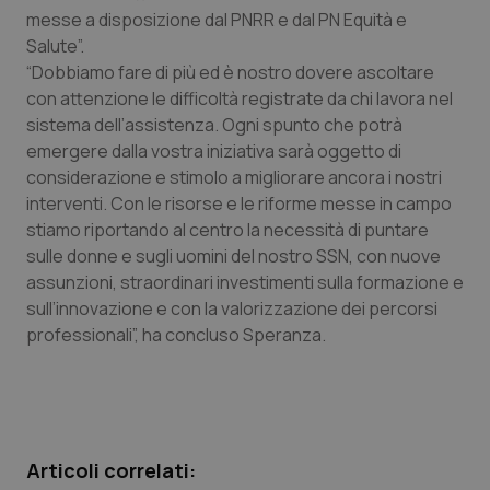
Calabria
Asma & BPCO
messe a disposizione dal PNRR e dal PN Equità e
Salute”.
“Dobbiamo fare di più ed è nostro dovere ascoltare
Campania
Car-T
con attenzione le difficoltà registrate da chi lavora nel
sistema dell’assistenza. Ogni spunto che potrà
Emilia-Romagna
Colesterolo & coronaropatie
emergere dalla vostra iniziativa sarà oggetto di
considerazione e stimolo a migliorare ancora i nostri
Friuli Venezia Giulia
Dermatite Atopica
interventi. Con le risorse e le riforme messe in campo
stiamo riportando al centro la necessità di puntare
Lazio
Diabete & glucometri
sulle donne e sugli uomini del nostro SSN, con nuove
assunzioni, straordinari investimenti sulla formazione e
Liguria
Disturbi dell’umore
sull’innovazione e con la valorizzazione dei percorsi
professionali”, ha concluso Speranza.
Lombardia
Dolore
Marche
Donna & Salute
Articoli correlati:
Molise
Epatiti