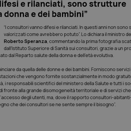
fesi e rilanciati, sono strutture
la donna e dei bambini”
“I consultori vanno difesi e rilanciati. In questi anni non sono s
valorizzati come avrebbero potuto”. Lo dichiara il ministro de
Roberto Speranza
, commentando la prima fotografia sca
dall'Istituto Superiore di Sanità sui consultori, grazie a un p
to dal Reparto salute della donna e dell'età evolutiva.
nciare da quella delle donne e dei bambini. Forniscono servizi 
estazioni che vengono fornite sostanzialmente in modo gratuit
à, i responsabili scientifici del ministero della Salute e tutti i s
 di fronte alla grande disomogeneità territoriale e di servizi ch
accesso degli utenti, ma, dove il rapporto consultori-abitanti-
l segno che dei consultori se ne sente sempre il bisogno”.