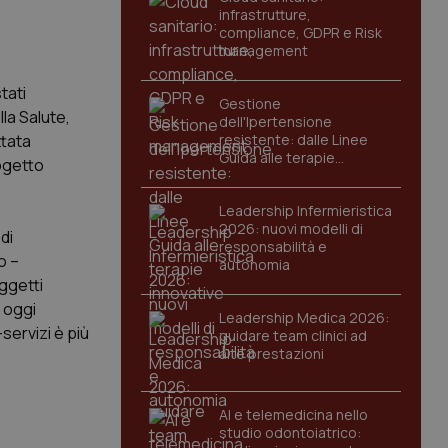
infrastrutture,
compliance, GDPR e Risk
management
tati
Gestione
lla Salute,
dell'Ipertensione
ttata
resistente: dalle Linee
Guida alle terapie
rogetto
innovative
Leadership Infermieristica
2026: nuovi modelli di
di
responsabilità e
o –
autonomia
oggetti
e oggi
Leadership Medica 2026:
servizi è più
guidare team clinici ad
alte prestazioni
AI e telemedicina nello
studio odontoiatrico: