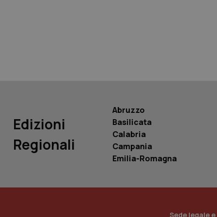
tracking-sites-ironf
tracking-enable
tracking-sites-ironf
session-id
_ga
Abruzzo
Edizioni
Basilicata
Calabria
Regionali
Campania
PHPSESSID
Emilia-Romagna
_ga_KM60CM4NPH
Sede legale e