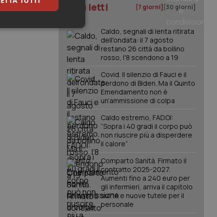
ETTA TUTTI
I più letti
[7 giorni]
[30 giorni]
keting
Caldo, segnali di lenta ritirata
dell'ondata: il 7 agosto
restano 26 città da bollino
rosso, l'8 scendono a 19
Covid. Il silenzio di Fauci e il
perdono di Biden. Ma il Quinto
Emendamento non è
un’ammissione di colpa
igazione sulle pagine
Caldo estremo, FADOI:
kie.
“Sopra i 40 gradi il corpo può
non riuscire più a disperdere
il calore”
er memorizzare le
utente per la loro
Comparto Sanità. Firmato il
 dati sul consenso
contratto 2025-2027.
itiche e
Aumenti fino a 240 euro per
tendo che le loro
ssioni future.
gli infermieri, arriva il capitolo
sull'IA e nuove tutele per il
l servizio Cookie-
personale
erenze di consenso
sario che il banner