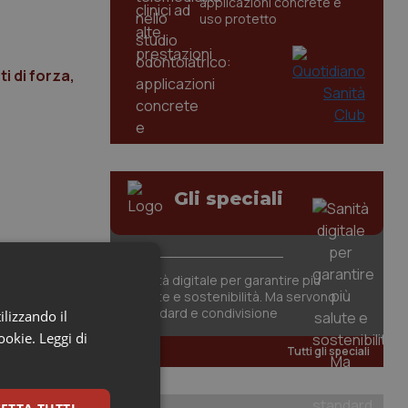
applicazioni concrete e
uso protetto
i di forza,
Gli speciali
Sanità digitale per garantire più
salute e sostenibilità. Ma servono
standard e condivisione
ilizzando il
cookie.
Leggi di
Tutti gli speciali