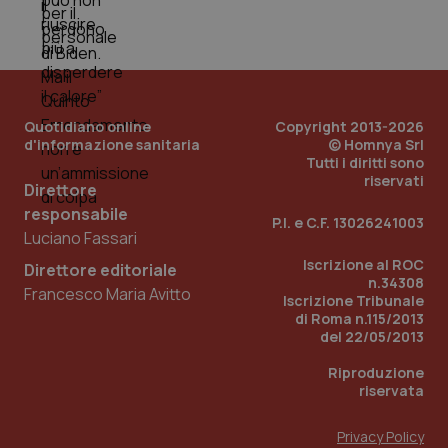
tracking-sites-ironfish-
www.quotidianosanita.it
4
tracking-enable
settim
2 gior
Quotidiano online
Copyright 2013-2026
tracking-sites-ironfish-
www.quotidianosanita.it
4
d'informazione sanitaria
© Homnya Srl
session-id
settim
Tutti i diritti sono
2 gior
riservati
Direttore
responsabile
P.I. e C.F. 13026241003
Luciano Fassari
_ga
1 anno
Google LLC
mes
.quotidianosanita.it
Iscrizione al ROC
Direttore editoriale
n.34308
Francesco Maria Avitto
Iscrizione Tribunale
di Roma n.115/2013
del 22/05/2013
Riproduzione
riservata
Privacy Policy