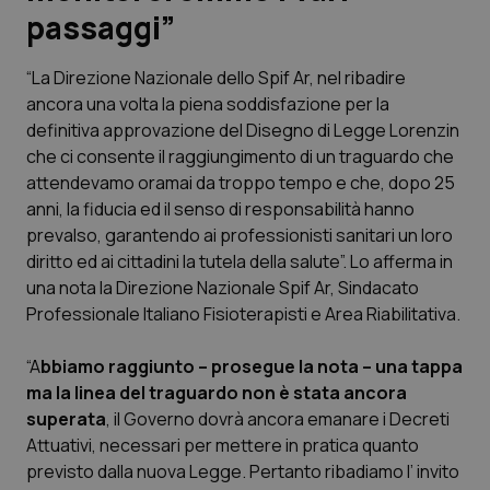
passaggi”
Scienza e Farmaci
“La Direzione Nazionale dello Spif Ar, nel ribadire
ancora una volta la piena soddisfazione per la
Studi e Analisi
definitiva approvazione del Disegno di Legge Lorenzin
che ci consente il raggiungimento di un traguardo che
Lettere al direttore
attendevamo oramai da troppo tempo e che, dopo 25
anni, la fiducia ed il senso di responsabilità hanno
Edizioni Regionali
prevalso, garantendo ai professionisti sanitari un loro
diritto ed ai cittadini la tutela della salute”. Lo afferma in
QS Pro
una nota la Direzione Nazionale Spif Ar, Sindacato
Professionale Italiano Fisioterapisti e Area Riabilitativa.
Professionisti Sanitari.AI
“A
bbiamo raggiunto – prosegue la nota – una tappa
Abruzzo
QS Pro Gold
ma la linea del traguardo non è stata ancora
superata
, il Governo dovrà ancora emanare i Decreti
QS Club
Newsletter
Attuativi, necessari per mettere in pratica quanto
Basilicata
Artrite & artrosi
previsto dalla nuova Legge. Pertanto ribadiamo l’ invito