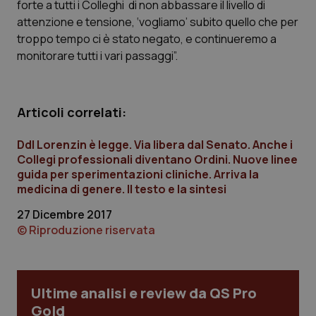
forte a tutti i Colleghi di non abbassare il livello di
Calabria
Asma & BPCO
attenzione e tensione, ‘vogliamo’ subito quello che per
troppo tempo ci è stato negato, e continueremo a
Campania
Car-T
monitorare tutti i vari passaggi”.
Emilia-Romagna
Colesterolo & coronaropatie
Articoli correlati:
Friuli Venezia Giulia
Dermatite Atopica
Ddl Lorenzin è legge. Via libera dal Senato. Anche i
Lazio
Diabete & glucometri
Collegi professionali diventano Ordini. Nuove linee
guida per sperimentazioni cliniche. Arriva la
medicina di genere. Il testo e la sintesi
Liguria
Disturbi dell’umore
27 Dicembre 2017
© Riproduzione riservata
Lombardia
Dolore
Marche
Donna & Salute
Ultime analisi e review da QS Pro
Molise
Epatiti
Gold