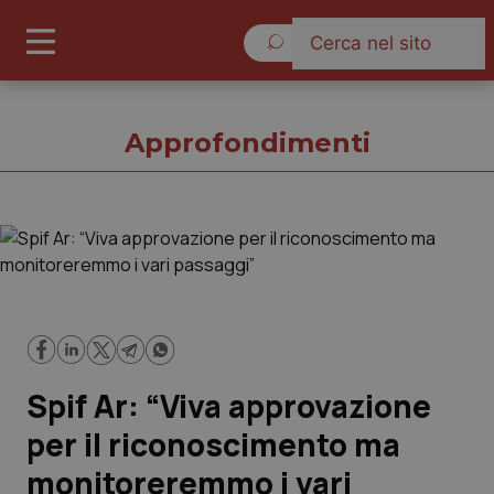
Giovedì 6 Agosto 2026
Approfondimenti
Approfondimenti
Cronache
Governo e Parlamento
Spif Ar: “Viva approvazione
Regioni e Asl
per il riconoscimento ma
monitoreremmo i vari
Lavoro e Professioni