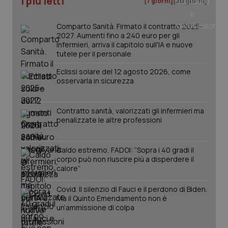
I più letti
[7 giorni]
[30 giorni]
Salute orale & impianti
Comparto Sanità. Firmato il contratto 2025-
2027. Aumenti fino a 240 euro per gli
Sangue & coagulazione
infermieri, arriva il capitolo sull'IA e nuove
tutele per il personale
Tiroide
Eclissi solare del 12 agosto 2026, come
osservarla in sicurezza
Tumore al seno
CookieScriptConsent
Contratto sanità, valorizzati gli infermieri ma
5 mesi
CookieScript
Tumore ovarico
settim
www.quotidianosanita.it
penalizzate le altre professioni
Tumori del Polmone & Testa Collo
Caldo estremo, FADOI: “Sopra i 40 gradi il
corpo può non riuscire più a disperdere il
calore”
Tumori gastrointestinali
Covid. Il silenzio di Fauci e il perdono di Biden.
Ulcera & Reflusso
Ma il Quinto Emendamento non è
un’ammissione di colpa
Vaccini