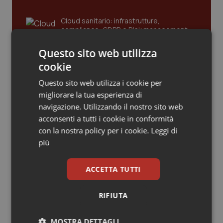
Piemonte
HIV
Cloud sanitario: infrastrutture,
compliance, GDPR e Risk management
Provincia Autonoma di Bolzano
Infezioni & Febbre
Questo sito web utilizza
cookie
Provincia Autonoma di Trento
Ipertensione & Scompenso
Gestione dell'Ipertensione resistente:
dalle Linee Guida alle terapie innovative
Questo sito web utilizza i cookie per
Puglia
Malattie rare
migliorare la tua esperienza di
navigazione. Utilizzando il nostro sito web
Leadership Infermieristica 2026: nuovi
acconsenti a tutti i cookie in conformità
Sardegna
Malattia di Crohn & Rettocolite Ulcerosa
modelli di responsabilità e autonomia
con la nostra policy per i cookie.
Leggi di
più
Sicilia
Neuroscienze & patologie neurodegenerative
Leadership Medica 2026: guidare team
ACCETTA TUTTI
Toscana
Obesità
clinici ad alte prestazioni
RIFIUTA
Umbria
Oftalmologia
AI e telemedicina nello studio
MOSTRA DETTAGLI
odontoiatrico: applicazioni concrete e