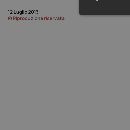
12 Luglio 2013
Neces
© Riproduzione riservata
I cookie necessari con
e l'accesso alle aree 
Nome
VISITOR_PRIVACY_
CookieScriptConse