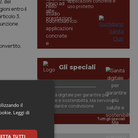
applicazioni concrete e
2, del
uso protetto
ioni entro il
ticolo 3,
 funzione
convertito,
Gli speciali
a base delle
anitario
Sanità digitale per garantire più
salute e sostenibilità. Ma servono
ilizzando il
standard e condivisione
cookie.
Leggi di
Tutti gli speciali
ETTA TUTTI