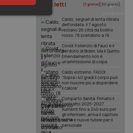
I più letti
[7 giorni]
[30 giorni]
keting
Caldo, segnali di lenta ritirata
dell'ondata: il 7 agosto
restano 26 città da bollino
rosso, l'8 scendono a 19
Covid. Il silenzio di Fauci e il
perdono di Biden. Ma il Quinto
Emendamento non è
un’ammissione di colpa
igazione sulle pagine
Caldo estremo, FADOI:
kie.
“Sopra i 40 gradi il corpo può
non riuscire più a disperdere
il calore”
er memorizzare le
utente per la loro
Comparto Sanità. Firmato il
 dati sul consenso
contratto 2025-2027.
itiche e
tendo che le loro
Aumenti fino a 240 euro per
ssioni future.
gli infermieri, arriva il capitolo
sull'IA e nuove tutele per il
l servizio Cookie-
personale
erenze di consenso
sario che il banner