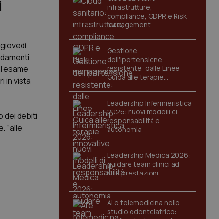
i
infrastrutture,
compliance, GDPR e Risk
management
 giovedì
Gestione
ndamenti
dell'Ipertensione
à l'esame
resistente: dalle Linee
Guida alle terapie
 in vista
innovative
Leadership Infermieristica
2026: nuovi modelli di
o dei debiti
responsabilità e
, “alle
autonomia
Leadership Medica 2026:
guidare team clinici ad
alte prestazioni
AI e telemedicina nello
studio odontoiatrico: