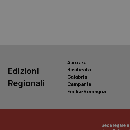
tracking-sites-ironf
tracking-enable
tracking-sites-ironf
session-id
_ga
Abruzzo
Edizioni
Basilicata
Calabria
Regionali
Campania
PHPSESSID
Emilia-Romagna
_ga_KM60CM4NPH
Sede legale e