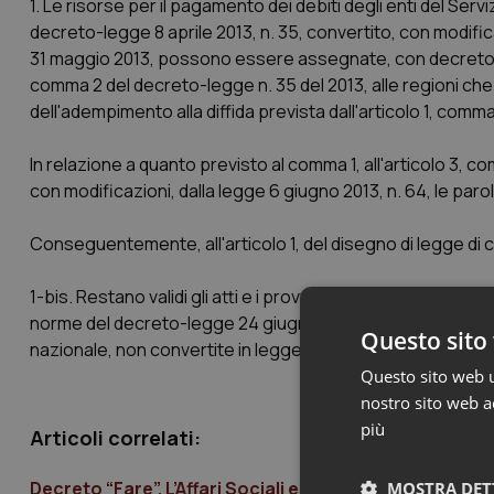
1. Le risorse per il pagamento dei debiti degli enti del Servi
decreto-legge 8 aprile 2013, n. 35, convertito, con modificaz
31 maggio 2013, possono essere assegnate, con decreto di
comma 2 del decreto-legge n. 35 del 2013, alle regioni che 
dell'adempimento alla diffida prevista dall'articolo 1, com
In relazione a quanto previsto al comma 1, all'articolo 3, c
con modificazioni, dalla legge 6 giugno 2013, n. 64, le par
Conseguentemente, all'articolo 1, del disegno di legge di
1-
bis
. Restano validi gli atti e i provvedimenti adottati e sono
norme del decreto-legge 24 giugno 2013, n. 74, recante misu
Questo sito 
nazionale, non convertite in legge. 3. 05. Il Governo.
Questo sito web ut
nostro sito web ac
più
Articoli correlati:
Decreto “Fare”. L’Affari Sociali esprime parere favor
MOSTRA DET