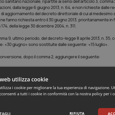
zio sanitario nazionale, ripartite ai sensi dell'articolo 3, comma 
ioni, dalla legge 6 giugno 2013, n. 64, e non richieste dalle reg
 aggiornamento del decreto direttoriale di cui al medesimo ar
ne fanno richiesta entro il 30 giugno 2013, prioritariamente in
ma 174, della legge 30 dicembre 2004, n. 311.
omma 9, ultimo periodo, del decreto-legge 8 aprile 2013, n. 35, 
ole: «30 giugno» sono sostituite dalle seguente: «15 luglio».
 conversione, dopo il comma 2, aggiungere il seguente:
 fatti salvi gli effetti prodottisi ed i rapporti giuridici sorti sull
re urgenti per i pagamenti dei debiti degli enti del Servizio s
web utilizza cookie
ilizza i cookie per migliorare la tua esperienza di navigazione. Ut
consenti a tutti i cookie in conformità con la nostra policy per i 
RIFIUTA
evole ma con condizioni
TAGLI
ACC