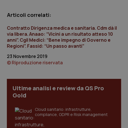
Calabria
Asma & BPCO
Articoli correlati:
Campania
Car-T
Contratto Dirigenza medica e sanitaria. Cdm dà il
Emilia-Romagna
Colesterolo & coronaropatie
via libera. Anaao: “Vicini a un risultato atteso 10
anni”. Cgil Medici: “Bene impegno di Governo e
Regioni”. Fassid: “Un passo avanti”
Friuli Venezia Giulia
Dermatite Atopica
23 Novembre 2019
© Riproduzione riservata
Lazio
Diabete & glucometri
Liguria
Disturbi dell’umore
Ultime analisi e review da QS Pro
Lombardia
Dolore
Gold
Marche
Donna & Salute
Cloud sanitario: infrastrutture,
compliance, GDPR e Risk management
Molise
Epatiti