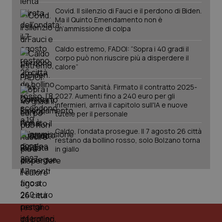
Salute orale & impianti
Covid. Il silenzio di Fauci e il perdono di Biden.
Ma il Quinto Emendamento non è
un’ammissione di colpa
Sangue & coagulazione
Caldo estremo, FADOI: “Sopra i 40 gradi il
corpo può non riuscire più a disperdere il
Tiroide
calore”
CookieScriptConsent
5 mesi
CookieScript
Comparto Sanità. Firmato il contratto 2025-
Tumore al seno
settim
www.quotidianosanita.it
2027. Aumenti fino a 240 euro per gli
infermieri, arriva il capitolo sull'IA e nuove
Tumore ovarico
tutele per il personale
Caldo, l’ondata prosegue. Il 7 agosto 26 città
Tumori del Polmone & Testa Collo
restano da bollino rosso, solo Bolzano torna
in giallo
Tumori gastrointestinali
Ulcera & Reflusso
tracking-sites-ironfish-
www.quotidianosanita.it
4
tracking-enable
settim
Vaccini
2 gior