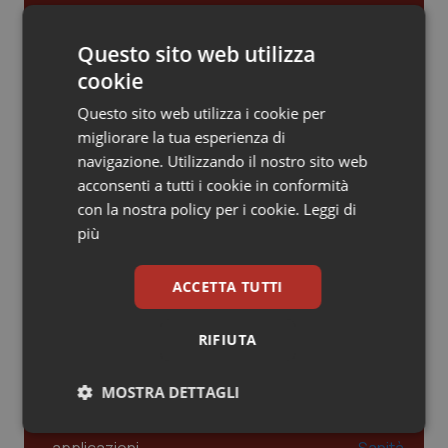
Gestione dell'Ipertensione resistente:
Piemonte
HIV
Questo sito web utilizza
dalle Linee Guida alle terapie innovative
cookie
Provincia Autonoma di Bolzano
Infezioni & Febbre
Questo sito web utilizza i cookie per
Leadership Infermieristica 2026: nuovi
migliorare la tua esperienza di
Provincia Autonoma di Trento
Ipertensione & Scompenso
modelli di responsabilità e autonomia
navigazione. Utilizzando il nostro sito web
acconsenti a tutti i cookie in conformità
Puglia
Malattie rare
con la nostra policy per i cookie.
Leggi di
Leadership Medica 2026: guidare team
più
Sardegna
Malattia di Crohn & Rettocolite Ulcerosa
clinici ad alte prestazioni
ACCETTA TUTTI
Sicilia
Neuroscienze & patologie neurodegenerative
AI e telemedicina nello studio
RIFIUTA
odontoiatrico: applicazioni concrete e
Toscana
Obesità
uso protetto
MOSTRA DETTAGLI
Umbria
Oftalmologia
Necessari
Statistici
Marketing