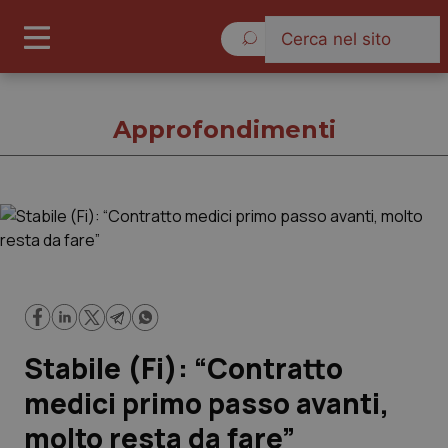
Sabato 8 Agosto 2026
Approfondimenti
Approfondimenti
Cronache
Governo e Parlamento
Stabile (Fi): “Contratto
Regioni e Asl
medici primo passo avanti,
molto resta da fare”
Lavoro e Professioni