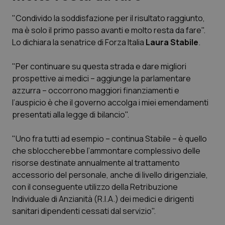
"Condivido la soddisfazione per il risultato raggiunto,
Scienza e Farmaci
ma è solo il primo passo avanti e molto resta da fare".
Lo dichiara la senatrice di Forza Italia
Laura Stabile
.
Studi e Analisi
"Per continuare su questa strada e dare migliori
Lettere al direttore
prospettive ai medici – aggiunge la parlamentare
azzurra – occorrono maggiori finanziamenti e
Edizioni Regionali
l’auspicio è che il governo accolga i miei emendamenti
presentati alla legge di bilancio".
QS Pro
"Uno fra tutti ad esempio – continua Stabile – è quello
che sbloccherebbe l’ammontare complessivo delle
Professionisti Sanitari.AI
risorse destinate annualmente al trattamento
accessorio del personale, anche di livello dirigenziale,
Abruzzo
QS Pro Gold
con il conseguente utilizzo della Retribuzione
Individuale di Anzianità (R.I.A.) dei medici e dirigenti
QS Club
Newsletter
Basilicata
Artrite & artrosi
sanitari dipendenti cessati dal servizio".