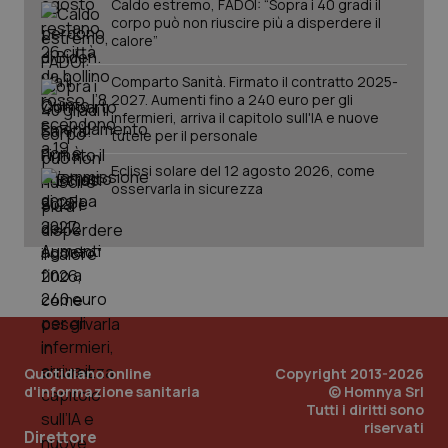
Caldo estremo, FADOI: “Sopra i 40 gradi il
Salute orale & impianti
corpo può non riuscire più a disperdere il
calore”
Sangue & coagulazione
Comparto Sanità. Firmato il contratto 2025-
2027. Aumenti fino a 240 euro per gli
CookieScriptConsent
5 mesi
infermieri, arriva il capitolo sull'IA e nuove
CookieScript
Tiroide
settim
www.quotidianosanita.it
tutele per il personale
Eclissi solare del 12 agosto 2026, come
Tumore al seno
osservarla in sicurezza
Tumore ovarico
Tumori del Polmone & Testa Collo
Tumori gastrointestinali
tracking-sites-ironfish-
www.quotidianosanita.it
4
Quotidiano online
Copyright 2013-2026
tracking-enable
settim
Ulcera & Reflusso
d'informazione sanitaria
© Homnya Srl
2 gior
Tutti i diritti sono
riservati
Direttore
Vaccini