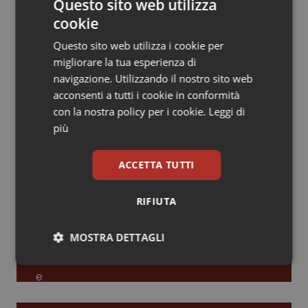
Questo sito web utilizza
cookie
Piemonte
HIV
Leadership Infermieristica 2026: nuovi
modelli di responsabilità e autonomia
Questo sito web utilizza i cookie per
Provincia Autonoma di Bolzano
Infezioni & Febbre
migliorare la tua esperienza di
navigazione. Utilizzando il nostro sito web
Leadership Medica 2026: guidare team
Provincia Autonoma di Trento
Ipertensione & Scompenso
acconsenti a tutti i cookie in conformità
clinici ad alte prestazioni
con la nostra policy per i cookie.
Leggi di
più
Puglia
Malattie rare
AI e telemedicina nello studio
ACCETTA TUTTI
Sardegna
Malattia di Crohn & Rettocolite Ulcerosa
odontoiatrico: applicazioni concrete e
uso protetto
RIFIUTA
Sicilia
Neuroscienze & patologie neurodegenerative
MOSTRA DETTAGLI
Toscana
Obesità
Necessari
Statistici
Marketing
Umbria
Oftalmologia