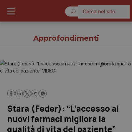
Venerdì 7 Agosto 2026
Approfondimenti
Approfondimenti
Cronache
Governo e Parlamento
Stara (Feder): “L’accesso ai
Regioni e Asl
nuovi farmaci migliora la
qualità di vita del paziente”
Lavoro e Professioni