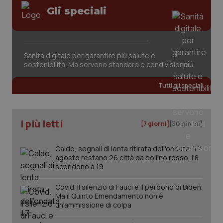
Valle D’Aosta
Oncodermatologia
Gli speciali
Veneto
Oncoematologia
Necessari
Statistici
Marketing
Oncologia & Nutrizione
Sanità digitale per garantire più salute e
I cookie necessari contribuiscono a rendere fruibile il
sostenibilità. Ma servono standard e condivisione
sito web abilitandone funzionalità di base quali la
navigazione sulle pagine e l'accesso alle aree
Psoriasi & pelle
protette del sito. Il sito web non è in grado di
Tutti gli speciali
funzionare correttamente senza questi cookie.
Quotidiano Cardiologia
Nome
Fornitore
/
Dominio
Scaden
VISITOR_PRIVACY_METADATA
5 mesi
YouTube
I più letti
[7 giorni]
[30 giorni]
settim
.youtube.com
Quotidiano Chirurgia
Caldo, segnali di lenta ritirata dell'ondata: il 7
Quotidiano Oncologia
agosto restano 26 città da bollino rosso, l'8
scendono a 19
Quotidiano Pediatria
Covid. Il silenzio di Fauci e il perdono di Biden.
Ma il Quinto Emendamento non è
un’ammissione di colpa
Rene & patologie urogenitali