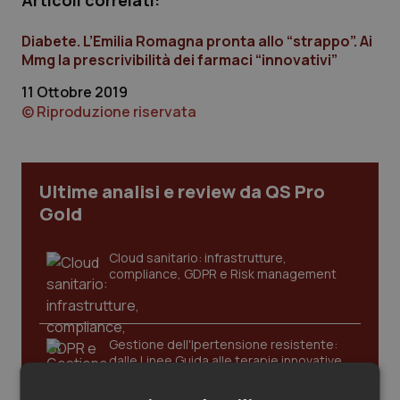
Articoli correlati:
Calabria
Asma & BPCO
Diabete. L’Emilia Romagna pronta allo “strappo”. Ai
Campania
Car-T
Mmg la prescrivibilità dei farmaci “innovativi”
11 Ottobre 2019
Emilia-Romagna
Colesterolo & coronaropatie
© Riproduzione riservata
Friuli Venezia Giulia
Dermatite Atopica
Ultime analisi e review da QS Pro
Lazio
Diabete & glucometri
Gold
Liguria
Disturbi dell’umore
Cloud sanitario: infrastrutture,
compliance, GDPR e Risk management
Lombardia
Dolore
Marche
Donna & Salute
Gestione dell'Ipertensione resistente:
dalle Linee Guida alle terapie innovative
Molise
Epatiti