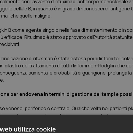
dicalmente con l’avvento di rituximab, anticorpo monoclonale a
ge le cellule B, in quanto è in grado di riconoscere l’antigene
ormali che quelle maligne.
dgkin B come agente singolo nella fase di mantenimento o in 
ù efficace. Rituximab è stato approvato dall’Autorità statunite
recidivati.
l’indicazione di rituximab è stata estesa poi ai linfomi follicolari
 un pilastro del trattamento di tutti i linfomi non-Hodgkin che de
 conseguenza aumenta le probabilità di guarigione, prolunga la
e.
one per endovena in termini di gestione dei tempi e possib
venoso, periferico o centrale. Qualche volta nei pazienti plur
rico, ma la presenza di un catetere venoso centrale permanen
tetere sia ad eventi trombotici, soprattutto se permane per mo
web utilizza cookie
ni, irrigazioni da parte di personale sanitario almeno una volt