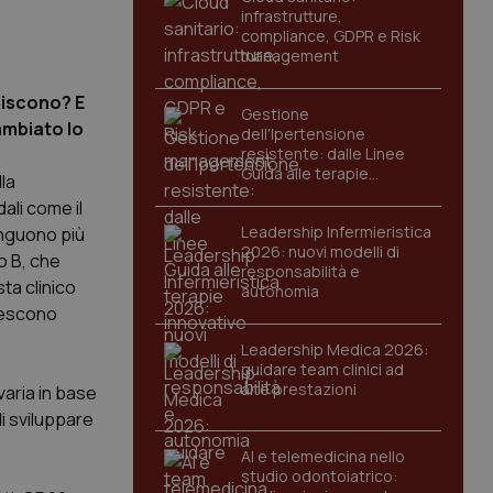
infrastrutture,
compliance, GDPR e Risk
management
piscono? E
Gestione
ambiato lo
dell'Ipertensione
resistente: dalle Linee
Guida alle terapie
la
innovative
ali come il
Leadership Infermieristica
inguono più
2026: nuovi modelli di
po B, che
responsabilità e
ta clinico
autonomia
rescono
Leadership Medica 2026:
guidare team clinici ad
alte prestazioni
varia in base
di sviluppare
AI e telemedicina nello
studio odontoiatrico: