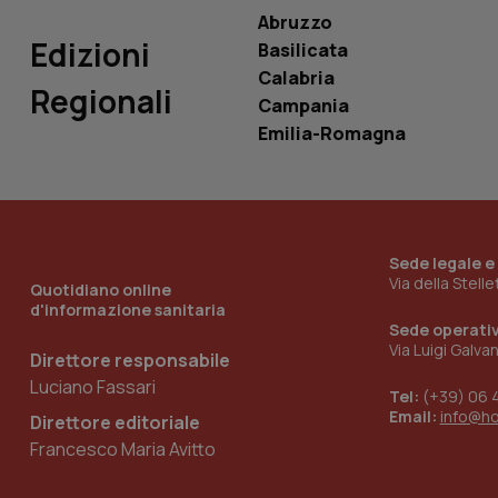
Abruzzo
Edizioni
Basilicata
Calabria
Regionali
Campania
_ga_KM60CM4NPH
Emilia-Romagna
Nome
Nome
VISITOR_INFO1_LIV
Sede legale e
_ga_0VMQEQKQ1N
Via della Stell
Quotidiano online
d'informazione sanitaria
Sede operati
__Secure-YNID
Via Luigi Galva
Direttore responsabile
Luciano Fassari
Tel:
(+39) 06 
Email:
info@h
Direttore editoriale
YSC
Francesco Maria Avitto
__Secure-