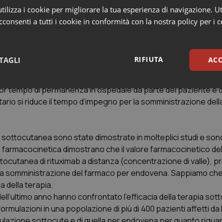
e dell’accesso venoso, senza considerare che la somministraz
ilizza i cookie per migliorare la tua esperienza di navigazione. Ut
tempo, normalmente circa 3 ore.
consenti a tutti i cookie in conformità con la nostra policy per i 
tanea di rituximab come alternativa a quella per endoven
e delle visite e del DH, efficacia e sicurezza?
RIFIUTA
TAGLI
ACC
sono molteplici. Il principale vantaggio è il risparmio di tempo
5-7 minuti per l’applicazione sottocute rispetto alle 3 ore del
or tempo di permanenza in ospedale da parte del paziente e 
sari
Statistici
Mar
rio si riduce il tempo d’impegno per la somministrazione della
ia sottocutanea sono state dimostrate in molteplici studi e sono
la farmacocinetica dimostrano che il valore farmacocinetico del
utanea di rituximab a distanza (concentrazione di valle), pr
Necessari
Statistici
Marketing
lla somministrazione del farmaco per endovena. Sappiamo ch
tribuiscono a rendere fruibile il sito web abilitandone funzionalità di base quali la nav
a della terapia.
protette del sito. Il sito web non è in grado di funzionare correttamente senza questi coo
dell’ultimo anno hanno confrontato l’efficacia della terapia sot
Fornitore
/
Dominio
Scadenza
Descrizione
mulazioni in una popolazione di più di 400 pazienti affetti da
METADATA
5 mesi 4
Questo cookie viene utilizzato p
YouTube
rmulazione sottocute e di quella per endovena per quanto riguar
settimane
scelte di consenso e privacy dell'