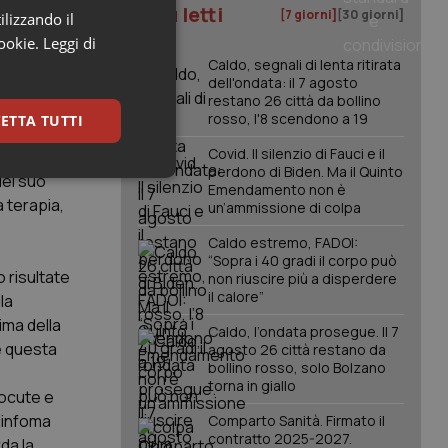
I più letti
ione
[7 giorni]
[30 giorni]
ilizzando il
cookie.
Leggi di
Caldo, segnali di lenta ritirata
dell'ondata: il 7 agosto
a? Quali
restano 26 città da bollino
rosso, l'8 scendono a 19
ETTA TUTTI
 dal
Covid. Il silenzio di Fauci e il
la
perdono di Biden. Ma il Quinto
del suo
keting
Emendamento non è
 terapia,
un’ammissione di colpa
Caldo estremo, FADOI:
“Sopra i 40 gradi il corpo può
 risultate
non riuscire più a disperdere
il calore”
la
ima della
Caldo, l’ondata prosegue. Il 7
e questa
agosto 26 città restano da
igazione sulle pagine
bollino rosso, solo Bolzano
kie.
torna in giallo
tocute e
 linfoma
Comparto Sanità. Firmato il
er memorizzare le
contratto 2025-2027.
da la
utente per la loro