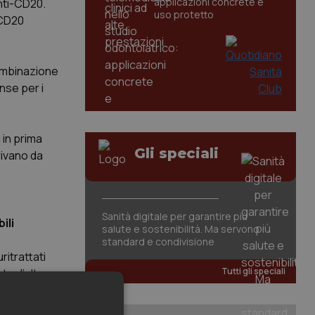
applicazioni concrete e
nti-CD20.
uso protetto
 CD20
combinazione
nse per i
 in prima
Gli speciali
rivano da
Sanità digitale per garantire più
ili
salute e sostenibilità. Ma servono
standard e condivisione
itrattati
Tutti gli speciali
te d’altra
lto tempo.
a a