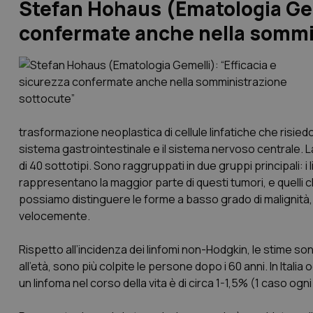
Stefan Hohaus (Ematologia Geme
confermate anche nella sommi
trasformazione neoplastica di cellule linfatiche che risie
sistema gastrointestinale e il sistema nervoso centrale. L
di 40 sottotipi. Sono raggruppati in due gruppi principali: i 
rappresentano la maggior parte di questi tumori, e quelli ch
possiamo distinguere le forme a basso grado di malignit
velocemente.
Rispetto all’incidenza dei linfomi non-Hodgkin, le stime sono
all’età, sono più colpite le persone dopo i 60 anni. In Italia 
un linfoma nel corso della vita è di circa 1-1,5% (1 caso ogn