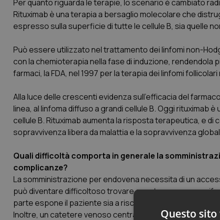
Per quanto riguarda le terapie, lo scenario è cambiato ra
Rituximab è una terapia a bersaglio molecolare che distrug
espresso sulla superficie di tutte le cellule B, sia quelle n
Può essere utilizzato nel trattamento dei linfomi non-Ho
con la chemioterapia nella fase di induzione, rendendola pi
farmaci, la FDA, nel 1997 per la terapia dei linfomi follicolari 
Alla luce delle crescenti evidenza sull’efficacia del farmaco 
linea, al linfoma diffuso a grandi cellule B. Oggi rituximab è
cellule B. Rituximab aumenta la risposta terapeutica, e di
sopravvivenza libera da malattia e la sopravvivenza global
Quali difficoltà comporta in generale la somministrazi
complicanze?
La somministrazione per endovena necessita di un accesso 
può diventare difficoltoso trovare questo accesso perife
parte espone il paziente sia a rischio di infezione del ca
Questo sito 
Inoltre, un catetere venoso centrale necessita di medicazio