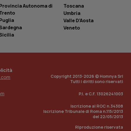
le variabili di
Provincia Autonoma di
Toscana
è un numero
o in cui viene
Trento
Umbria
r il sito, ma un
tato di accesso per
Puglia
Valle D’Aosta
Sardegna
Veneto
a Google Analytics
Sicilia
sione.
 tenere traccia
i Youtube incorporati
icità
tics per mantenere
tore del sito web sta
Copyright 2013-2026 © Homnya Srl
.com
ell'interfaccia di
Tutti i diritti sono riservati
 tenere traccia
om
P.I. e C.F. 13026241003
i Youtube incorporati
tore del sito web sta
ell'interfaccia di
Iscrizione al ROC n.34308
Iscrizione Tribunale di Roma n.115/2013
 tenere traccia
del 22/05/2013
Riproduzione riservata
r la gestione