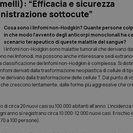
lli): “Efficacia e sicurezza
nistrazione sottocute”
Cosa sono i linfomi non-Hodgkin? Quante persone col
in che modo l’avvento degli anticorpi monoclonali ha c
scenario terapeutico di queste malattie del sangue?
I linfomi non-Hodgkin sono malattie tumorali che derivano dal
dono nei linfonodi, ma possono anche interessare sedi extranod
a classificazione dei linfomi non-Hodgkin è complessa. Si dist
linfomi derivati dalla trasformazione neoplastica di cellule di ti
e derivano dalla trasformazione delle cellule T. Dal punto di vis
à, che crescono lentamente, dalle forme più aggressive che c
 di circa 20 nuovi casi su 100.000 abitanti all’anno. L’incidenza 
ogni anno si registrano circa 10.000-12.000 nuovi casi. Il rischio 
i 70 a 100 persone).