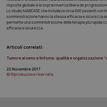
risposta globale e la sopravvivenza libera da progression
Lo studio MABEASE che includeva circa 600 pazienti con lin
somministrazione hanno la stessa efficacia e sicurezza an
CookieScriptConse
permette una somministrazione della terapia più rapida con
efficacia e sicurezza.
tracking-sites-ironf
tracking-enable
Articoli correlati:
tracking-sites-ironf
Tumore al seno e linfoma: qualità e organizzazione “a 
session-id
_ga
22 Novembre 2017
© Riproduzione riservata
PHPSESSID