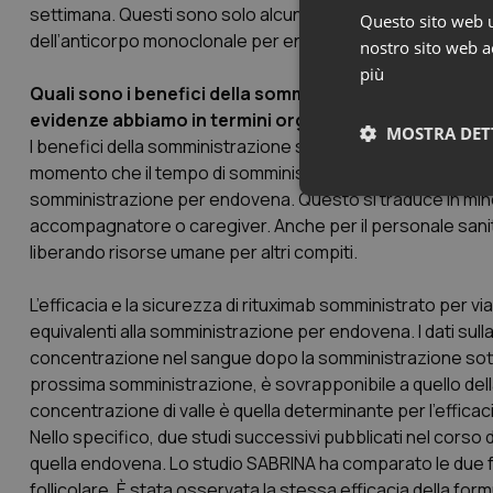
settimana. Questi sono solo alcuni aspetti della gestion
Questo sito web ut
dell’anticorpo monoclonale per endovena richiede molto 
nostro sito web ac
più
Quali sono i benefici della somministrazione sottocu
evidenze abbiamo in termini organizzativi nella gestion
MOSTRA DET
I benefici della somministrazione sottocutanea di rituximab 
momento che il tempo di somministrazione si riduce a circa 
somministrazione per endovena. Questo si traduce in min
Neces
accompagnatore o caregiver. Anche per il personale sanita
liberando risorse umane per altri compiti.
L’efficacia e la sicurezza di rituximab somministrato per v
equivalenti alla somministrazione per endovena. I dati sul
concentrazione nel sangue dopo la somministrazione sottoc
prossima somministrazione, è sovrapponibile a quello de
I cookie necessari con
concentrazione di valle è quella determinante per l’efficaci
e l'accesso alle aree 
Nello specifico, due studi successivi pubblicati nel corso 
Nome
quella endovena. Lo studio SABRINA ha comparato le due for
VISITOR_PRIVACY_
follicolare. È stata osservata la stessa efficacia della fo