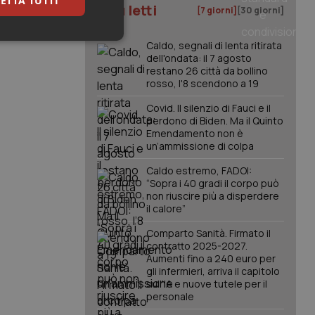
ETTA TUTTI
I più letti
[7 giorni]
[30 giorni]
keting
Caldo, segnali di lenta ritirata
dell'ondata: il 7 agosto
restano 26 città da bollino
rosso, l'8 scendono a 19
Covid. Il silenzio di Fauci e il
perdono di Biden. Ma il Quinto
Emendamento non è
un’ammissione di colpa
igazione sulle pagine
Caldo estremo, FADOI:
kie.
“Sopra i 40 gradi il corpo può
non riuscire più a disperdere
il calore”
er memorizzare le
utente per la loro
Comparto Sanità. Firmato il
 dati sul consenso
contratto 2025-2027.
itiche e
Aumenti fino a 240 euro per
tendo che le loro
ssioni future.
gli infermieri, arriva il capitolo
sull'IA e nuove tutele per il
l servizio Cookie-
personale
erenze di consenso
sario che il banner