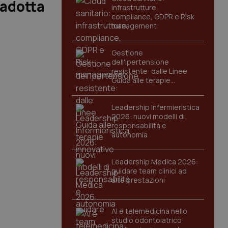
 adotta
infrastrutture,
compliance, GDPR e Risk
management
Gestione
dell'Ipertensione
resistente: dalle Linee
Guida alle terapie
innovative
Leadership Infermieristica
2026: nuovi modelli di
responsabilità e
autonomia
Leadership Medica 2026:
guidare team clinici ad
alte prestazioni
AI e telemedicina nello
studio odontoiatrico: