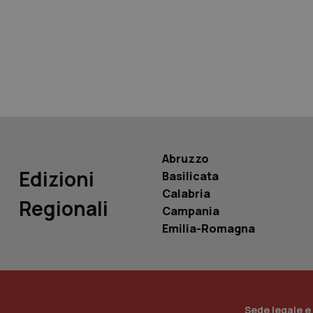
tracking-sites-ironf
tracking-enable
tracking-sites-ironf
session-id
_ga
Abruzzo
Edizioni
Basilicata
Calabria
Regionali
Campania
PHPSESSID
Emilia-Romagna
_ga_KM60CM4NPH
Sede legale e