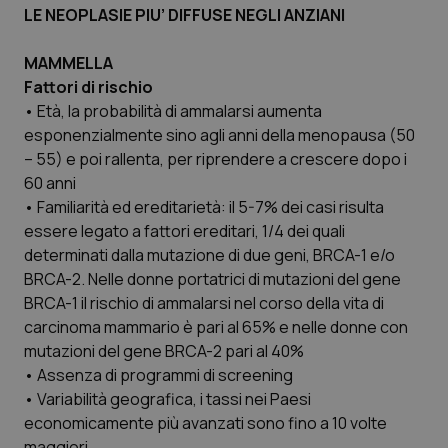
LE NEOPLASIE PIU’ DIFFUSE NEGLI ANZIANI
Piemonte
HIV
MAMMELLA
Provincia Autonoma di Bolzano
Infezioni & Febbre
Fattori di rischio
• Età, la probabilità di ammalarsi aumenta
esponenzialmente sino agli anni della menopausa (50
Provincia Autonoma di Trento
Ipertensione & Scompenso
– 55) e poi rallenta, per riprendere a crescere dopo i
60 anni
Puglia
Malattie rare
• Familiarità ed ereditarietà: il 5-7% dei casi risulta
essere legato a fattori ereditari, 1/4 dei quali
Sardegna
Malattia di Crohn & Rettocolite Ulcerosa
determinati dalla mutazione di due geni, BRCA-1 e/o
BRCA-2. Nelle donne portatrici di mutazioni del gene
Sicilia
Neuroscienze & patologie neurodegenerative
BRCA-1 il rischio di ammalarsi nel corso della vita di
carcinoma mammario è pari al 65% e nelle donne con
Toscana
Obesità
mutazioni del gene BRCA-2 pari al 40%
• Assenza di programmi di screening
Umbria
Oftalmologia
• Variabilità geografica, i tassi nei Paesi
economicamente più avanzati sono fino a 10 volte
maggiori