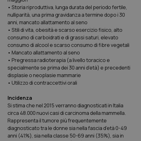
Valle D’Aosta
Oncodermatologia
• Storia riproduttiva, lunga durata del periodo fertile,
nulliparità, una prima gravidanza a termine dopo i 30
Veneto
Oncoematologia
anni, mancato allattamento al seno
• Stili di vita, obesità e scarso esercizio fisico, alto
Oncologia & Nutrizione
consumo di carboidrati e di grassi saturi, elevato
consumo di alcool e scarso consumo di fibre vegetali
Psoriasi & pelle
• Mancato allattamento al seno
• Pregressa radioterapia (a livello toracico e
Quotidiano Cardiologia
specialmente se prima dei 30 anni d’età) e precedenti
displasie o neoplasie mammarie
Quotidiano Chirurgia
• Utilizzo di contraccettivi orali
Incidenza
Quotidiano Oncologia
Si stima che nel 2015 verranno diagnosticati in Italia
circa 48.000 nuovi casi di carcinoma della mammella.
Quotidiano Pediatria
Rappresenta il tumore più frequentemente
diagnosticato tra le donne sia nella fascia d’età 0-49
Rene & patologie urogenitali
anni (41%), sia nella classe 50-69 anni (35%), sia in