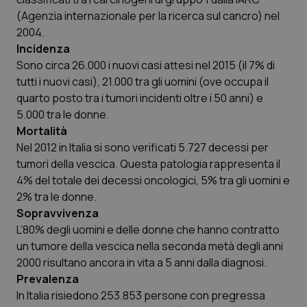
You
(Agenzia internazionale per la ricerca sul cancro) nel
YSC
Sessione
Que
Google LLC
2004.
imp
.youtube.com
Incidenza
You
ten
Sono circa 26.000 i nuovi casi attesi nel 2015 (il 7% di
vis
vid
tutti i nuovi casi), 21.000 tra gli uomini (ove occupa il
quarto posto tra i tumori incidenti oltre i 50 anni) e
__Secure-
.youtube.com
5 mesi 4
Que
ROLLOUT_TOKEN
settimane
imp
5.000 tra le donne.
You
ges
Mortalità
del
e d
Nel 2012 in Italia si sono verificati 5.727 decessi per
per
tumori della vescica. Questa patologia rappresenta il
del
ute
4% del totale dei decessi oncologici, 5% tra gli uomini e
tracking-sites-
www.quotidianosanita.it
4
Que
2% tra le donne.
ironfish-tracking-
settimane
imp
Sopravvivenza
named-enable
2 giorni
dal
per 
L’80% degli uomini e delle donne che hanno contratto
sis
sol
un tumore della vescica nella seconda metà degli anni
ute
ide
2000 risultano ancora in vita a 5 anni dalla diagnosi.
Wel
Prevalenza
In Italia risiedono 253.853 persone con pregressa