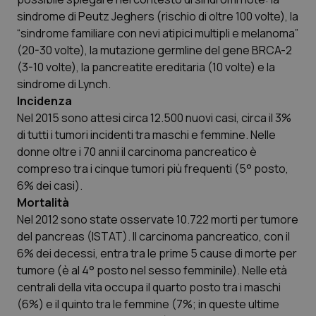
sindrome di Peutz Jeghers (rischio di oltre 100 volte), la
“sindrome familiare con nevi atipici multipli e melanoma”
(20-30 volte), la mutazione germline del gene BRCA-2
(3-10 volte), la pancreatite ereditaria (10 volte) e la
sindrome di Lynch.
Incidenza
Nel 2015 sono attesi circa 12.500 nuovi casi, circa il 3%
di tutti i tumori incidenti tra maschi e femmine. Nelle
donne oltre i 70 anni il carcinoma pancreatico è
compreso tra i cinque tumori più frequenti (5° posto,
6% dei casi).
PHPSESSID
Sessio
PHP.net
www.quotidianosanita.it
Mortalità
Nel 2012 sono state osservate 10.722 morti per tumore
del pancreas (ISTAT). Il carcinoma pancreatico, con il
6% dei decessi, entra tra le prime 5 cause di morte per
tumore (è al 4° posto nel sesso femminile). Nelle età
centrali della vita occupa il quarto posto tra i maschi
(6%) e il quinto tra le femmine (7%; in queste ultime