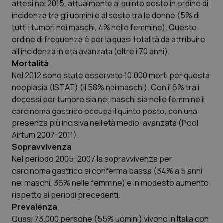
attesi nel 2015, attualmente al quinto posto in ordine di
incidenza tra gli uomini e al sesto tra le donne (5% di
tutti i tumori nei maschi, 4% nelle femmine). Questo
ordine di frequenza è per la quasi totalità da attribuire
all’incidenza in età avanzata (oltre i 70 anni).
Mortalità
Nel 2012 sono state osservate 10.000 morti per questa
neoplasia (ISTAT) (il 58% nei maschi). Con il 6% tra i
CookieScriptConsent
5 mesi
CookieScript
settim
www.quotidianosanita.it
decessi per tumore sia nei maschi sia nelle femmine il
carcinoma gastrico occupa il quinto posto, con una
presenza più incisiva nell’età medio-avanzata (Pool
Airtum 2007-2011).
Sopravvivenza
Nel periodo 2005-2007 la sopravvivenza per
carcinoma gastrico si conferma bassa (34% a 5 anni
nei maschi, 36% nelle femmine) e in modesto aumento
rispetto ai periodi precedenti.
Prevalenza
tracking-sites-ironfish-
www.quotidianosanita.it
4
Quasi 73.000 persone (55% uomini) vivono in Italia con
tracking-enable
settim