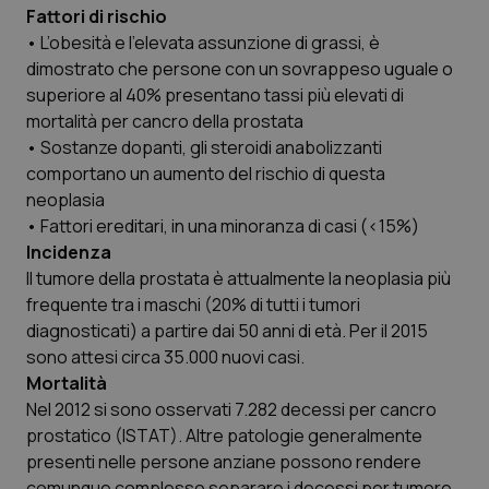
Fattori di rischio
• L’obesità e l’elevata assunzione di grassi, è
dimostrato che persone con un sovrappeso uguale o
superiore al 40% presentano tassi più elevati di
mortalità per cancro della prostata
• Sostanze dopanti, gli steroidi anabolizzanti
comportano un aumento del rischio di questa
neoplasia
• Fattori ereditari, in una minoranza di casi (<15%)
Incidenza
Il tumore della prostata è attualmente la neoplasia più
frequente tra i maschi (20% di tutti i tumori
diagnosticati) a partire dai 50 anni di età. Per il 2015
sono attesi circa 35.000 nuovi casi.
Mortalità
Nel 2012 si sono osservati 7.282 decessi per cancro
prostatico (ISTAT). Altre patologie generalmente
presenti nelle persone anziane possono rendere
comunque complesso separare i decessi per tumore