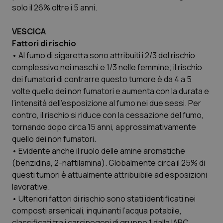
utilizzato
You
solo il 26% oltre i 5 anni.
da Google
ten
Analytics
pre
per
del
VESCICA
mantener
vid
lo stato
inco
Fattori di rischio
della
può
sessione.
• Al fumo di sigaretta sono attribuiti i 2/3 del rischio
det
vis
complessivo nei maschi e 1/3 nelle femmine; il rischio
web
uti
dei fumatori di contrarre questo tumore è da 4 a 5
nuo
ver
volte quello dei non fumatori e aumenta con la durata e
dell
l’intensità dell’esposizione al fumo nei due sessi. Per
You
contro, il rischio si riduce con la cessazione del fumo,
__Secure-YNID
.youtube.com
5 mesi 4
Que
settimane
imp
tornando dopo circa 15 anni, approssimativamente
You
quello dei non fumatori.
ten
pre
• Evidente anche il ruolo delle amine aromatiche
del
vid
(benzidina, 2-naftilamina). Globalmente circa il 25% di
inco
questi tumori è attualmente attribuibile ad esposizioni
può
det
lavorative.
vis
web
• Ulteriori fattori di rischio sono stati identificati nei
uti
nuo
composti arsenicali, inquinanti l’acqua potabile,
ver
classificati tra i carcinogeni di gruppo 1 dalla IARC
dell