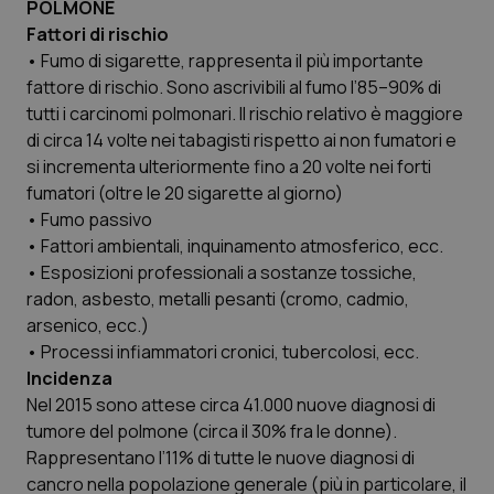
POLMONE
Fattori di rischio
• Fumo di sigarette, rappresenta il più importante
fattore di rischio. Sono ascrivibili al fumo l’85–90% di
tutti i carcinomi polmonari. Il rischio relativo è maggiore
di circa 14 volte nei tabagisti rispetto ai non fumatori e
si incrementa ulteriormente fino a 20 volte nei forti
fumatori (oltre le 20 sigarette al giorno)
• Fumo passivo
• Fattori ambientali, inquinamento atmosferico, ecc.
• Esposizioni professionali a sostanze tossiche,
radon, asbesto, metalli pesanti (cromo, cadmio,
arsenico, ecc.)
• Processi infiammatori cronici, tubercolosi, ecc.
Incidenza
Nel 2015 sono attese circa 41.000 nuove diagnosi di
tumore del polmone (circa il 30% fra le donne).
Rappresentano l’11% di tutte le nuove diagnosi di
cancro nella popolazione generale (più in particolare, il