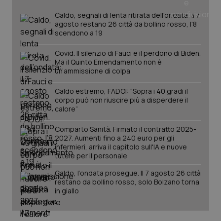
Caldo, segnali di lenta ritirata dell'ondata: il 7
agosto restano 26 città da bollino rosso, l'8
scendono a 19
Covid. Il silenzio di Fauci e il perdono di Biden.
Ma il Quinto Emendamento non è
un’ammissione di colpa
Caldo estremo, FADOI: “Sopra i 40 gradi il
corpo può non riuscire più a disperdere il
calore”
Comparto Sanità. Firmato il contratto 2025-
2027. Aumenti fino a 240 euro per gli
infermieri, arriva il capitolo sull'IA e nuove
tutele per il personale
Caldo, l’ondata prosegue. Il 7 agosto 26 città
restano da bollino rosso, solo Bolzano torna
in giallo