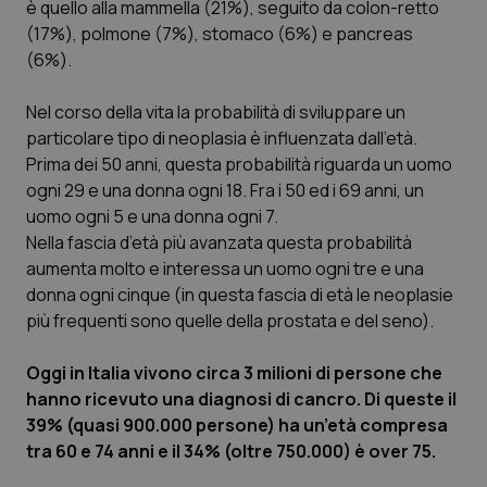
è quello alla mammella (21%), seguito da colon-retto
Calabria
Asma & BPCO
(17%), polmone (7%), stomaco (6%) e pancreas
(6%).
Campania
Car-T
Nel corso della vita la probabilità di sviluppare un
Emilia-Romagna
Colesterolo & coronaropatie
particolare tipo di neoplasia è influenzata dall’età.
Prima dei 50 anni, questa probabilità riguarda un uomo
Friuli Venezia Giulia
Dermatite Atopica
ogni 29 e una donna ogni 18. Fra i 50 ed i 69 anni, un
uomo ogni 5 e una donna ogni 7.
Lazio
Diabete & glucometri
Nella fascia d’età più avanzata questa probabilità
aumenta molto e interessa un uomo ogni tre e una
donna ogni cinque (in questa fascia di età le neoplasie
Liguria
Disturbi dell’umore
più frequenti sono quelle della prostata e del seno).
Lombardia
Dolore
Oggi in Italia vivono circa 3 milioni di persone che
hanno ricevuto una diagnosi di cancro. Di queste il
Marche
Donna & Salute
39% (quasi 900.000 persone) ha un’età compresa
tra 60 e 74 anni e il 34% (oltre 750.000) è over 75.
Molise
Epatiti