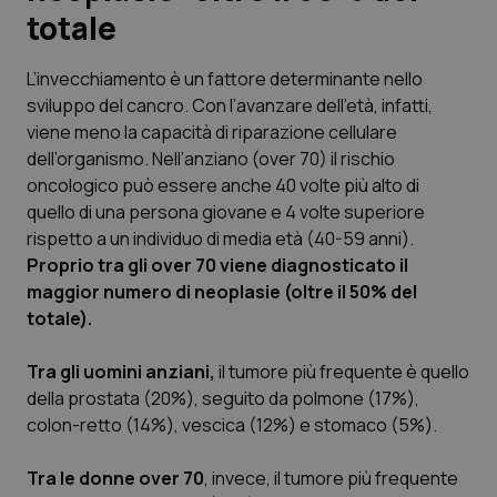
totale
Scienza e Farmaci
L’invecchiamento è un fattore determinante nello
sviluppo del cancro. Con l’avanzare dell’età, infatti,
Studi e Analisi
viene meno la capacità di riparazione cellulare
dell’organismo. Nell’anziano (over 70) il rischio
Lettere al direttore
oncologico può essere anche 40 volte più alto di
quello di una persona giovane e 4 volte superiore
Edizioni Regionali
rispetto a un individuo di media età (40-59 anni).
Proprio tra gli over 70 viene diagnosticato il
QS Pro
maggior numero di neoplasie (oltre il 50% del
totale).
Professionisti Sanitari.AI
Tra gli uomini anziani,
il tumore più frequente è quello
Abruzzo
QS Pro Gold
della prostata (20%), seguito da polmone (17%),
colon-retto (14%), vescica (12%) e stomaco (5%).
QS Club
Newsletter
Basilicata
Artrite & artrosi
Tra le donne over 70
, invece, il tumore più frequente