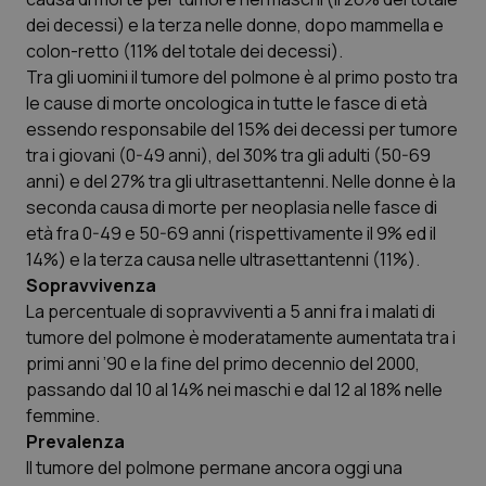
dei decessi) e la terza nelle donne, dopo mammella e
colon-retto (11% del totale dei decessi).
Tra gli uomini il tumore del polmone è al primo posto tra
le cause di morte oncologica in tutte le fasce di età
essendo responsabile del 15% dei decessi per tumore
tra i giovani (0-49 anni), del 30% tra gli adulti (50-69
anni) e del 27% tra gli ultrasettantenni. Nelle donne è la
seconda causa di morte per neoplasia nelle fasce di
età fra 0-49 e 50-69 anni (rispettivamente il 9% ed il
14%) e la terza causa nelle ultrasettantenni (11%).
Sopravvivenza
La percentuale di sopravviventi a 5 anni fra i malati di
tumore del polmone è moderatamente aumentata tra i
primi anni ’90 e la fine del primo decennio del 2000,
passando dal 10 al 14% nei maschi e dal 12 al 18% nelle
femmine.
Prevalenza
Il tumore del polmone permane ancora oggi una