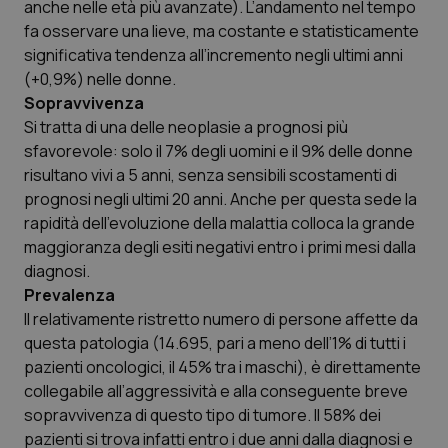
anche nelle età più avanzate). L’andamento nel tempo
fa osservare una lieve, ma costante e statisticamente
significativa tendenza all’incremento negli ultimi anni
(+0,9%) nelle donne.
Sopravvivenza
Si tratta di una delle neoplasie a prognosi più
sfavorevole: solo il 7% degli uomini e il 9% delle donne
risultano vivi a 5 anni, senza sensibili scostamenti di
_ga_KM60CM4NPH
.quotidianosanita.it
1 anno
mes
prognosi negli ultimi 20 anni. Anche per questa sede la
rapidità dell’evoluzione della malattia colloca la grande
maggioranza degli esiti negativi entro i primi mesi dalla
diagnosi.
Prevalenza
Il relativamente ristretto numero di persone affette da
questa patologia (14.695, pari a meno dell’1% di tutti i
pazienti oncologici, il 45% tra i maschi), è direttamente
Fornitore
/
Nome
Scadenza
Descrizion
Dominio
collegabile all’aggressività e alla conseguente breve
Nome
Fornitore
/
Dominio
Scadenza
Des
sopravvivenza di questo tipo di tumore. Il 58% dei
_ga_0VMQEQKQ1N
.quotidianosanita.it
1 anno 1
Questo
mese
cookie
VISITOR_INFO1_LIVE
5 mesi 4
Que
Google LLC
pazienti si trova infatti entro i due anni dalla diagnosi e
viene
settimane
imp
.youtube.com