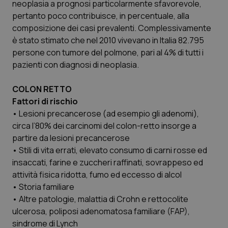
neoplasia a prognosi particolarmente sfavorevole,
pertanto poco contribuisce, in percentuale, alla
composizione dei casi prevalenti. Complessivamente
è stato stimato che nel 2010 vivevano in Italia 82.795
persone con tumore del polmone, pari al 4% di tutti i
pazienti con diagnosi di neoplasia.
COLON RETTO
Fattori di rischio
• Lesioni precancerose (ad esempio gli adenomi),
circa l’80% dei carcinomi del colon-retto insorge a
partire da lesioni precancerose
• Stili di vita errati, elevato consumo di carni rosse ed
insaccati, farine e zuccheri raffinati, sovrappeso ed
attività fisica ridotta, fumo ed eccesso di alcol
• Storia familiare
• Altre patologie, malattia di Crohn e rettocolite
ulcerosa, poliposi adenomatosa familiare (FAP),
sindrome di Lynch