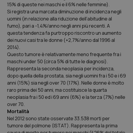
15% di queste nei maschi e il 6% nelle femmine).
Si registra una marcata diminuzione di incidenza negli
uomini (in relazione alla riduzione dell’abitudine al
fumo), pari a -1,4%/anno negli anni più recenti. A
questa tendenza fa purtroppo riscontro un aumento
dei nuovi casi tra le donne (+2,7%/anno dal 1996 al
2014).
Questo tumore è relativamente meno frequente fra i
maschi under 50 (circa 5% di tutte le diagnosi).
Rappresenta la seconda neoplasia per incidenza,
dopo quella della prostata, sia negli uomini fra i 50 e i 69
anni (15%) sia negli over 70 (17%). Nelle donne è molto
raro prima dei 50 anni, ma costituisce la quarta
neoplasia fra i 50 ed i 69 anni (6%) e la terza (7%) nelle
over 70.
Mortalità
Nel 2012 sono state osservate 33.538 morti per
tumore del polmone (ISTAT). Rappresenta la prima
causa di morte per tumore nei maschi (il 26% del totale