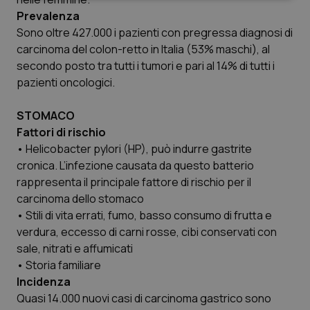
Prevalenza
Sono oltre 427.000 i pazienti con pregressa diagnosi di
carcinoma del colon-retto in Italia (53% maschi), al
secondo posto tra tutti i tumori e pari al 14% di tutti i
pazienti oncologici.
Necessari
Statistici
Marketing
STOMACO
I cookie necessari contribuiscono a rendere fruibile il
Fattori di rischio
sito web abilitandone funzionalità di base quali la
navigazione sulle pagine e l'accesso alle aree
• Helicobacter pylori (HP), può indurre gastrite
protette del sito. Il sito web non è in grado di
cronica. L’infezione causata da questo batterio
funzionare correttamente senza questi cookie.
rappresenta il principale fattore di rischio per il
Nome
Fornitore
/
Dominio
Scaden
carcinoma dello stomaco
VISITOR_PRIVACY_METADATA
5 mesi
YouTube
• Stili di vita errati, fumo, basso consumo di frutta e
settim
.youtube.com
verdura, eccesso di carni rosse, cibi conservati con
sale, nitrati e affumicati
• Storia familiare
Incidenza
Quasi 14.000 nuovi casi di carcinoma gastrico sono