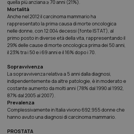
quella più anziana ≥ 70 anni (21%).
Salute orale & impianti
Mortalità
Anche nel 2012 il carcinoma mammario ha
Sangue & coagulazione
rappresentato la prima causa di morte oncologica
nelle donne, con 12.004 decessi (fonte ISTAT), al
Tiroide
primo posto in diverse età della vita, rappresentando il
29% delle cause di morte oncologica prima dei 50 anni,
il 23% tra i 50 e i 69 anni e il 16% dopo i 70.
Tumore al seno
Sopravvivenza
Tumore ovarico
La sopravvivenza relativa a 5 anni dalla diagnosi,
indipendentemente da altre patologie, è in moderato e
Tumori del Polmone & Testa Collo
costante aumento da molti anni (78% dal 1990 al 1992,
87% dal 2005 al 2007).
Tumori gastrointestinali
Prevalenza
Complessivamente in Italia vivono 692.955 donne che
Ulcera & Reflusso
hanno avuto una diagnosi di carcinoma mammario.
Vaccini
PROSTATA