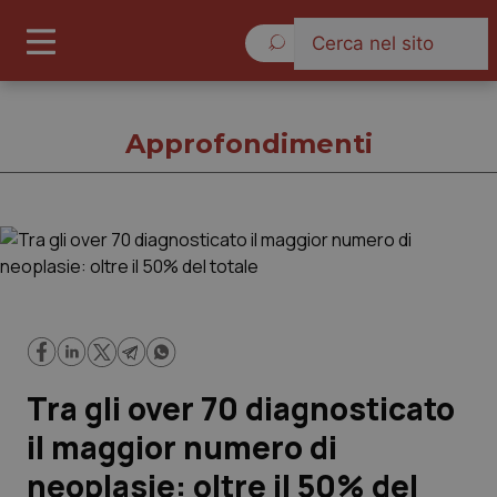
Domenica 9 Agosto 2026
Approfondimenti
Approfondimenti
Cronache
Governo e Parlamento
Tra gli over 70 diagnosticato
Regioni e Asl
il maggior numero di
neoplasie: oltre il 50% del
Lavoro e Professioni