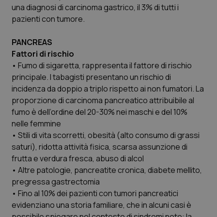
2 gior
una diagnosi di carcinoma gastrico, il 3% di tutti i
pazienti con tumore.
PANCREAS
tracking-sites-ironfish-
www.quotidianosanita.it
4
session-id
settim
Fattori di rischio
2 gior
• Fumo di sigaretta, rappresenta il fattore di rischio
principale. I tabagisti presentano un rischio di
incidenza da doppio a triplo rispetto ai non fumatori. La
proporzione di carcinoma pancreatico attribuibile al
_ga
1 anno
Google LLC
mes
.quotidianosanita.it
fumo è dell’ordine del 20-30% nei maschi e del 10%
nelle femmine
• Stili di vita scorretti, obesità (alto consumo di grassi
saturi), ridotta attività fisica, scarsa assunzione di
frutta e verdura fresca, abuso di alcol
• Altre patologie, pancreatite cronica, diabete mellito,
pregressa gastrectomia
• Fino al 10% dei pazienti con tumori pancreatici
evidenziano una storia familiare, che in alcuni casi è
possibile spiegare nel contesto di sindromi note: la