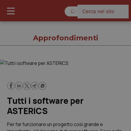
Domenica 9 Agosto 2026
Approfondimenti
Approfondimenti
Cronache
Tutti i software per
Governo e Parlamento
ASTERICS
Regioni e Asl
Per far funzionare un progetto così grande e
Lavoro e Professioni