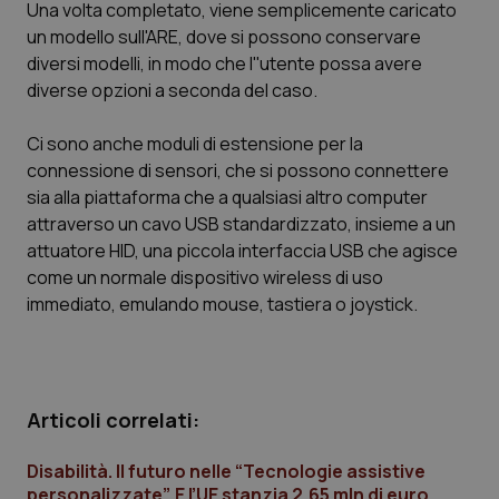
Una volta completato, viene semplicemente caricato
Calabria
Asma & BPCO
un modello sull'ARE, dove si possono conservare
diversi modelli, in modo che l''utente possa avere
Campania
Car-T
diverse opzioni a seconda del caso.
Emilia-Romagna
Colesterolo & coronaropatie
Ci sono anche moduli di estensione per la
connessione di sensori, che si possono connettere
Friuli Venezia Giulia
Dermatite Atopica
sia alla piattaforma che a qualsiasi altro computer
attraverso un cavo USB standardizzato, insieme a un
Lazio
Diabete & glucometri
attuatore HID, una piccola interfaccia USB che agisce
come un normale dispositivo wireless di uso
immediato, emulando mouse, tastiera o joystick.
Liguria
Disturbi dell’umore
Lombardia
Dolore
Articoli correlati:
Marche
Donna & Salute
Disabilità. Il futuro nelle “Tecnologie assistive
Molise
Epatiti
personalizzate”. E l’UE stanzia 2,65 mln di euro