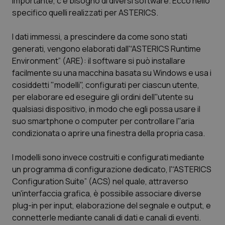
importante, c'è bisogno di diversi software. Ecco nello
specifico quelli realizzati per ASTERICS.
Scienza e Farmaci
I dati immessi, a prescindere da come sono stati
generati, vengono elaborati dall'“ASTERICS Runtime
Studi e Analisi
Environment” (ARE): il software si può installare
facilmente su una macchina basata su Windows e usa i
Lettere al direttore
cosiddetti "modelli", configurati per ciascun utente,
per elaborare ed eseguire gli ordini dell''utente su
Edizioni Regionali
qualsiasi dispositivo, in modo che egli possa usare il
suo smartphone o computer per controllare l''aria
QS Pro
condizionata o aprire una finestra della propria casa.
Professionisti Sanitari.AI
I modelli sono invece costruiti e configurati mediante
un programma di configurazione dedicato, l'“ASTERICS
Abruzzo
QS Pro Gold
Configuration Suite” (ACS) nel quale, attraverso
un'interfaccia grafica, è possibile associare diverse
QS Club
Newsletter
plug-in per input, elaborazione del segnale e output, e
Basilicata
Artrite & artrosi
connetterle mediante canali di dati e canali di eventi.