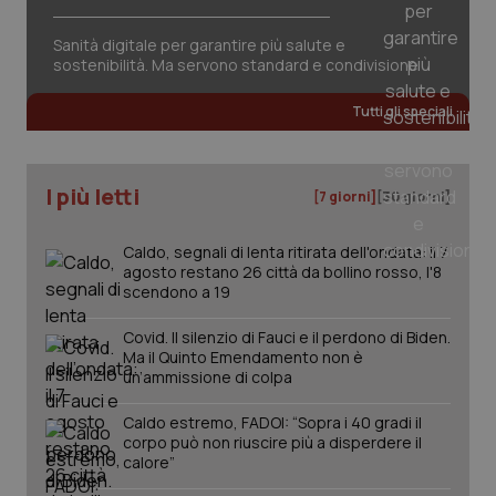
Salute orale & impianti
Sanità digitale per garantire più salute e
sostenibilità. Ma servono standard e condivisione
Sangue & coagulazione
Tutti gli speciali
Tiroide
I più letti
Tumore al seno
[7 giorni]
[30 giorni]
Caldo, segnali di lenta ritirata dell'ondata: il 7
Tumore ovarico
agosto restano 26 città da bollino rosso, l'8
scendono a 19
Tumori del Polmone & Testa Collo
Covid. Il silenzio di Fauci e il perdono di Biden.
CookieScriptConsent
5 mesi
CookieScript
settim
www.quotidianosanita.it
Ma il Quinto Emendamento non è
Tumori gastrointestinali
un’ammissione di colpa
Caldo estremo, FADOI: “Sopra i 40 gradi il
Ulcera & Reflusso
corpo può non riuscire più a disperdere il
calore”
Vaccini