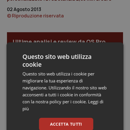
02 Agosto 2013
Piemonte
HIV
© Riproduzione riservata
Provincia Autonoma di Bolzano
Infezioni & Febbre
Provincia Autonoma di Trento
Ipertensione & Scompenso
Ultime analisi e review da QS Pro
Gold
Puglia
Malattie rare
Questo sito web utilizza
cookie
Cloud sanitario: infrastrutture,
compliance, GDPR e Risk management
Sardegna
Malattia di Crohn & Rettocolite Ulcerosa
Questo sito web utilizza i cookie per
migliorare la tua esperienza di
Sicilia
Neuroscienze & patologie neurodegenerative
navigazione. Utilizzando il nostro sito web
Gestione dell'Ipertensione resistente:
acconsenti a tutti i cookie in conformità
dalle Linee Guida alle terapie innovative
Toscana
Obesità
con la nostra policy per i cookie.
Leggi di
più
Umbria
Oftalmologia
Leadership Infermieristica 2026: nuovi
ACCETTA TUTTI
modelli di responsabilità e autonomia