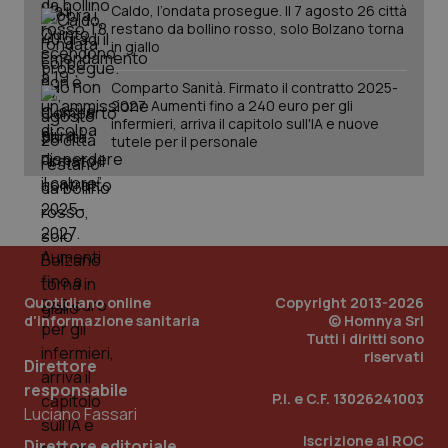
Caldo, l’ondata prosegue. Il 7 agosto 26 città
restano da bollino rosso, solo Bolzano torna
in giallo
Comparto Sanità. Firmato il contratto 2025-
2027. Aumenti fino a 240 euro per gli
tracking-sites-ironfish-
www.quotidianosanita.it
4
infermieri, arriva il capitolo sull'IA e nuove
tracking-enable
settim
2 gior
tutele per il personale
tracking-sites-ironfish-
www.quotidianosanita.it
4
session-id
settim
2 gior
Quotidiano online
Copyright 2013-2026
d'informazione sanitaria
© Homnya Srl
_ga
1 anno
Google LLC
Tutti i diritti sono
mes
.quotidianosanita.it
riservati
Direttore
responsabile
P.I. e C.F. 13026241003
Luciano Fassari
Iscrizione al ROC
Direttore editoriale