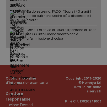
Salute orale & impianti
Caldo estremo, FADOI: “Sopra i 40 gradi il
corpo può non riuscire più a disperdere il
Sangue & coagulazione
calore”
CookieScriptConsent
5 mesi
CookieScript
settim
www.quotidianosanita.it
Tiroide
Covid. Il silenzio di Fauci e il perdono di Biden.
Ma il Quinto Emendamento non è
un’ammissione di colpa
Tumore al seno
Tumore ovarico
Tumori del Polmone & Testa Collo
Quotidiano online
Copyright 2013-2026
Tumori gastrointestinali
d'informazione sanitaria
© Homnya Srl
tracking-sites-ironfish-
www.quotidianosanita.it
4
tracking-enable
settim
Tutti i diritti sono
2 gior
riservati
Ulcera & Reflusso
Direttore
responsabile
P.I. e C.F. 13026241003
Vaccini
Luciano Fassari