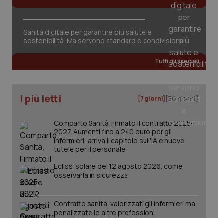
Valle D’Aosta
Oncodermatologia
Veneto
Oncoematologia
Necessari
Statistici
Marketing
Sanità digitale per garantire più salute e
sostenibilità. Ma servono standard e condivisione
I cookie necessari contribuiscono a rendere fruibile il
Oncologia & Nutrizione
sito web abilitandone funzionalità di base quali la
Tutti gli speciali
navigazione sulle pagine e l'accesso alle aree
protette del sito. Il sito web non è in grado di
Psoriasi & pelle
funzionare correttamente senza questi cookie.
Nome
Fornitore
/
Dominio
Scaden
I più letti
[7 giorni]
[30 giorni]
Quotidiano Cardiologia
VISITOR_PRIVACY_METADATA
5 mesi
YouTube
settim
.youtube.com
Comparto Sanità. Firmato il contratto 2025-
Quotidiano Chirurgia
2027. Aumenti fino a 240 euro per gli
infermieri, arriva il capitolo sull'IA e nuove
tutele per il personale
Quotidiano Oncologia
Eclissi solare del 12 agosto 2026, come
osservarla in sicurezza
Quotidiano Pediatria
Rene & patologie urogenitali
Contratto sanità, valorizzati gli infermieri ma
penalizzate le altre professioni