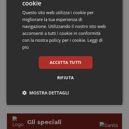
cookie
modelli di responsabilità e autonomia
Piemonte
HIV
Questo sito web utilizza i cookie per
migliorare la tua esperienza di
Provincia Autonoma di Bolzano
Infezioni & Febbre
Leadership Medica 2026: guidare team
navigazione. Utilizzando il nostro sito web
clinici ad alte prestazioni
acconsenti a tutti i cookie in conformità
Provincia Autonoma di Trento
Ipertensione & Scompenso
con la nostra policy per i cookie.
Leggi di
più
AI e telemedicina nello studio
Puglia
Malattie rare
odontoiatrico: applicazioni concrete e
ACCETTA TUTTI
uso protetto
Sardegna
Malattia di Crohn & Rettocolite Ulcerosa
RIFIUTA
Sicilia
Neuroscienze & patologie neurodegenerative
MOSTRA DETTAGLI
Toscana
Obesità
Necessari
Statistici
Marketing
Umbria
Oftalmologia
Gli speciali