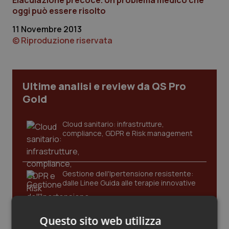
Eiaculazione precoce. Un problema medico che
Calabria
Asma & BPCO
oggi può essere risolto
11 Novembre 2013
Campania
Car-T
© Riproduzione riservata
Emilia-Romagna
Colesterolo & coronaropatie
Ultime analisi e review da QS Pro
Friuli Venezia Giulia
Dermatite Atopica
Gold
Lazio
Diabete & glucometri
Cloud sanitario: infrastrutture,
compliance, GDPR e Risk management
Liguria
Disturbi dell’umore
Lombardia
Dolore
Gestione dell'Ipertensione resistente:
dalle Linee Guida alle terapie innovative
Marche
Donna & Salute
Questo sito web utilizza
Molise
Epatiti
Leadership Infermieristica 2026: nuovi