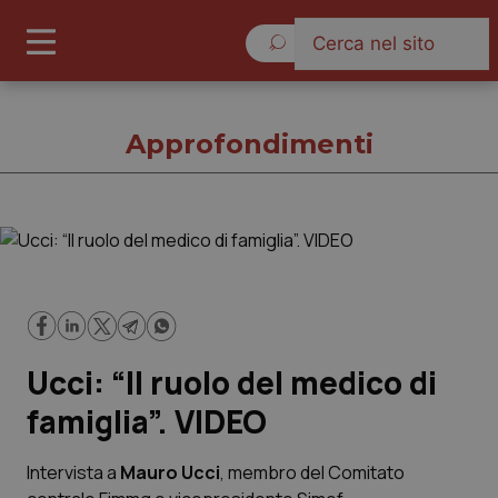
Giovedì 6 Agosto 2026
Approfondimenti
Approfondimenti
Cronache
Ucci: “Il ruolo del medico di
Governo e Parlamento
famiglia”. VIDEO
Regioni e Asl
Intervista a
Mauro Ucci
, membro del Comitato
Lavoro e Professioni