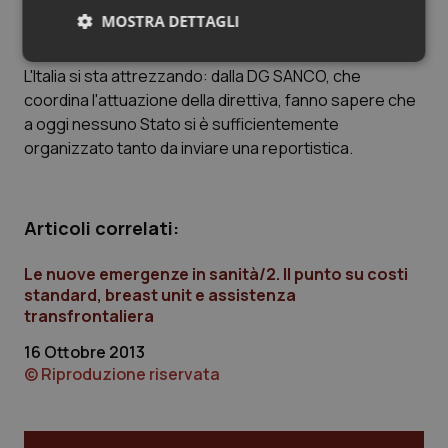
specializzazione che dovrà concentrarsi la strategia
MOSTRA DETTAGLI
del Paese per promuovere le proprie eccellenze e
trasformare l'obbligo di recepimento in un'opportunità.
Necessari
Statistici
Marketing
L'Italia si sta attrezzando: dalla DG SANCO, che
coordina l'attuazione della direttiva, fanno sapere che
a oggi nessuno Stato si è sufficientemente
organizzato tanto da inviare una reportistica.
Necessari
Statistici
Marketing
Articoli correlati:
I cookie necessari contribuiscono a rendere fruibile il
sito web abilitandone funzionalità di base quali la
Le nuove emergenze in sanità/2. Il punto su costi
navigazione sulle pagine e l'accesso alle aree
protette del sito. Il sito web non è in grado di
standard, breast unit e assistenza
funzionare correttamente senza questi cookie.
transfrontaliera
Nome
Fornitore
/
Dominio
Scaden
16 Ottobre 2013
VISITOR_PRIVACY_METADATA
5 mesi
YouTube
© Riproduzione riservata
settim
.youtube.com