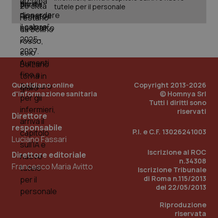
tutele per il personale
Quotidiano online
Copyright 2013-2026
d'informazione sanitaria
© Homnya Srl
Tutti i diritti sono
riservati
Direttore
_ga_KM60CM4NPH
.quotidianosanita.it
1 anno
responsabile
mes
P.I. e C.F. 13026241003
Luciano Fassari
Iscrizione al ROC
Direttore editoriale
n.34308
Francesco Maria Avitto
Iscrizione Tribunale
di Roma n.115/2013
del 22/05/2013
Riproduzione
Fornitore
/
riservata
Nome
Scadenza
Descrizion