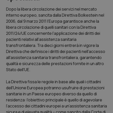
Dopo la libera circolazione dei servizi nel mercato
Scienza e Farmaci
interno europeo, sancita dalla Direttiva Bolkestein nel
2006, dal 9 marzo 2011 l’Europa garantisce anche la
Studi e Analisi
libera circolazione di quelli sanitari con la Direttiva
2011/24/UE concernente l’applicazione dei diritti dei
Lettere al direttore
pazienti relativi all’assistenza sanitaria
transfrontaliera. Tra dieci giorni entrerà in vigore la
Edizioni Regionali
Direttiva che definisce i diritti dei pazienti nell'accesso
all'assistenza sanitaria transfrontaliera, garantendo
qualità e sicurezza delle prestazioni fornite in un altro
QS Pro
Stato dell'UE.
Professionisti Sanitari.AI
La Direttiva fissa le regole in base alle quali i cittadini
dell'Unione Europea potranno usufruire di prestazioni
Abruzzo
QS Pro Gold
sanitarie in un Paese europeo diverso da quello di
residenza: l’obiettivo principale è quello di agevolare
QS Club
Newsletter
Basilicata
Artrite & artrosi
l’accesso dei cittadini europei a un’assistenza sanitaria
sicura e di elevata qualità – come sancito dalla Corte di