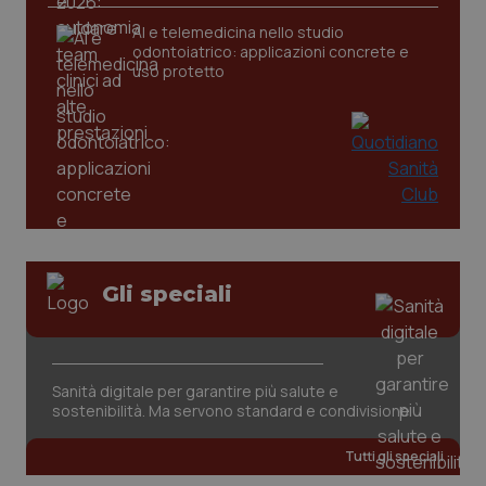
AI e telemedicina nello studio
tracking-sites-ironfish-
www.quotidianosanita.it
4
odontoiatrico: applicazioni concrete e
tracking-enable
settim
uso protetto
2 gior
tracking-sites-ironfish-
www.quotidianosanita.it
4
session-id
settim
2 gior
Gli speciali
_ga
1 anno
Google LLC
mes
.quotidianosanita.it
Sanità digitale per garantire più salute e
sostenibilità. Ma servono standard e condivisione
Tutti gli speciali