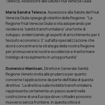
Telesca, Assessore alla Salute Friuli Venezia Giulia.
Piemonte
HIV
Maria Sandra Telesca
, Assessore alla Salute del Friuli
Venezia Giulia spiega gli obiettivi della Regione: "La
Provincia Autonoma di Bolzano
Infezioni & Febbre
Regione Friuli Venezia Giulia si sta adoperando per
rendere la “sanità transfrontaliera” una fonte di
Provincia Autonoma di Trento
Ipertensione & Scompenso
sviluppo, evidenziando gli aspetti di arricchimento per il
tessuto economico. E' sull'alta specializzazione che
Puglia
Malattie rare
dovrà concentrarsi la strategia della nostra Regione
per promuovere le nostre eccellenze e trasformare
Sardegna
Malattia di Crohn & Rettocolite Ulcerosa
l'obbligo di recepimento in un'opportunità".
Domenico Mantoan,
Direttore Generale Sanità
Sicilia
Neuroscienze & patologie neurodegenerative
Regione Veneto invita alla prudenza per quanto
concerne l’applicazione da parte dell’Italia di questa
Toscana
Obesità
direttiva. “La direttiva sulla mobilità transfrontaliera
rappresenta certamente un passo avanti nella
Umbria
Oftalmologia
costruzione di una Europa dove i cittadini possono
muoversi senza frontiere, in questa ottica è