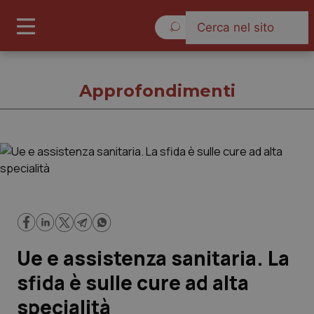
Domenica 9 Agosto 2026
Approfondimenti
Approfondimenti
Cronache
Governo e Parlamento
Ue e assistenza sanitaria. La
Regioni e Asl
sfida è sulle cure ad alta
specialità
Lavoro e Professioni