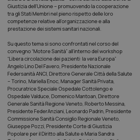
Calabria
Asma & BPCO
Giustizia dell’Unione – promuovendo la cooperazione
tra gli Stati Membri nel pieno rispetto delle loro
Campania
Car-T
competenze relative all’organizzazione e alla
prestazione dei sistemi sanitari nazionali.
Emilia-Romagna
Colesterolo & coronaropatie
Su questo tema si sono confrontati nel corso del
convegno “Motore Sanità” all’interno del workshop
Friuli Venezia Giulia
Dermatite Atopica
“Libera circolazione dei pazienti: la vera Europa”
Angelo Lino Del Favero, Presidente Nazionale
Lazio
Diabete & glucometri
Federsanità ANCI, Direttore Generale Città della Salute
– Torino, Mariella Enoc, Manager Sanità Privata,
Liguria
Disturbi dell’umore
Procuratrice Speciale Ospedale Cottolengo e
Ospedale Valduce, Domenico Mantoan, Direttore
Lombardia
Dolore
Generale Sanità Regione Veneto, Roberto Messina,
Presidente FederAnziani, Leonardo Padrin, Presidente
Marche
Donna & Salute
Commissione Sanità Consiglio Regionale Veneto,
Giuseppe Pozzi, Presidente Corte di Giustizia
Popolare per il Diritto alla Salute e Maria Sandra
Molise
Epatiti