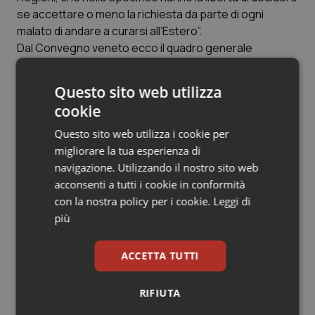
se accettare o meno la richiesta da parte di ogni
Salute orale & impianti
malato di andare a curarsi all’Estero”.
Dal Convegno veneto ecco il quadro generale
Sangue & coagulazione
nazionale emerso. L'Italia al momento attuale è in saldo
negativo per 25 milioni: i connazionali che vanno
Tiroide
Questo sito web utilizza
all'estero per curarsi sono più numerosi dei pazienti
cookie
che arrivano da oltreconfine. In euro, circa 75 milioni in
Tumore al seno
uscita a fronte di circa 50 milioni in entrata. Numeri
Questo sito web utilizza i cookie per
piccoli, rispetto all'impatto in termini economici della
migliorare la tua esperienza di
Tumore ovarico
mobilità interregionale italiana, che muove un giro da
navigazione. Utilizzando il nostro sito web
3,7 miliardi di euro.
acconsenti a tutti i cookie in conformità
Tumori del Polmone & Testa Collo
con la nostra policy per i cookie.
Leggi di
Nel mirino le cure di alta specializzazione, il motore che
più
più probabilmente spingerà a cambiare Stato per
Tumori gastrointestinali
ricevere le migliori prestazioni: al momento è proprio
ACCETTA TUTTI
questo il punto debole dell'Italia che attrae risorse in
Ulcera & Reflusso
entrata pari ad appena 1,6 milioni, a fronte di uscite che
RIFIUTA
ammontano a 42,6 milioni. Ed è sull'alta
Vaccini