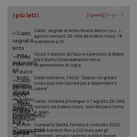
I più letti
[7 giorni]
[30 giorni]
Caldo, segnali di lenta ritirata dell'ondata: il 7
agosto restano 26 città da bollino rosso, l'8
scendono a 19
Covid. Il silenzio di Fauci e il perdono di Biden.
Ma il Quinto Emendamento non è
un’ammissione di colpa
Caldo estremo, FADOI: “Sopra i 40 gradi il
corpo può non riuscire più a disperdere il
calore”
PHPSESSID
Sessio
Caldo, l’ondata prosegue. Il 7 agosto 26 città
PHP.net
www.quotidianosanita.it
restano da bollino rosso, solo Bolzano torna
in giallo
Comparto Sanità. Firmato il contratto 2025-
2027. Aumenti fino a 240 euro per gli
infermieri, arriva il capitolo sull'IA e nuove