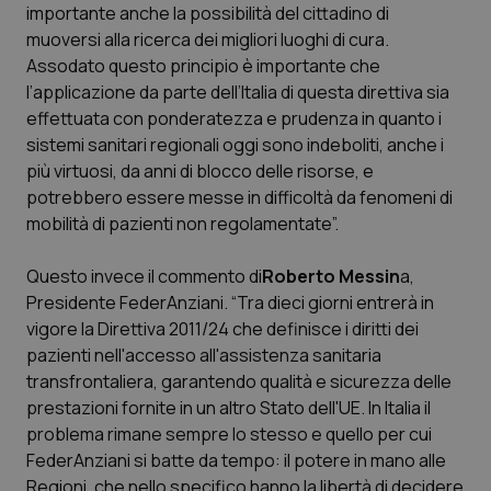
Valle D’Aosta
Oncodermatologia
importante anche la possibilità del cittadino di
muoversi alla ricerca dei migliori luoghi di cura.
Veneto
Oncoematologia
Assodato questo principio è importante che
l’applicazione da parte dell’Italia di questa direttiva sia
Oncologia & Nutrizione
effettuata con ponderatezza e prudenza in quanto i
sistemi sanitari regionali oggi sono indeboliti, anche i
più virtuosi, da anni di blocco delle risorse, e
Psoriasi & pelle
potrebbero essere messe in difficoltà da fenomeni di
mobilità di pazienti non regolamentate”.
Quotidiano Cardiologia
Questo invece il commento di
Roberto Messin
a,
Quotidiano Chirurgia
Presidente FederAnziani. “Tra dieci giorni entrerà in
vigore la Direttiva 2011/24 che definisce i diritti dei
Quotidiano Oncologia
pazienti nell'accesso all'assistenza sanitaria
transfrontaliera, garantendo qualità e sicurezza delle
Quotidiano Pediatria
prestazioni fornite in un altro Stato dell'UE. In Italia il
problema rimane sempre lo stesso e quello per cui
Rene & patologie urogenitali
FederAnziani si batte da tempo: il potere in mano alle
Regioni, che nello specifico hanno la libertà di decidere